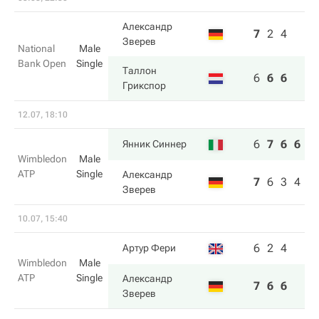
Александр
7
2
4
Зверев
National
Male
Bank Open
Single
Таллон
6
6
6
Грикспор
12.07, 18:10
6
7
6
6
Янник Синнер
Wimbledon
Male
ATP
Single
Александр
7
6
3
4
Зверев
10.07, 15:40
6
2
4
Артур Фери
Wimbledon
Male
ATP
Single
Александр
7
6
6
Зверев