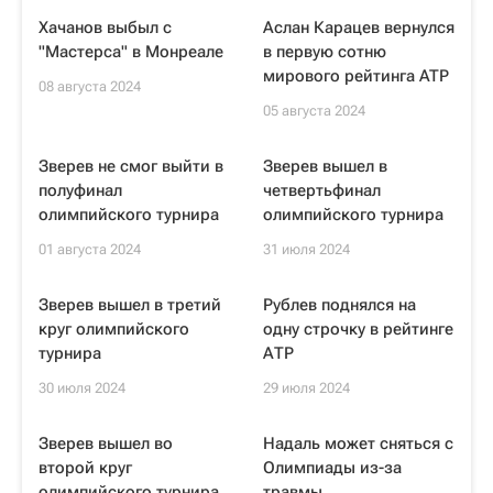
Хачанов выбыл с
Аслан Карацев вернулся
"Мастерса" в Монреале
в первую сотню
мирового рейтинга ATP
08 августа 2024
05 августа 2024
Зверев не смог выйти в
Зверев вышел в
полуфинал
четвертьфинал
олимпийского турнира
олимпийского турнира
01 августа 2024
31 июля 2024
Зверев вышел в третий
Рублев поднялся на
круг олимпийского
одну строчку в рейтинге
турнира
АТР
30 июля 2024
29 июля 2024
Зверев вышел во
Надаль может сняться с
второй круг
Олимпиады из-за
олимпийского турнира
травмы