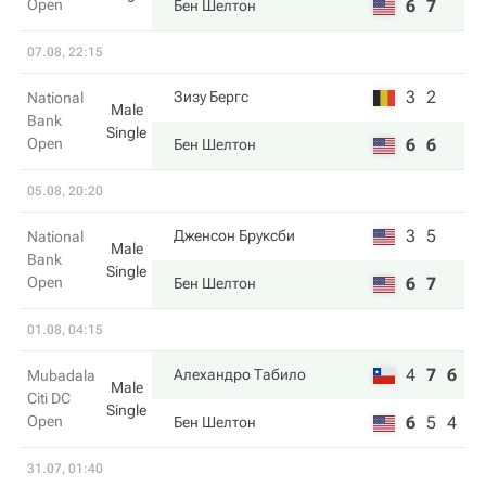
Open
6
7
Бен Шелтон
07.08, 22:15
3
2
Зизу Бергс
National
Male
Bank
Single
Open
6
6
Бен Шелтон
05.08, 20:20
3
5
Дженсон Бруксби
National
Male
Bank
Single
Open
6
7
Бен Шелтон
01.08, 04:15
4
7
6
Алехандро Табило
Mubadala
Male
Citi DC
Single
Open
6
5
4
Бен Шелтон
31.07, 01:40