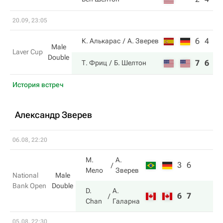
20.09, 23:05
6
4
К. Алькарас
А. Зверев
Male
Laver Cup
Double
7
6
Т. Фриц
Б. Шелтон
История встреч
Александр Зверев
06.08, 22:20
М.
А.
3
6
Мело
Зверев
National
Male
Bank Open
Double
D.
А.
6
7
Chan
Галарна
05.08, 22:30