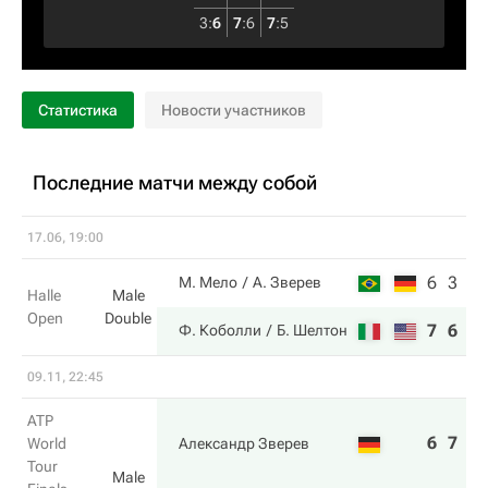
3
:
6
7
:
6
7
:
5
Статистика
Новости участников
Последние матчи между собой
17.06, 19:00
6
3
М. Мело
А. Зверев
Halle
Male
Open
Double
7
6
Ф. Коболли
Б. Шелтон
09.11, 22:45
ATP
6
7
World
Александр Зверев
Tour
Male