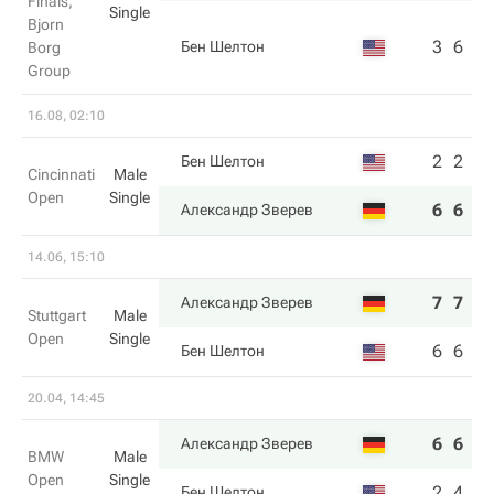
Finals,
Single
Bjorn
3
6
Бен Шелтон
Borg
Group
16.08, 02:10
2
2
Бен Шелтон
Cincinnati
Male
Open
Single
6
6
Александр Зверев
14.06, 15:10
7
7
Александр Зверев
Stuttgart
Male
Open
Single
6
6
Бен Шелтон
20.04, 14:45
6
6
Александр Зверев
BMW
Male
Open
Single
2
4
Бен Шелтон