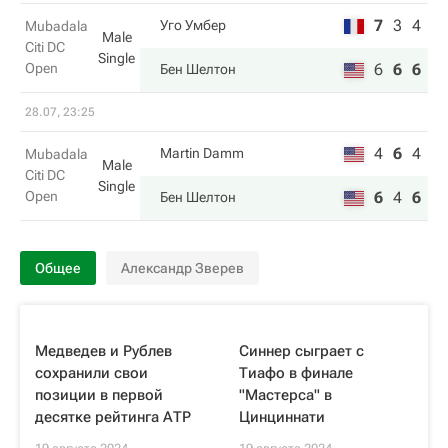
7
3
4
Уго Умбер
Mubadala
Male
Citi DC
Single
Open
6
6
6
Бен Шелтон
28.07, 23:25
4
6
4
Martin Damm
Mubadala
Male
Citi DC
Single
Open
6
4
6
Бен Шелтон
Общее
Александр Зверев
Медведев и Рублев
Синнер сыграет с
сохранили свои
Тиафо в финале
позиции в первой
"Мастерса" в
десятке рейтинга АТР
Цинциннати