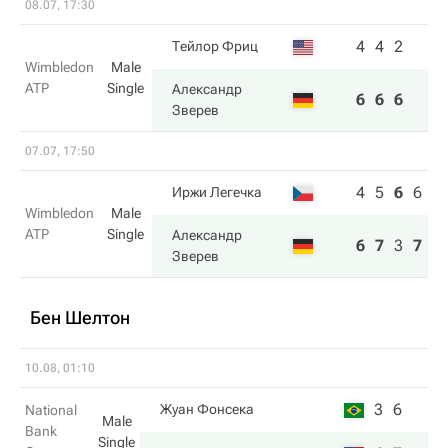
08.07, 17:30
4
4
2
Тейлор Фриц
Wimbledon
Male
ATP
Single
Александр
6
6
6
Зверев
07.07, 17:50
4
5
6
6
Иржи Легечка
Wimbledon
Male
ATP
Single
Александр
6
7
3
7
Зверев
Бен Шелтон
10.08, 01:10
3
6
Жуан Фонсека
National
Male
Bank
Single