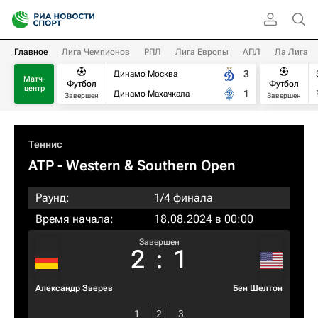
Главное
Лига Чемпионов
РПЛ
Лига Европы
АПЛ
Ла Лига
3
Динамо Москва
Матч-
Футбол
Футбол
центр
1
Динамо Махачкала
Завершен
Завершен
Теннис
ATP
- Western & Southern Open
Раунд:
1/4 финала
Время начала:
18.08.2024 в 00:00
Завершен
2
:
1
Александр Зверев
Бен Шелтон
1
2
3