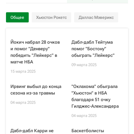
Общее
Хьюстон Рокетс
Даллас Мэверикс
Йокич набрал 28 очков
Дабл-дабл Тейтума
и помог "Денверу"
помог "Бостону"
победить "Лейкерс" в
обыграть "Лейкерс"
матче НБА
09 марта 2025
15 марта 2025
Ирвинг выбыл до конца
"Оклахома" обыграла
сезона из-за травмы
"Хьюстон" в НБА
благодаря 51 очку
04 марта 2025
Гилджес-Александера
04 марта 2025
Дабл-дабл Карри не
Баскетболисты