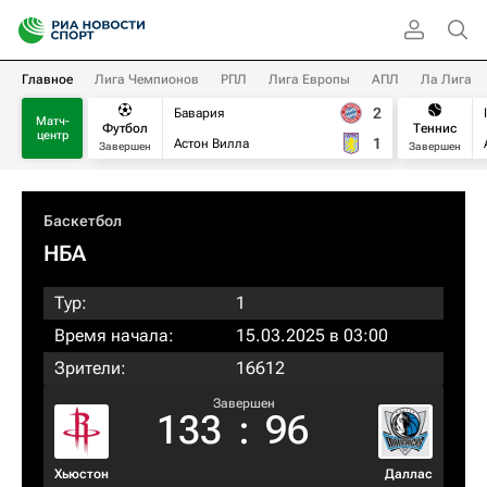
Главное
Лига Чемпионов
РПЛ
Лига Европы
АПЛ
Ла Лига
2
Бавария
Матч-
Футбол
Теннис
центр
1
Астон Вилла
Завершен
Завершен
Баскетбол
НБА
Тур:
1
Время начала:
15.03.2025 в 03:00
Зрители:
16612
Завершен
133
:
96
Хьюстон
Даллас