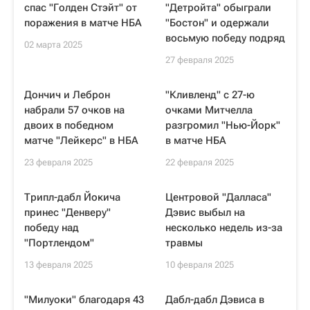
спас "Голден Стэйт" от
"Детройта" обыграли
поражения в матче НБА
"Бостон" и одержали
восьмую победу подряд
02 марта 2025
27 февраля 2025
Дончич и Леброн
"Кливленд" с 27-ю
набрали 57 очков на
очками Митчелла
двоих в победном
разгромил "Нью-Йорк"
матче "Лейкерс" в НБА
в матче НБА
23 февраля 2025
22 февраля 2025
Трипл-дабл Йокича
Центровой "Далласа"
принес "Денверу"
Дэвис выбыл на
победу над
несколько недель из-за
"Портлендом"
травмы
13 февраля 2025
10 февраля 2025
"Милуоки" благодаря 43
Дабл-дабл Дэвиса в