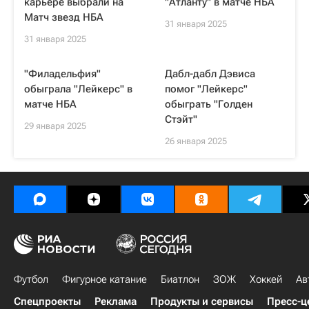
карьере выбрали на
"Атланту" в матче НБА
Матч звезд НБА
31 января 2025
31 января 2025
"Филадельфия"
Дабл-дабл Дэвиса
обыграла "Лейкерс" в
помог "Лейкерс"
матче НБА
обыграть "Голден
Стэйт"
29 января 2025
26 января 2025
Футбол
Фигурное катание
Биатлон
ЗОЖ
Хоккей
Ав
Спецпроекты
Реклама
Продукты и сервисы
Пресс-ц