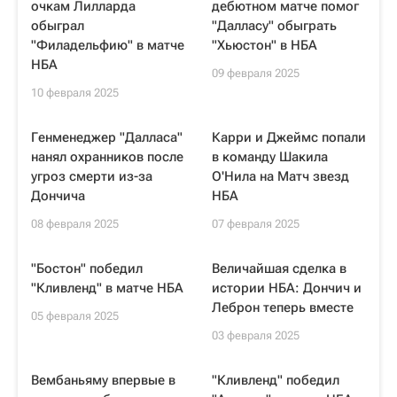
очкам Лилларда
дебютном матче помог
обыграл
"Далласу" обыграть
"Филадельфию" в матче
"Хьюстон" в НБА
НБА
09 февраля 2025
10 февраля 2025
Генменеджер "Далласа"
Карри и Джеймс попали
нанял охранников после
в команду Шакила
угроз смерти из-за
О'Нила на Матч звезд
Дончича
НБА
08 февраля 2025
07 февраля 2025
"Бостон" победил
Величайшая сделка в
"Кливленд" в матче НБА
истории НБА: Дончич и
Леброн теперь вместе
05 февраля 2025
03 февраля 2025
Вембаньяму впервые в
"Кливленд" победил