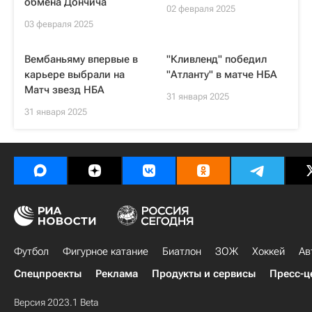
обмена Дончича
02 февраля 2025
03 февраля 2025
Вембаньяму впервые в
"Кливленд" победил
карьере выбрали на
"Атланту" в матче НБА
Матч звезд НБА
31 января 2025
31 января 2025
Футбол
Фигурное катание
Биатлон
ЗОЖ
Хоккей
Ав
Спецпроекты
Реклама
Продукты и сервисы
Пресс-ц
Версия 2023.1 Beta