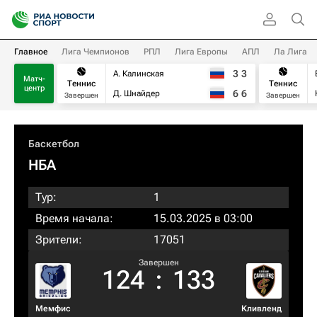
Главное
Лига Чемпионов
РПЛ
Лига Европы
АПЛ
Ла Лига
3
3
А. Калинская
Матч-
Теннис
Теннис
центр
6
6
Д. Шнайдер
Завершен
Завершен
Баскетбол
НБА
Тур:
1
Время начала:
15.03.2025 в 03:00
Зрители:
17051
Завершен
124
:
133
Мемфис
Кливленд