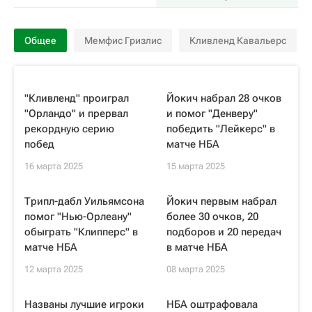
Общее
Мемфис Гризлис
Кливленд Кавальерс
"Кливленд" проиграл
Йокич набрал 28 очков
"Орландо" и прервал
и помог "Денверу"
рекордную серию
победить "Лейкерс" в
побед
матче НБА
16 марта 2025
15 марта 2025
Трипл-дабл Уильямсона
Йокич первым набрал
помог "Нью-Орлеану"
более 30 очков, 20
обыграть "Клипперс" в
подборов и 20 передач
матче НБА
в матче НБА
12 марта 2025
08 марта 2025
Названы лучшие игроки
НБА оштрафовала