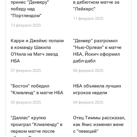
принес "Денверу"
в дебютном матче за
победу над
"Лейкерс"
"Портлендом"
11 февраля 2025
13 февраля 2025
Карри и Джеймс попали
"Денвер" разгромил
в команду Шакила
"Нью-Орлеан" в матче
О'Нила на Матч звезд
НБА, Йокич оформил
НБА
дабл-дабл
07 февраля 2025
06 февраля 2025
"Бостон" победил
НБА объявила лучших
"Кливленд" в матче НБА
игроков недели
05 февраля 2025
04 февраля 2025
"Даллас" крупно
Отец Тиммы рассказал,
проиграл "Кливленду" в
как Янис изменял жене
первом матче после
с "певицей"