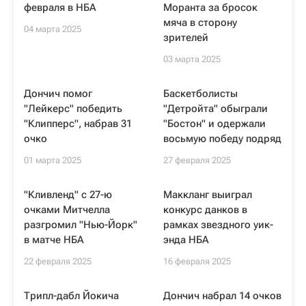
февраля в НБА
Моранта за бросок
мяча в сторону
04 марта 2025
зрителей
03 марта 2025
Дончич помог
Баскетболисты
"Лейкерс" победить
"Детройта" обыграли
"Клипперс", набрав 31
"Бостон" и одержали
очко
восьмую победу подряд
01 марта 2025
27 февраля 2025
"Кливленд" с 27-ю
Маккланг выиграл
очками Митчелла
конкурс данков в
разгромил "Нью-Йорк"
рамках звездного уик-
в матче НБА
энда НБА
22 февраля 2025
16 февраля 2025
Трипл-дабл Йокича
Дончич набрал 14 очков