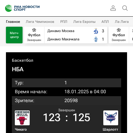
Главное
Лига Чемпионов
РПЛ
Лига Европы
АПЛ
Ла Лига
3
Динамо Москва
Матч-
Футбол
Футбол
центр
1
Динамо Махачкала
Завершен
Завершен
Баскетбол
НБА
Тур:
1
Время начала:
18.01.2025 в 04:00
Зрители:
20598
Завершен
123
:
125
Чикаго
Шарлотт