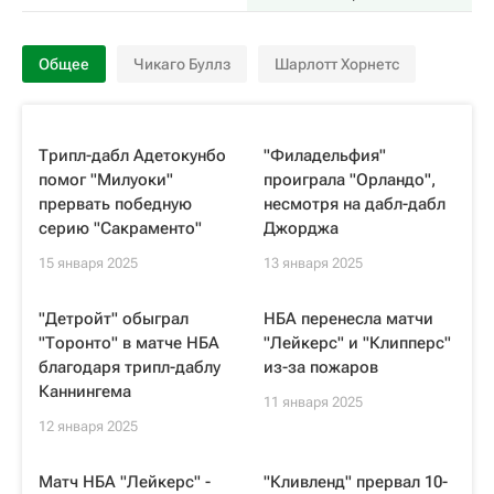
Общее
Чикаго Буллз
Шарлотт Хорнетс
Трипл-дабл Адетокунбо
"Филадельфия"
помог "Милуоки"
проиграла "Орландо",
прервать победную
несмотря на дабл-дабл
серию "Сакраменто"
Джорджа
15 января 2025
13 января 2025
"Детройт" обыграл
НБА перенесла матчи
"Торонто" в матче НБА
"Лейкерс" и "Клипперс"
благодаря трипл-даблу
из-за пожаров
Каннингема
11 января 2025
12 января 2025
Матч НБА "Лейкерс" -
"Кливленд" прервал 10-