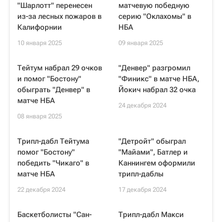
"Шарлотт" перенесен
матчевую победную
из-за лесных пожаров в
серию "Оклахомы" в
Калифорнии
НБА
10 января 2025
09 января 2025
Тейтум набрал 29 очков
"Денвер" разгромил
и помог "Бостону"
"Финикс" в матче НБА,
обыграть "Денвер" в
Йокич набрал 32 очка
матче НБА
24 декабря 2024
08 января 2025
Трипл-дабл Тейтума
"Детройт" обыграл
помог "Бостону"
"Майами", Батлер и
победить "Чикаго" в
Каннингем оформили
матче НБА
трипл-даблы
22 декабря 2024
17 декабря 2024
Баскетболисты "Сан-
Трипл-дабл Макси