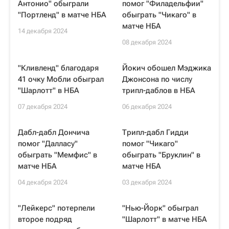
Антонио" обыграли
помог "Филадельфии"
"Портленд" в матче НБА
обыграть "Чикаго" в
матче НБА
14 декабря 2024
08 декабря 2024
"Кливленд" благодаря
Йокич обошел Мэджика
41 очку Мобли обыграл
Джонсона по числу
"Шарлотт" в НБА
трипл-даблов в НБА
07 декабря 2024
06 декабря 2024
Дабл-дабл Дончича
Трипл-дабл Гидди
помог "Далласу"
помог "Чикаго"
обыграть "Мемфис" в
обыграть "Бруклин" в
матче НБА
матче НБА
04 декабря 2024
03 декабря 2024
"Лейкерс" потерпели
"Нью-Йорк" обыграл
второе подряд
"Шарлотт" в матче НБА