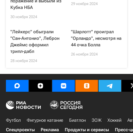
поражение и выбыли из
29 ноября 2024
Кубка НБА
30 ноября 2024
"Лейкерс" обыграли
"Шарлотт" проиграл
"Сан-Антонио", Леброн
"Орландо", несмотря на
Джеймс оформил
44 очка Болла
трипл-дабл
26 ноября 2024
28 ноября 2024
Футбол
Фигурное катание
Биатлон
ЗОЖ
Хоккей
Ав
Спецпроекты
Реклама
Продукты и сервисы
Пресс-ц