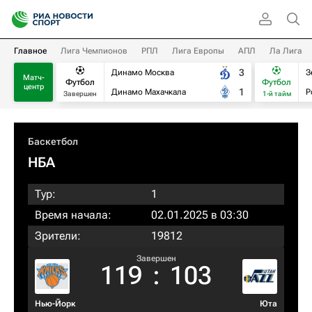
Главное
Лига Чемпионов
РПЛ
Лига Европы
АПЛ
Ла Лига
3
Динамо Москва
З
Матч-
Футбол
Футбол
центр
1
Динамо Махачкала
Р
Завершен
1-й тайм
Баскетбол
НБА
Тур:
1
Время начала:
02.01.2025 в 03:30
Зрители:
19812
Завершен
119
:
103
Нью-Йорк
Юта