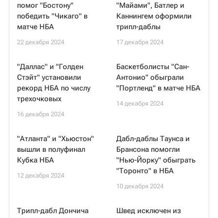
помог "Бостону"
"Майами", Батлер и
победить "Чикаго" в
Каннингем оформили
матче НБА
трипл-даблы
22 декабря 2024
17 декабря 2024
"Даллас" и "Голден
Баскетболисты "Сан-
Стэйт" установили
Антонио" обыграли
рекорд НБА по числу
"Портленд" в матче НБА
трехочковых
14 декабря 2024
16 декабря 2024
"Атланта" и "Хьюстон"
Дабл-даблы Таунса и
вышли в полуфинал
Брансона помогли
Кубка НБА
"Нью-Йорку" обыграть
"Торонто" в НБА
12 декабря 2024
10 декабря 2024
Трипл-дабл Дончича
Швед исключен из