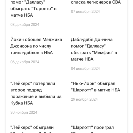
помог "Далласу"
списка легионеров CBA
обыграть "Торонто" в
07 декабря 2024
матче НБА
08 декабря 2024
Йокич обошел Мэджика
Дабл-дабл Дончича
Джонсона по числу
помог "Далласу"
трипл-даблов в НБА
обыграть "Мемфис" в
матче НБА
06 декабря 2024
04 декабря 2024
"Лейкерс" потерпели
"Нью-Йорк" обыграл
второе подряд
"Шарлотт" в матче НБА
поражение и выбыли из
29 ноября 2024
Кубка НБА
30 ноября 2024
"Лейкерс" обыграли
"Шарлотт" проиграл