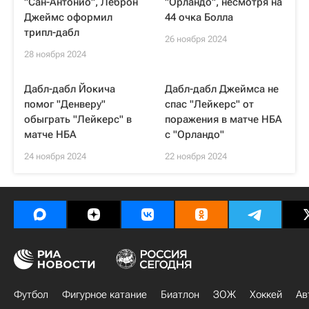
"Сан-Антонио", Леброн
"Орландо", несмотря на
Джеймс оформил
44 очка Болла
трипл-дабл
26 ноября 2024
28 ноября 2024
Дабл-дабл Йокича
Дабл-дабл Джеймса не
помог "Денверу"
спас "Лейкерс" от
обыграть "Лейкерс" в
поражения в матче НБА
матче НБА
с "Орландо"
24 ноября 2024
22 ноября 2024
Футбол
Фигурное катание
Биатлон
ЗОЖ
Хоккей
Ав