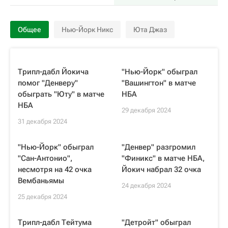
Общее
Нью-Йорк Никс
Юта Джаз
Трипл-дабл Йокича
"Нью-Йорк" обыграл
помог "Денверу"
"Вашингтон" в матче
обыграть "Юту" в матче
НБА
НБА
29 декабря 2024
31 декабря 2024
"Нью-Йорк" обыграл
"Денвер" разгромил
"Сан-Антонио",
"Финикс" в матче НБА,
несмотря на 42 очка
Йокич набрал 32 очка
Вембаньямы
24 декабря 2024
25 декабря 2024
Трипл-дабл Тейтума
"Детройт" обыграл