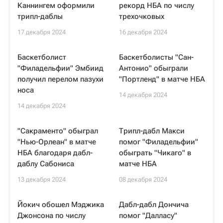
Каннингем оформили
рекорд НБА по числу
трипл-даблы
трехочковых
17 декабря 2024
16 декабря 2024
Баскетболист
Баскетболисты "Сан-
"Филадельфии" Эмбиид
Антонио" обыграли
получил перелом пазухи
"Портленд" в матче НБА
носа
14 декабря 2024
14 декабря 2024
"Сакраменто" обыграл
Трипл-дабл Макси
"Нью-Орлеан" в матче
помог "Филадельфии"
НБА благодаря дабл-
обыграть "Чикаго" в
даблу Сабониса
матче НБА
13 декабря 2024
08 декабря 2024
Йокич обошел Мэджика
Дабл-дабл Дончича
Джонсона по числу
помог "Далласу"