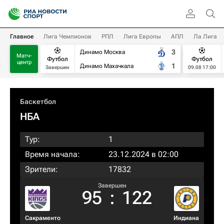
Главное
Лига Чемпионов
РПЛ
Лига Европы
АПЛ
Ла Лига
3
Динамо Москва
Матч-
Футбол
Футбол
центр
1
Динамо Махачкала
Завершен
09.08 17:00
Баскетбол
НБА
Тур:
1
Время начала:
23.12.2024 в 02:00
Зрители:
17832
Завершен
95
:
122
Сакраменто
Индиана