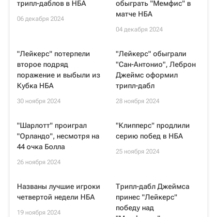
трипл-даблов в НБА
обыграть "Мемфис" в
матче НБА
06 декабря 2024
04 декабря 2024
"Лейкерс" потерпели
"Лейкерс" обыграли
второе подряд
"Сан-Антонио", Леброн
поражение и выбыли из
Джеймс оформил
Кубка НБА
трипл-дабл
30 ноября 2024
28 ноября 2024
"Шарлотт" проиграл
"Клипперс" продлили
"Орландо", несмотря на
серию побед в НБА
44 очка Болла
25 ноября 2024
26 ноября 2024
Названы лучшие игроки
Трипл-дабл Джеймса
четвертой недели НБА
принес "Лейкерс"
победу над
19 ноября 2024