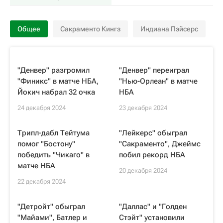
Общее
Сакраменто Кингз
Индиана Пэйсерс
"Денвер" разгромил
"Денвер" переиграл
"Финикс" в матче НБА,
"Нью-Орлеан" в матче
Йокич набрал 32 очка
НБА
24 декабря 2024
23 декабря 2024
Трипл-дабл Тейтума
"Лейкерс" обыграл
помог "Бостону"
"Сакраменто", Джеймс
победить "Чикаго" в
побил рекорд НБА
матче НБА
20 декабря 2024
22 декабря 2024
"Детройт" обыграл
"Даллас" и "Голден
"Майами", Батлер и
Стэйт" установили