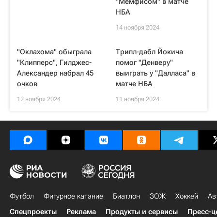
"Мемфисом" в матче
НБА
14 ноября 2024
"Оклахома" обыграла
Трипл-дабл Йокича
"Клипперс", Гилджес-
помог "Денверу"
Александер набрал 45
выиграть у "Далласа" в
очков
матче НБА
12 ноября 2024
11 ноября 2024
Футбол
Фигурное катание
Биатлон
ЗОЖ
Хоккей
Ав
Спецпроекты
Реклама
Продукты и сервисы
Пресс-ц