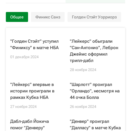
Общее
Финикс Санз
Голден Стэйт Уорриорз
"Голден Стэйт" уступил
"Лейкерс" обыграли
"Финиксу" в матче НБА
"Сан-Антонио", Леброн
Джеймс оформил
01 декабря 2024
трипл-дабл
28 ноября 2024
"Лейкерс" впервые в
"Шарлотт" проиграл
истории проиграли в
"Орландо", несмотря на
рамках Кубка НБА
44 очка Болла
27 ноября 2024
26 ноября 2024
Дабл-дабл Йокича
"Денвер" проиграл
помог "Денверу"
"Далласу" в матче Кубка