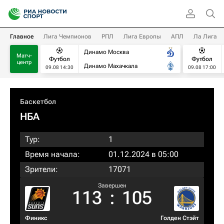
Главное
Лига Чемпионов
РПЛ
Лига Европы
АПЛ
Ла Лига
Динамо Москва
Матч-
Футбол
Футбол
центр
Динамо Махачкала
09.08 14:30
09.08 17:00
Баскетбол
НБА
Тур:
1
Время начала:
01.12.2024 в 05:00
Зрители:
17071
Завершен
113
:
105
Финикс
Голден Стэйт