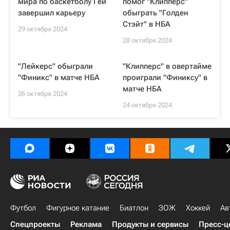
мира по баскетболу Гей
помог "Клипперс"
завершил карьеру
обыграть "Голден
Стэйт" в НБА
29 октября 2024
28 октября 2024
"Лейкерс" обыграли
"Клипперс" в овертайме
"Финикс" в матче НБА
проиграли "Финиксу" в
матче НБА
26 октября 2024
24 октября 2024
Футбол
Фигурное катание
Биатлон
ЗОЖ
Хоккей
Ав
Спецпроекты
Реклама
Продукты и сервисы
Пресс-ц