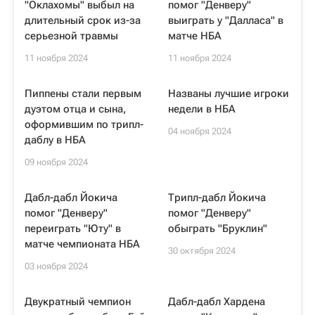
"Оклахомы" выбыл на
помог "Денверу"
длительный срок из-за
выиграть у "Далласа" в
серьезной травмы
матче НБА
11 ноября 2024
11 ноября 2024
Пиппены стали первым
Названы лучшие игроки
дуэтом отца и сына,
недели в НБА
оформившим по трипл-
04 ноября 2024
даблу в НБА
09 ноября 2024
Дабл-дабл Йокича
Трипл-дабл Йокича
помог "Денверу"
помог "Денверу"
переиграть "Юту" в
обыграть "Бруклин"
матче чемпионата НБА
30 октября 2024
03 ноября 2024
Двукратный чемпион
Дабл-дабл Хардена