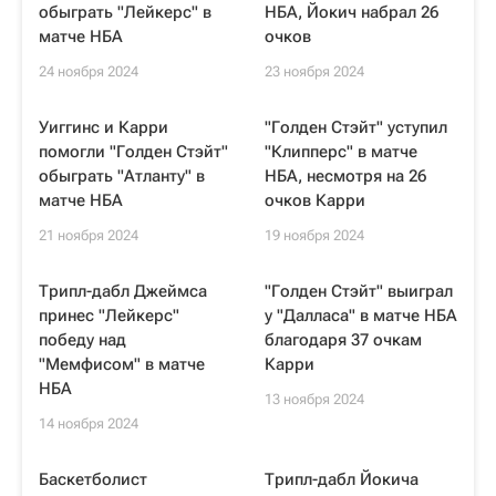
обыграть "Лейкерс" в
НБА, Йокич набрал 26
матче НБА
очков
24 ноября 2024
23 ноября 2024
Уиггинс и Карри
"Голден Стэйт" уступил
помогли "Голден Стэйт"
"Клипперс" в матче
обыграть "Атланту" в
НБА, несмотря на 26
матче НБА
очков Карри
21 ноября 2024
19 ноября 2024
Трипл-дабл Джеймса
"Голден Стэйт" выиграл
принес "Лейкерс"
у "Далласа" в матче НБА
победу над
благодаря 37 очкам
"Мемфисом" в матче
Карри
НБА
13 ноября 2024
14 ноября 2024
Баскетболист
Трипл-дабл Йокича