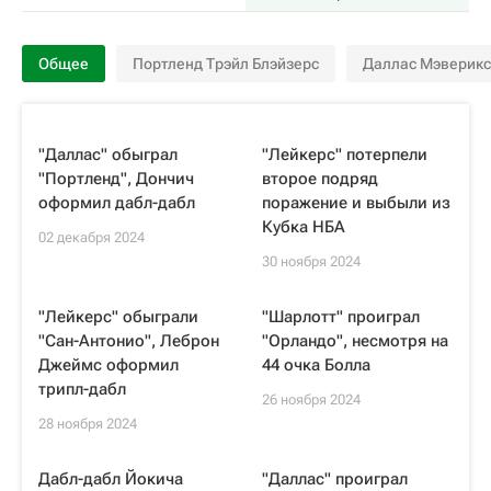
Общее
Портленд Трэйл Блэйзерс
Даллас Мэверикс
"Даллас" обыграл
"Лейкерс" потерпели
"Портленд", Дончич
второе подряд
оформил дабл-дабл
поражение и выбыли из
Кубка НБА
02 декабря 2024
30 ноября 2024
"Лейкерс" обыграли
"Шарлотт" проиграл
"Сан-Антонио", Леброн
"Орландо", несмотря на
Джеймс оформил
44 очка Болла
трипл-дабл
26 ноября 2024
28 ноября 2024
Дабл-дабл Йокича
"Даллас" проиграл