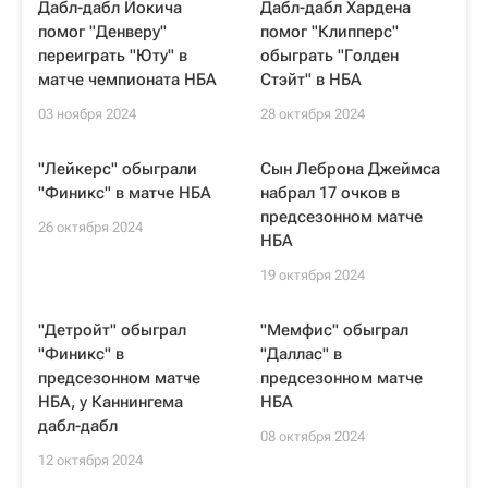
Дабл-дабл Йокича
Дабл-дабл Хардена
помог "Денверу"
помог "Клипперс"
переиграть "Юту" в
обыграть "Голден
матче чемпионата НБА
Стэйт" в НБА
03 ноября 2024
28 октября 2024
"Лейкерс" обыграли
Сын Леброна Джеймса
"Финикс" в матче НБА
набрал 17 очков в
предсезонном матче
26 октября 2024
НБА
19 октября 2024
"Детройт" обыграл
"Мемфис" обыграл
"Финикс" в
"Даллас" в
предсезонном матче
предсезонном матче
НБА, у Каннингема
НБА
дабл-дабл
08 октября 2024
12 октября 2024