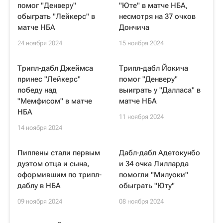
помог "Денверу"
"Юте" в матче НБА,
обыграть "Лейкерс" в
несмотря на 37 очков
матче НБА
Дончича
24 ноября 2024
15 ноября 2024
Трипл-дабл Джеймса
Трипл-дабл Йокича
принес "Лейкерс"
помог "Денверу"
победу над
выиграть у "Далласа" в
"Мемфисом" в матче
матче НБА
НБА
11 ноября 2024
14 ноября 2024
Пиппены стали первым
Дабл-дабл Адетокунбо
дуэтом отца и сына,
и 34 очка Лилларда
оформившим по трипл-
помогли "Милуоки"
даблу в НБА
обыграть "Юту"
09 ноября 2024
08 ноября 2024