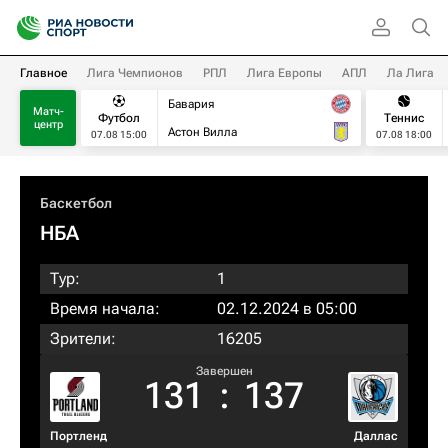
Главное
Лига Чемпионов
РПЛ
Лига Европы
АПЛ
Ла Лига
Бавария
Матч-
Футбол
Теннис
центр
Астон Вилла
07.08 15:00
07.08 18:00
Баскетбол
НБА
Тур:
1
Время начала:
02.12.2024 в 05:00
Зрители:
16205
Завершен
131
:
137
Портленд
Даллас