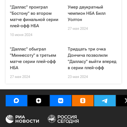
"Даллас" проиграл
Умер двукратный
"Бостону" во втором
чемпион НБА Билл
матче финальной серии
Уолтон
плей-офф НБА
27 мая 2024
10 июня 2024
"Даллас" обыграл
Тридцать три очка
"Миннесоту" в третьем
Дончича позволили
матче серии плей-офф
"Далласу" выйти вперед
НБА
в серии плей-офф
27 мая 2024
23 мая 2024