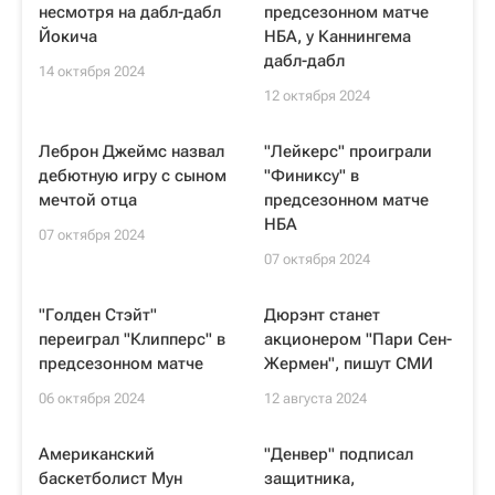
несмотря на дабл-дабл
предсезонном матче
Йокича
НБА, у Каннингема
дабл-дабл
14 октября 2024
12 октября 2024
Леброн Джеймс назвал
"Лейкерс" проиграли
дебютную игру с сыном
"Финиксу" в
мечтой отца
предсезонном матче
НБА
07 октября 2024
07 октября 2024
"Голден Стэйт"
Дюрэнт станет
переиграл "Клипперс" в
акционером "Пари Сен-
предсезонном матче
Жермен", пишут СМИ
06 октября 2024
12 августа 2024
Американский
"Денвер" подписал
баскетболист Мун
защитника,