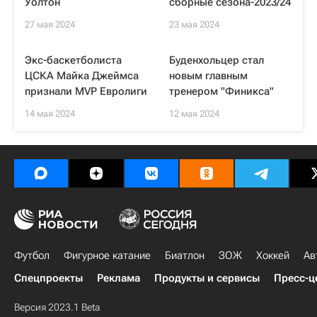
Уолтон
сборные сезона-2023/24
27 мая 2024
23 мая 2024
Экс-баскетболиста
Буденхольцер стал
ЦСКА Майка Джеймса
новым главным
признали MVP Евролиги
тренером "Финикса"
14 мая 2024
12 мая 2024
Футбол
Фигурное катание
Биатлон
ЗОЖ
Хоккей
Ав
Спецпроекты
Реклама
Продукты и сервисы
Пресс-ц
Версия 2023.1 Beta