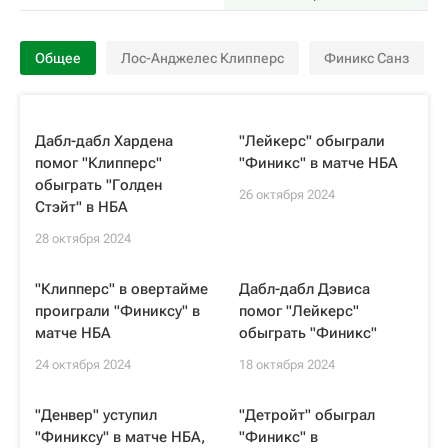
Общее
Лос-Анджелес Клипперс
Финикс Санз
Дабл-дабл Хардена
"Лейкерс" обыграли
помог "Клипперс"
"Финикс" в матче НБА
обыграть "Голден
26 октября 2024
Стэйт" в НБА
28 октября 2024
"Клипперс" в овертайме
Дабл-дабл Дэвиса
проиграли "Финиксу" в
помог "Лейкерс"
матче НБА
обыграть "Финикс"
24 октября 2024
18 октября 2024
"Денвер" уступил
"Детройт" обыграл
"Финиксу" в матче НБА,
"Финикс" в