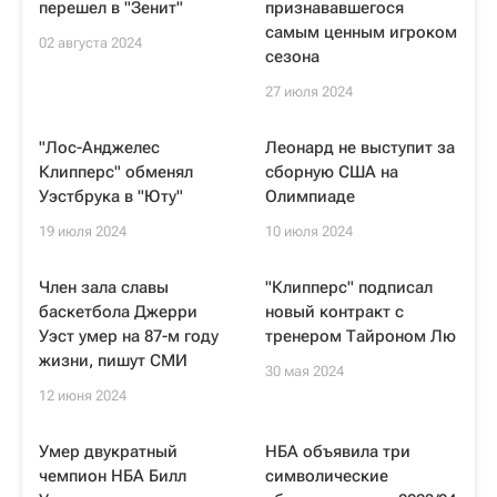
перешел в "Зенит"
признававшегося
самым ценным игроком
02 августа 2024
сезона
27 июля 2024
"Лос-Анджелес
Леонард не выступит за
Клипперс" обменял
сборную США на
Уэстбрука в "Юту"
Олимпиаде
19 июля 2024
10 июля 2024
Член зала славы
"Клипперс" подписал
баскетбола Джерри
новый контракт с
Уэст умер на 87-м году
тренером Тайроном Лю
жизни, пишут СМИ
30 мая 2024
12 июня 2024
Умер двукратный
НБА объявила три
чемпион НБА Билл
символические