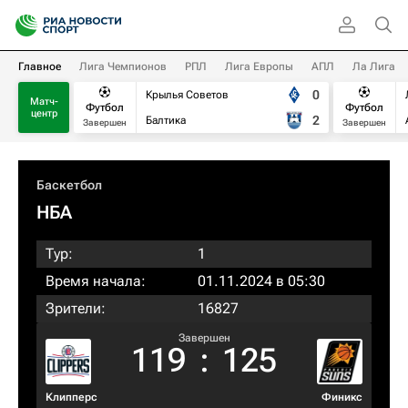
Главное
Лига Чемпионов
РПЛ
Лига Европы
АПЛ
Ла Лига
0
Крылья Советов
Матч-
Футбол
Футбол
центр
2
Балтика
Завершен
Завершен
Баскетбол
НБА
Тур:
1
Время начала:
01.11.2024 в 05:30
Зрители:
16827
Завершен
119
:
125
Клипперс
Финикс