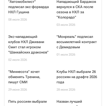
"Автомобилист"
Нападающий Бардаков
подписал экс-форварда
вернулся в СКА после
НХЛ Гущина
сезона в НХЛ за
"Колорадо"
08 июля 2026
03 июля 2026
Экс-нападающий
"Монреаль" подписал
клубов НХЛ Дживани
восьмилетний контракт
Смит стал игроком
с Демидовым
"Шанхайских драконов"
01 июля 2026
02 июля 2026
"Миннесота" хочет
Клубы НХЛ выбрали 26
обменять Тренина,
россиян на драфте 2026
пишут СМИ
года
29 июня 2026
28 июня 2026
Пять россиян выбрали
Назван лучший