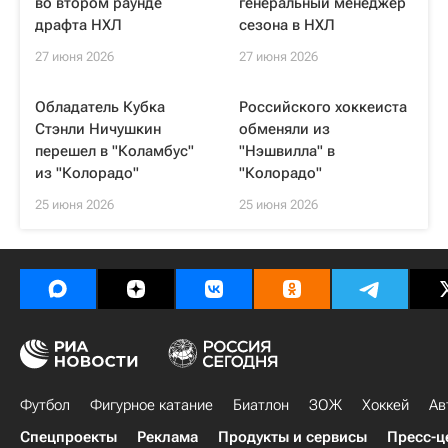
во втором раунде
генеральный менеджер
драфта НХЛ
сезона в НХЛ
27 июня 2026
27 июня 2026
Обладатель Кубка
Российского хоккеиста
Стэнли Ничушкин
обменяли из
перешел в "Коламбус"
"Нэшвилла" в
из "Колорадо"
"Колорадо"
25 июня 2026
25 июня 2026
Футбол
Фигурное катание
Биатлон
ЗОЖ
Хоккей
Ав
Спецпроекты
Реклама
Продукты и сервисы
Пресс-ц