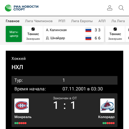
Главное
Лига Чемпионов
РПЛ
Лига Европы
АПЛ
Ла Лига
3
3
А. Калинская
Матч-
Теннис
Теннис
центр
6
6
Д. Шнайдер
Завершен
Завершен
Хоккей
НХЛ
Тур:
1
Время начала:
07.11.2001 в 03:30
Закончен в OT
1
:
1
Монреаль
Колорадо