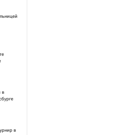
ельницей
те
е
 в
сбурге
урнир в