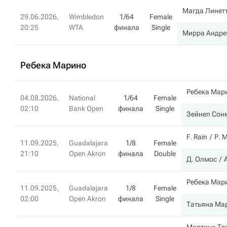
Магда Линет
29.06.2026,
Wimbledon
1/64
Female
20:25
WTA
финала
Single
Мирра Андре
Ребека Марино
Ребека Мар
04.08.2026,
National
1/64
Female
02:10
Bank Open
финала
Single
Зейнеп Сон
F. Rain
Р. 
11.09.2025,
Guadalajara
1/8
Female
21:10
Open Akron
финала
Double
Д. Олмос
Ребека Мар
11.09.2025,
Guadalajara
1/8
Female
02:00
Open Akron
финала
Single
Татьяна Ма