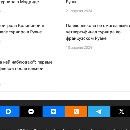
турнира в Мадриде
Руане
4
21 апреля 2024
оиграла Калининой в
Павлюченкова не смогла выйт
але турнира в Руане
четвертьфинал турнира во
французском Руане
4
18 апреля 2024
за ней наблюдаю": первые
феевой после важной
4