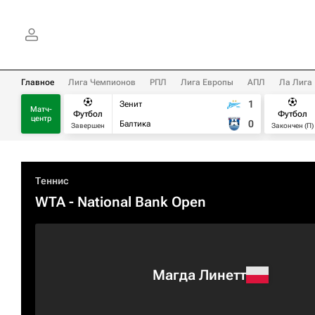
Главное
Лига Чемпионов
РПЛ
Лига Европы
АПЛ
Ла Лига
1
Зенит
Матч-
Футбол
Футбол
центр
0
Балтика
Завершен
Закончен (П)
Теннис
WTA
- National Bank Open
Магда Линетт