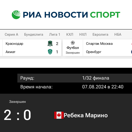
Серия А
Бундеслига
Лига 1
КХЛ
НХЛ
Евролига
НБА
2
Краснодар
Спартак Москва
Футбол
1
Ахмат
Оренбург
Завершен
Раунд:
1/32 финала
Время начала:
07.08.2024 в 22:40
Завершен
2
:
0
Ребека Марино