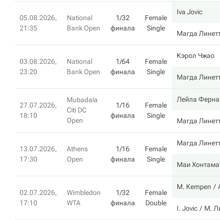
Iva Jovic
05.08.2026,
National
1/32
Female
21:35
Bank Open
финала
Single
Магда Линет
Кэрол Чжао
03.08.2026,
National
1/64
Female
23:20
Bank Open
финала
Single
Магда Линет
Лейла Ферна
Mubadala
27.07.2026,
1/16
Female
Citi DC
18:10
финала
Single
Open
Магда Линет
Магда Линет
13.07.2026,
Athens
1/16
Female
17:30
Open
финала
Single
Маи Хонтама
M. Kempen
02.07.2026,
Wimbledon
1/32
Female
17:10
WTA
финала
Double
I. Jovic
М. Л