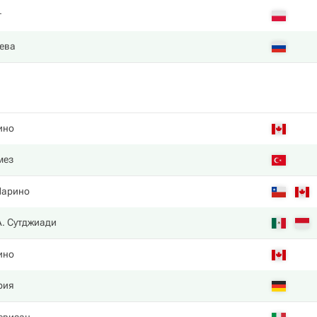
т
ева
ино
мез
Марино
А. Сутджиади
ино
рия