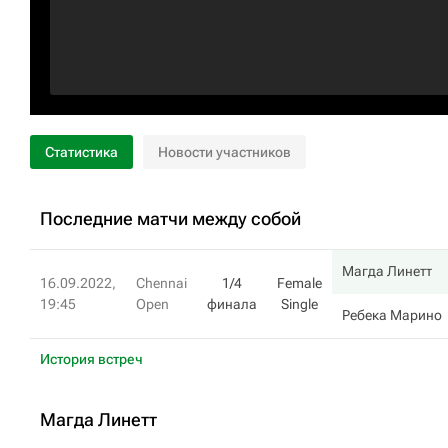
Статистика
Новости участников
Последние матчи между собой
Магда Линетт
16.09.2022,
Chennai
1/4
Female
19:45
Open
финала
Single
Ребека Марино
История встреч
Магда Линетт