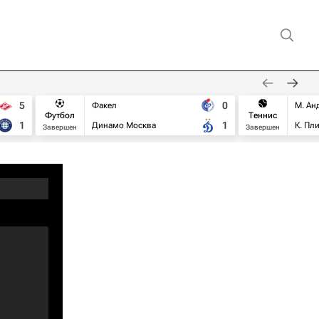
5
0
Факел
М. Ан
Футбол
Теннис
1
1
Динамо Москва
К. Пл
Завершен
Завершен