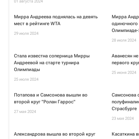
01 августа 2024
Мирра Андреева поднялась на девять
Мирра Андр
мест в рейтинге WTA
одиночного 
Олимпиаде-
29 июля 2024
28 июля 2024
Стала известна соперница Мирры
Аванесян не
Андреевой на старте турнира
первого кру
Олимпиады
25 июня 2024
25 июля 2024
Потапова и Самсонова вышли во
Самсонова 
второй круг "Ролан Гаррос"
полуфиналис
Страсбурге
27 мая 2024
23 мая 2024
Александрова вышла во второй круг
Касаткина в