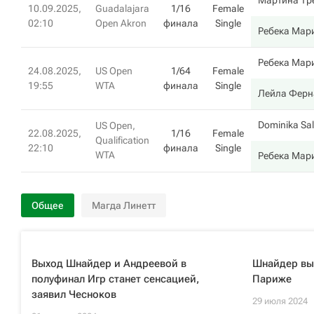
Мартина Тр
10.09.2025,
Guadalajara
1/16
Female
02:10
Open Akron
финала
Single
Ребека Мар
Ребека Мар
24.08.2025,
US Open
1/64
Female
19:55
WTA
финала
Single
Лейла Ферн
Dominika Sa
US Open,
22.08.2025,
1/16
Female
Qualification
22:10
финала
Single
WTA
Ребека Мар
Общее
Магда Линетт
Выход Шнайдер и Андреевой в
Шнайдер вы
полуфинал Игр станет сенсацией,
Париже
заявил Чесноков
29 июля 2024