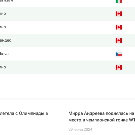
евизан
ино
ино
андес
lkova
ино
летела с Олимпиады в
Мирра Андреева поднялась на 
место в чемпионской гонке W
29 июля 2024