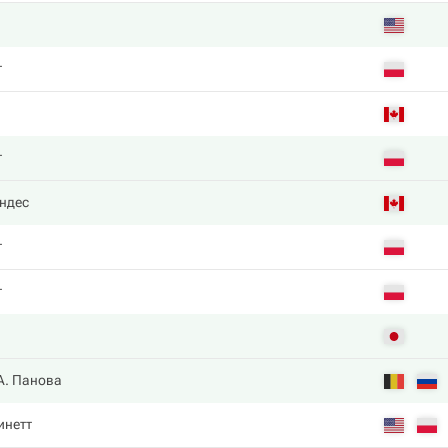
т
т
ндес
т
т
А. Панова
инетт