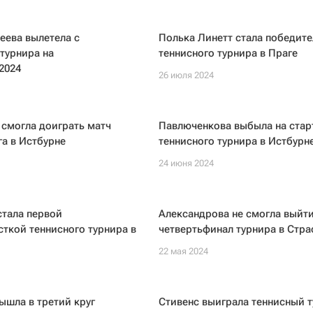
еева вылетела с
Полька Линетт стала победит
турнира на
теннисного турнира в Праге
2024
26 июля 2024
 смогла доиграть матч
Павлюченкова выбыла на стар
га в Истбурне
теннисного турнира в Истбурн
24 июня 2024
стала первой
Александрова не смогла выйти
ткой теннисного турнира в
четвертьфинал турнира в Стра
22 мая 2024
ышла в третий круг
Стивенс выиграла теннисный т