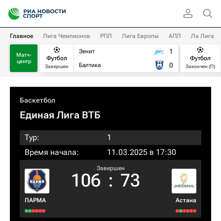
Главное
Лига Чемпионов
РПЛ
Лига Европы
АПЛ
Ла Лига
1
Зенит
Матч-
Футбол
Футбол
центр
0
Балтика
Завершен
Закончен (П)
Баскетбол
Единая Лига ВТБ
Тур:
1
Время начала:
11.03.2025 в 17:30
Завершен
106
:
73
ПАРМА
Астана