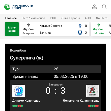
Главное
Лига Чемпионов
РПЛ
Лига Европы
АПЛ
Ла Лига
0
Крылья Советов
Л
Матч-
Футбол
Футбол
центр
2
Балтика
А
Завершен
1-й тайм
Волейбол
Суперлига (ж)
Тур:
26
Время начала:
05.03.2025 в 19:00
Завершен
0
:
3
Динамо Краснодар
Локомотив Калининград