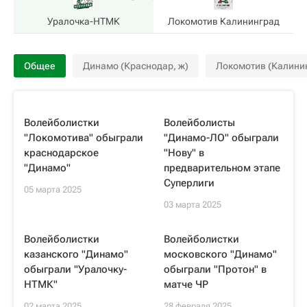
Уралочка-НТМК
Локомотив Калининград
Общее
Динамо (Краснодар, ж)
Локомотив (Калини
Волейболистки
Волейболисты
"Локомотива" обыграли
"Динамо-ЛО" обыграли
краснодарское
"Нову" в
"Динамо"
предварительном этапе
Суперлиги
05 марта 2025
03 марта 2025
Волейболистки
Волейболистки
казанского "Динамо"
московского "Динамо"
обыграли "Уралочку-
обыграли "Протон" в
НТМК"
матче ЧР
02 марта 2025
28 февраля 2025