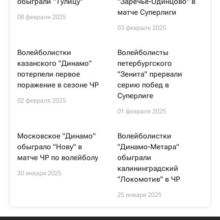
обыграли "Тулицу"
"Заречье-Одинцово" в
матче Суперлиги
08 февраля 2025
03 февраля 2025
Волейболистки
Волейболисты
казанского "Динамо"
петербургского
потерпели первое
"Зенита" прервали
поражение в сезоне ЧР
серию побед в
Суперлиге
02 февраля 2025
01 февраля 2025
Московское "Динамо"
Волейболистки
обыграло "Нову" в
"Динамо-Метара"
матче ЧР по волейболу
обыграли
калининградский
30 января 2025
"Локомотив" в ЧР
25 января 2025