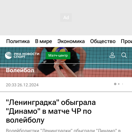
Политика
В мире
Экономика
Общество
Про
Матч-центр
Волейбол
20:33 26.12.2024
"Ленинградка" обыграла
"Динамо" в матче ЧР по
волейболу
Волейболистки "Ленинградки" обыграли "Динамо" в