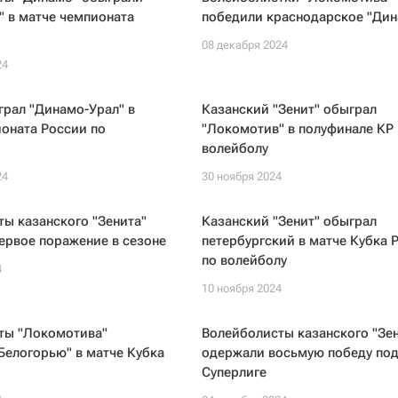
 в матче чемпионата
победили краснодарское "Дин
08 декабря 2024
24
грал "Динамо-Урал" в
Казанский "Зенит" обыграл
оната России по
"Локомотив" в полуфинале КР 
волейболу
24
30 ноября 2024
ы казанского "Зенита"
Казанский "Зенит" обыграл
ервое поражение в сезоне
петербургский в матче Кубка 
по волейболу
4
10 ноября 2024
ты "Локомотива"
Волейболисты казанского "Зен
Белогорью" в матче Кубка
одержали восьмую победу под
Суперлиге