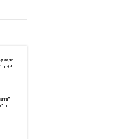
ервали
 в ЧР
ита"
" в