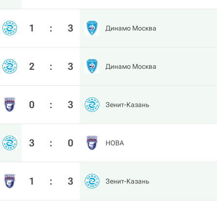
1
:
3
Динамо Москва
2
:
3
Динамо Москва
0
:
3
Зенит-Казань
3
:
0
HOBA
1
:
3
Зенит-Казань