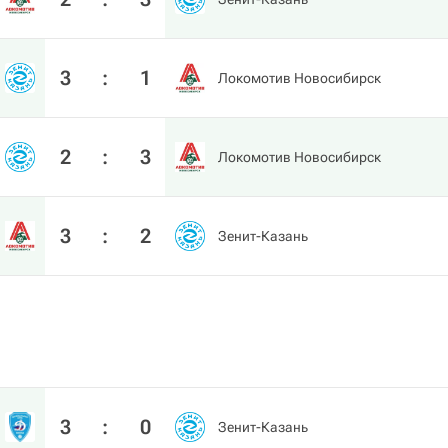
3
:
1
Локомотив Новосибирск
2
:
3
Локомотив Новосибирск
3
:
2
Зенит-Казань
3
:
0
Зенит-Казань