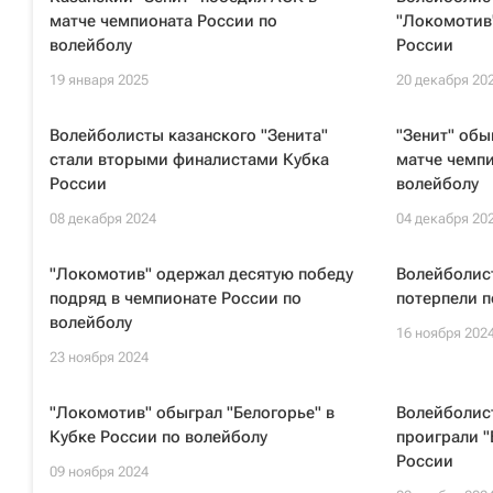
матче чемпионата России по
"Локомотив"
волейболу
России
19 января 2025
20 декабря 20
Волейболисты казанского "Зенита"
"Зенит" обы
стали вторыми финалистами Кубка
матче чемпи
России
волейболу
08 декабря 2024
04 декабря 20
"Локомотив" одержал десятую победу
Волейболист
подряд в чемпионате России по
потерпели п
волейболу
16 ноября 202
23 ноября 2024
"Локомотив" обыграл "Белогорье" в
Волейболис
Кубке России по волейболу
проиграли "
России
09 ноября 2024