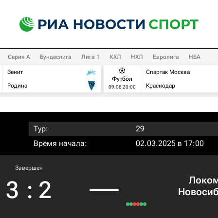
Серия А
Бундеслига
Лига 1
КХЛ
НХЛ
Евролига
НБА
Зенит
Спартак Москва
Футбол
Родина
Краснодар
09.08 20:00
Тур:
29
Время начала:
02.03.2025 в 17:00
Завершен
Локом
3
:
2
Новоси