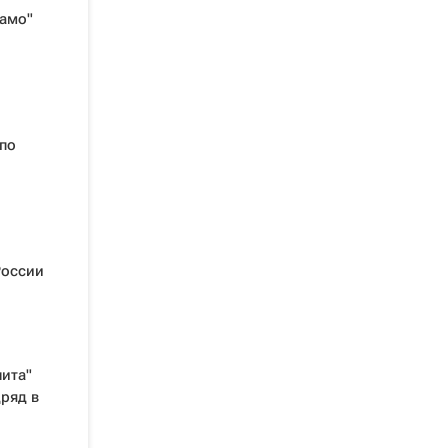
амо"
по
России
ита"
ряд в