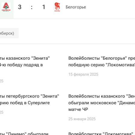
3
:
1
Белогорье
ибирск)
ы казанского "Зенита"
Волейболисты "Белогорья" пр
-ю победу подряд в
победную серию "Локомотива"
15 февраля 2025
25
ы петербургского "Зенита"
Волейболисты казанского "Зен
рию побед в Суперлиге
обыграли московское "Динамо
матче ЧР
25
25 января 2025
ты "Динамо" обыграли
Волейболистки "Локомотива"