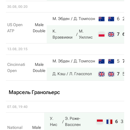
30.08, 00:20
6
2
М. Эбден
Д. Томпсон
US Open
Male
ATP
Double
К.
М.
7
6
Врзевиеки
Уиллис
13.08, 20:15
5
7
М. Эбден
Д. Томпсон
Cincinnati
Male
Open
Double
7
5
Д. Кэш
Л. Гласспол
Марсель Гранольерс
07.08, 19:40
У.
Э. Роже-
6
3
1
Нис
Васслен
National
Male