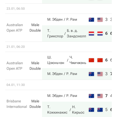
23.01, 06:50
3
3
М. Эбден
Р. Рам
Australian
Male
Open ATP
Double
Т.
Б. в. д.
6
6
Грикспор
Зандсхюлп
21.01, 06:20
Ш.
Ч.
6
6
Цзюньчэн
Чжичжэнь
Australian
Male
Open ATP
Double
3
7
М. Эбден
Р. Рам
04.01, 11:30
7
4
М. Эбден
Р. Рам
Brisbane
Male
International
Double
Т.
Н.
5
6
Коккинакис
Кирьос