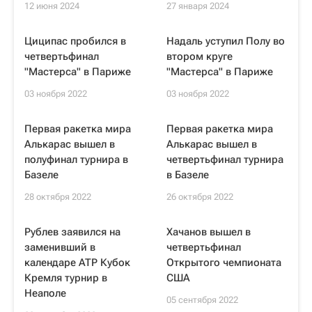
12 июня 2024
27 января 2024
Циципас пробился в
Надаль уступил Полу во
четвертьфинал
втором круге
"Мастерса" в Париже
"Мастерса" в Париже
03 ноября 2022
03 ноября 2022
Первая ракетка мира
Первая ракетка мира
Алькарас вышел в
Алькарас вышел в
полуфинал турнира в
четвертьфинал турнира
Базеле
в Базеле
28 октября 2022
26 октября 2022
Рублев заявился на
Хачанов вышел в
заменивший в
четвертьфинал
календаре ATP Кубок
Открытого чемпионата
Кремля турнир в
США
Неаполе
05 сентября 2022