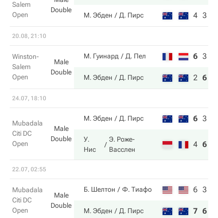
Salem
Double
Open
4
3
М. Эбден
Д. Пирс
20.08, 21:10
6
3
1
М. Гуинард
Д. Пел
Winston-
Male
Salem
Double
Open
2
6
1
М. Эбден
Д. Пирс
24.07, 18:10
6
3
6
М. Эбден
Д. Пирс
Mubadala
Male
Citi DC
Double
У.
Э. Роже-
Open
4
6
1
Нис
Васслен
22.07, 02:55
6
3
Б. Шелтон
Ф. Тиафо
Mubadala
Male
Citi DC
Double
Open
7
6
М. Эбден
Д. Пирс