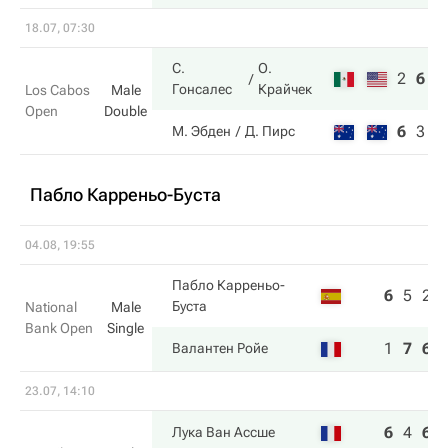
18.07, 07:30
С.
О.
2
6
1
Гонсалес
Крайчек
Los Cabos
Male
Open
Double
6
3
7
М. Эбден
Д. Пирс
Пабло Карреньо-Буста
04.08, 19:55
Пабло Карреньо-
6
5
2
Буста
National
Male
Bank Open
Single
1
7
6
Валантен Ройе
23.07, 14:10
6
4
6
Лука Ван Ассше