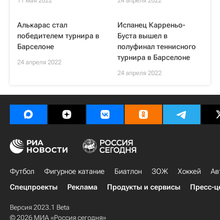
11 мая 2022
24 апреля 2022
Алькарас стал
Испанец Карреньо-
победителем турнира в
Буста вышел в
Барселоне
полуфинал теннисного
турнира в Барселоне
24 апреля 2022
24 апреля 2022
Футбол
Фигурное катание
Биатлон
ЗОЖ
Хоккей
Ав
Спецпроекты
Реклама
Продукты и сервисы
Пресс-ц
Версия 2023.1 Beta
© 2026 МИА «Россия сегодня»