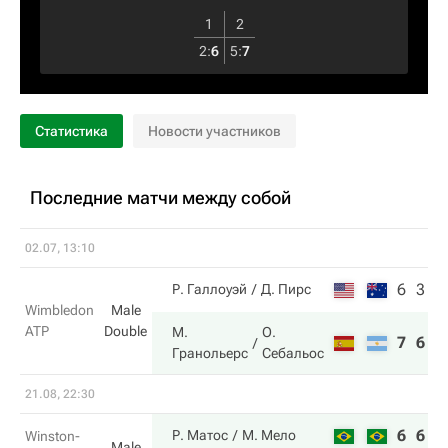
1
2
2
:
6
5
:
7
Статистика
Новости участников
Последние матчи между собой
02.07, 13:10
6
3
Р. Галлоуэй
Д. Пирс
Wimbledon
Male
ATP
Double
М.
О.
7
6
Гранольерс
Себальос
21.08, 22:30
6
6
Р. Матос
М. Мело
Winston-
Male