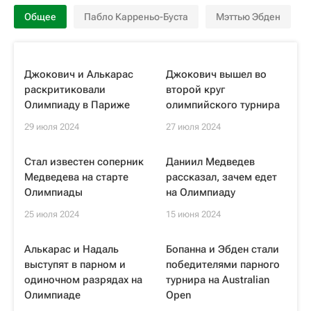
Общее
Пабло Карреньо-Буста
Мэттью Эбден
Джокович и Алькарас
Джокович вышел во
раскритиковали
второй круг
Олимпиаду в Париже
олимпийского турнира
29 июля 2024
27 июля 2024
Стал известен соперник
Даниил Медведев
Медведева на старте
рассказал, зачем едет
Олимпиады
на Олимпиаду
25 июля 2024
15 июня 2024
Алькарас и Надаль
Бопанна и Эбден стали
выступят в парном и
победителями парного
одиночном разрядах на
турнира на Australian
Олимпиаде
Open