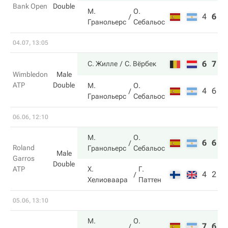
Bank Open
Double
М.
О.
4
6
7
Гранольерс
Себальос
04.07, 13:05
6
7
С. Жилле
С. Вёрбек
Wimbledon
Male
ATP
Double
М.
О.
4
6
Гранольерс
Себальос
06.06, 12:10
М.
О.
6
6
Roland
Гранольерс
Себальос
Male
Garros
Double
ATP
Х.
Г.
4
2
Хелиоваара
Паттен
05.06, 13:10
М.
О.
7
6