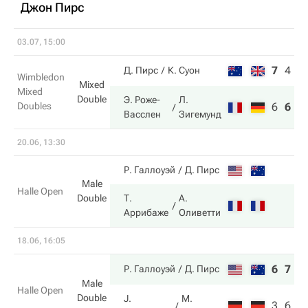
Джон Пирс
03.07, 15:00
7
4
6
Д. Пирс
К. Суон
Wimbledon
Mixed
Mixed
Double
Э. Роже-
Л.
Doubles
6
6
7
Васслен
Зигемунд
20.06, 13:30
Р. Галлоуэй
Д. Пирс
Male
Halle Open
Double
Т.
А.
Аррибаже
Оливетти
18.06, 16:05
6
7
Р. Галлоуэй
Д. Пирс
Male
Halle Open
Double
J.
M.
3
6