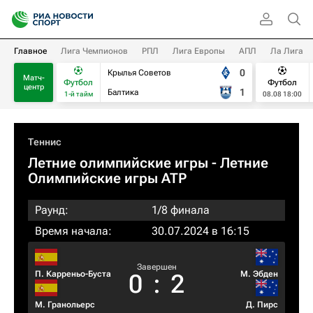
Главное
Лига Чемпионов
РПЛ
Лига Европы
АПЛ
Ла Лига
0
Крылья Советов
Матч-
Футбол
Футбол
центр
1
Балтика
1-й тайм
08.08 18:00
Теннис
Летние олимпийские игры - Летние
Олимпийские игры ATP
Раунд:
1/8 финала
Время начала:
30.07.2024 в 16:15
Завершен
П. Карреньо-Буста
М. Эбден
0
:
2
М. Гранольерс
Д. Пирс