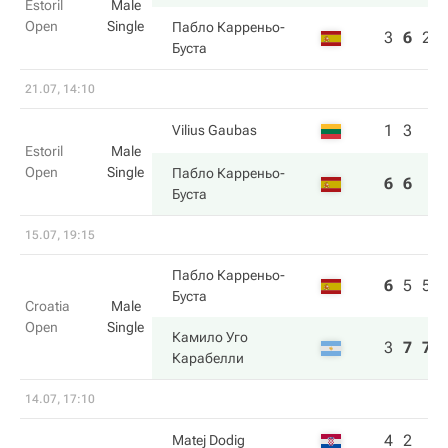
Estoril
Male
Open
Single
Пабло Карреньо-
3
6
2
Буста
21.07, 14:10
1
3
Vilius Gaubas
Estoril
Male
Open
Single
Пабло Карреньо-
6
6
Буста
15.07, 19:15
Пабло Карреньо-
6
5
5
Буста
Croatia
Male
Open
Single
Камило Уго
3
7
7
Карабелли
14.07, 17:10
4
2
Matej Dodig