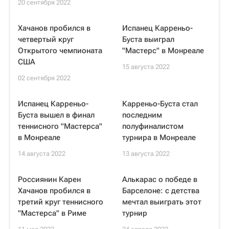
20 сентября 2022
Хачанов пробился в
Испанец Карреньо-
четвертый круг
Буста выиграл
Открытого чемпионата
"Мастерс" в Монреале
США
15 августа 2022
02 сентября 2022
Испанец Карреньо-
Карреньо-Буста стал
Буста вышел в финал
последним
теннисного "Мастерса"
полуфиналистом
в Монреале
турнира в Монреале
14 августа 2022
13 августа 2022
Россиянин Карен
Алькарас о победе в
Хачанов пробился в
Барселоне: с детства
третий круг теннисного
мечтал выиграть этот
"Мастерса" в Риме
турнир