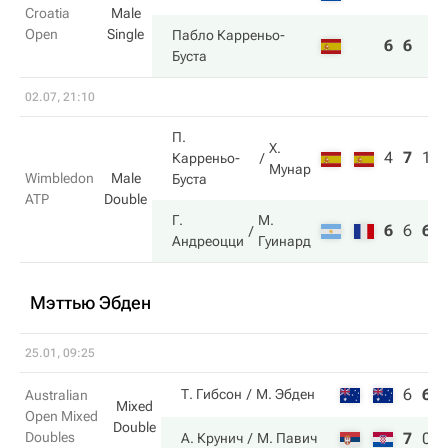
Croatia
Male
Open
Single
Пабло Карреньо-
6
6
Буста
02.07, 21:10
П.
Х.
4
7
1
Карреньо-
Мунар
Wimbledon
Male
Буста
ATP
Double
Г.
М.
6
6
6
Андреоцци
Гуинард
Мэттью Эбден
25.01, 09:25
6
6
Т. Гибсон
М. Эбден
Australian
Mixed
Open Mixed
Double
Doubles
7
0
А. Крунич
М. Павич