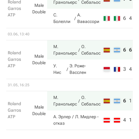
Roland
Гранольерс
Себальос
Male
Garros
Double
ATP
С.
А.
6
4
Болелли
Вавассори
03.06, 13:40
М.
О.
6
6
Roland
Гранольерс
Себальос
Male
Garros
Double
ATP
У.
Э. Роже-
3
4
Нис
Васслен
31.05, 16:25
М.
О.
6
1
Roland
Гранольерс
Себальос
Male
Garros
Double
ATP
А. Эрлер
Л. Мидлер
-
4
1
отказ