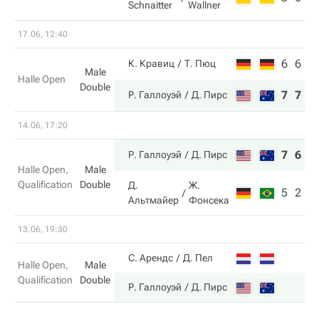
Schnaitter
Wallner
17.06, 12:40
6
6
К. Кравиц
Т. Пюц
Male
Halle Open
Double
7
7
Р. Галлоуэй
Д. Пирс
14.06, 17:20
7
6
Р. Галлоуэй
Д. Пирс
Halle Open,
Male
Qualification
Double
Д.
Ж.
5
2
Альтмайер
Фонсека
13.06, 19:30
С. Арендс
Д. Пел
Halle Open,
Male
Qualification
Double
Р. Галлоуэй
Д. Пирс