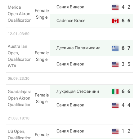
4
2
Сачия Викери
Merida
Female
Open Akron,
Single
Qualification
6
6
Cadence Brace
12.01, 03:50
Australian
6
7
Деспина Папамихаил
Open,
Female
Qualification
Single
3
5
Сачия Викери
WTA
06.09, 23:30
6
6
Лукреция Стефанини
Guadalajara
Female
Open Akron,
Single
Qualification
4
4
Сачия Викери
21.08, 18:10
1
2
Сачия Викери
US Open,
Female
Qualification