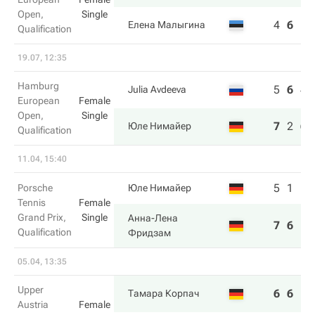
Open,
Single
4
6
1
Елена Малыгина
Qualification
19.07, 12:35
Hamburg
5
6
4
Julia Avdeeva
European
Female
Open,
Single
7
2
6
Юле Нимайер
Qualification
11.04, 15:40
5
1
Porsche
Юле Нимайер
Tennis
Female
Grand Prix,
Single
Анна-Лена
7
6
Qualification
Фридзам
05.04, 13:35
Upper
6
6
Тамара Корпач
Austria
Female