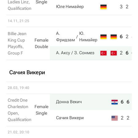
Ladies Linz,
Single
3
2
Юле Нимайер
Qualification
14.11, 21:25
А.
Ю.
Billie Jean
6
2
4
Фридзам
Нимайер
King Cup
Female
Playoffs,
Double
2
6
6
А. Аксу
З. Сонмез
Group F
Сачия Викери
28.03, 19:40
Credit One
6
6
Донна Векич
Charleston
Female
Open,
Single
2
2
Сачия Викери
Qualification
21.02, 20:10