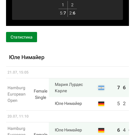
1
2
5
:
7
2
:
6
Статистика
Юле Нимайер
21.07, 15:05
Мария Лурдес
7
6
Hamburg
Карле
Female
European
Single
Open
5
2
Юле Нимайер
20.07, 11:10
Hamburg
6
4
6
Юле Нимайер
European
Female