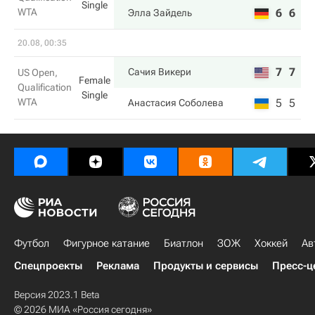
Single
WTA
6
6
Элла Зайдель
20.08, 00:35
7
7
Сачия Викери
US Open,
Female
Qualification
Single
WTA
5
5
Анастасия Соболева
Футбол
Фигурное катание
Биатлон
ЗОЖ
Хоккей
Ав
Спецпроекты
Реклама
Продукты и сервисы
Пресс-ц
Версия 2023.1 Beta
© 2026 МИА «Россия сегодня»