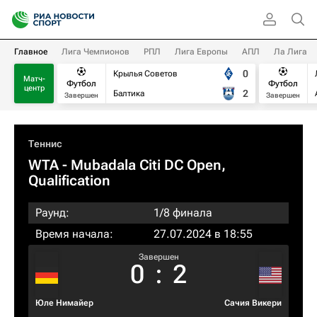
Главное
Лига Чемпионов
РПЛ
Лига Европы
АПЛ
Ла Лига
0
Крылья Советов
Матч-
Футбол
Футбол
центр
2
Балтика
Завершен
Завершен
Теннис
WTA
- Mubadala Citi DC Open,
Qualification
Раунд:
1/8 финала
Время начала:
27.07.2024 в 18:55
Завершен
0
:
2
Юле Нимайер
Сачия Викери