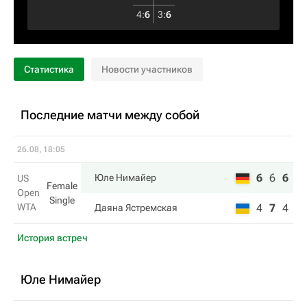
4
:
6
3
:
6
Статистика
Новости участников
Последние матчи между собой
26.08, 18:05
6
6
6
Юле Нимайер
US
Female
Open
Single
WTA
4
7
4
Даяна Ястремская
История встреч
Юле Нимайер