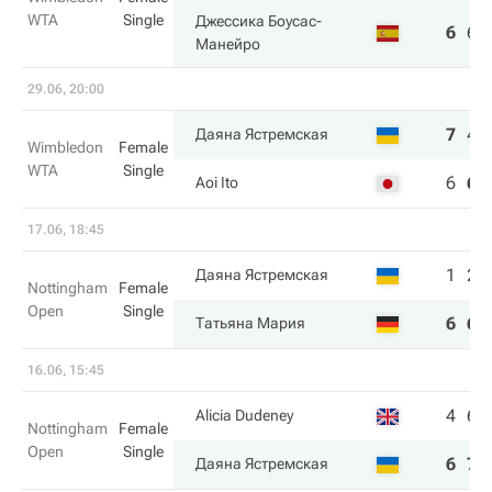
WTA
Single
Джессика Боусас-
6
6
Манейро
29.06, 20:00
7
4
Даяна Ястремская
Wimbledon
Female
WTA
Single
6
6
Aoi Ito
17.06, 18:45
1
2
Даяна Ястремская
Nottingham
Female
Open
Single
6
6
Татьяна Мария
16.06, 15:45
4
6
Alicia Dudeney
Nottingham
Female
Open
Single
6
7
Даяна Ястремская