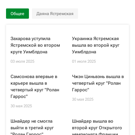
Общее
Даяна Ястремская
Захарова уступила
Украинка Ястремская
Ястремской во втором
вышла во второй круг
круге Уимблдона
Уимблдона
03 июля 2025
01 июля 2025
Самсонова впервые в
Чжэн Циньвэнь вышла в
карьере вышла в
четвертый круг "Ролан
четвертый круг "Ролан
Гаррос"
Гаррос"
30 мая 2025
30 мая 2025
Шнайдер не смогла
Шнайдер вышла во
выйти в третий круг
второй круг Открытого
"Ролан Гаррос"
чемпионата Франции