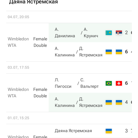
Даяна Ястремская
04.07, 20:05
А.
А.
2
6
Данилина
Крунич
Wimbledon
Female
WTA
Double
А.
Д.
6
4
Калинина
Ястремская
03.07, 17:55
Л.
С.
6
1
Пигосси
Вальтерт
Wimbledon
Female
WTA
Double
А.
Д.
4
6
Калинина
Ястремская
01.07, 15:25
3
7
Даяна Ястремская
Wimbledon
Female