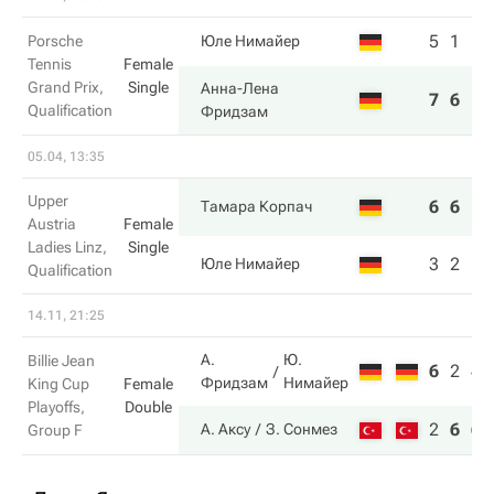
5
1
Porsche
Юле Нимайер
Tennis
Female
Grand Prix,
Single
Анна-Лена
7
6
Qualification
Фридзам
05.04, 13:35
Upper
6
6
Тамара Корпач
Austria
Female
Ladies Linz,
Single
3
2
Юле Нимайер
Qualification
14.11, 21:25
А.
Ю.
Billie Jean
6
2
4
Фридзам
Нимайер
King Cup
Female
Playoffs,
Double
2
6
6
А. Аксу
З. Сонмез
Group F