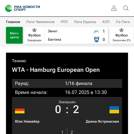
Главное
Лига Чемпионов
РПЛ
Лига Европы
АПЛ
Ла Лига
1
Зенит
Матч-
Футбол
Футбол
центр
0
Балтика
Завершен
Закончен (П)
Теннис
WTA
- Hamburg European Open
Раунд:
1/16 финала
Время начала:
16.07.2025 в 13:30
Завершен
0
:
2
Юле Нимайер
Даяна Ястремская
1
2