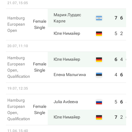
21.07, 15:05
Мария Лурдес
7
6
Hamburg
Карле
Female
European
Single
Open
5
2
Юле Нимайер
20.07, 11:10
Hamburg
6
4
6
Юле Нимайер
European
Female
Open,
Single
4
6
1
Елена Малыгина
Qualification
19.07, 12:35
Hamburg
5
6
4
Julia Avdeeva
European
Female
Open,
Single
7
2
6
Юле Нимайер
Qualification
11.04, 15:40