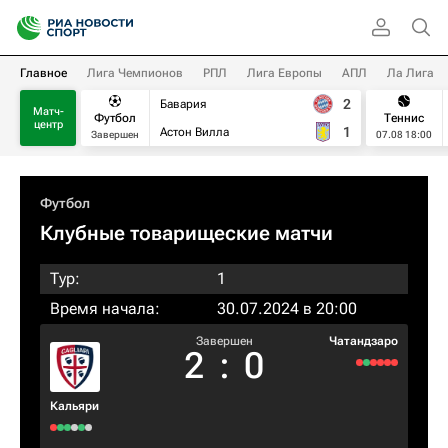
Главное
Лига Чемпионов
РПЛ
Лига Европы
АПЛ
Ла Лига
2
Бавария
Матч-
Футбол
Теннис
центр
1
Астон Вилла
Завершен
07.08 18:00
Футбол
Клубные товарищеские матчи
Тур:
1
Время начала:
30.07.2024 в 20:00
Завершен
Чатандзаро
2
:
0
Кальяри