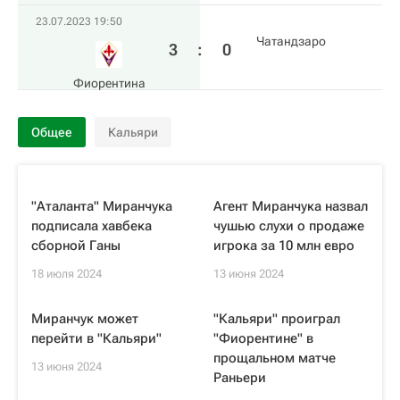
23.07.2023 19:50
Чатандзаро
3
:
0
Фиорентина
Общее
Кальяри
"Аталанта" Миранчука
Агент Миранчука назвал
подписала хавбека
чушью слухи о продаже
сборной Ганы
игрока за 10 млн евро
18 июля 2024
13 июня 2024
Миранчук может
"Кальяри" проиграл
перейти в "Кальяри"
"Фиорентине" в
прощальном матче
13 июня 2024
Раньери