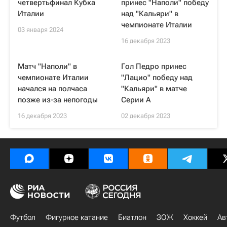
четвертьфинал Кубка
принес "Наполи" победу
Италии
над "Кальяри" в
чемпионате Италии
03 января 2024
16 декабря 2023
Матч "Наполи" в
Гол Педро принес
чемпионате Италии
"Лацио" победу над
начался на полчаса
"Кальяри" в матче
позже из-за непогоды
Серии А
16 декабря 2023
02 декабря 2023
Футбол
Фигурное катание
Биатлон
ЗОЖ
Хоккей
Ав