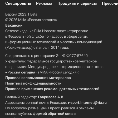
Спецпроекты
Реклама
Продукты и сервисы
Пресс-ц
Версия 2023.1 Beta
© 2026 МИА «Россия сегодня»
Вакансии
Сетевое издание РИА Новости зарегистрировано
в Федеральной службе по надзору в сфере связи,
информационных технологий и массовых коммуникаций
(Роскомнадзор) 08 апреля 2014 года.
Свидетельство о регистрации Эл № ФС77-57640
Учредитель: Федеральное государственное унитарное
предприятие Международное информационное агентство
«Россия сегодня»
(МИА «Россия сегодня»).
Правила использования материалов
Политика конфиденциальности
Правила применения рекомендательных технологий
Главный редактор:
Гаврилова А.В.
Адрес электронной почты Редакции:
r-sport.internet@ria.ru
По вопросам размещения пресс-релизов и рекламы
воспользуйтесь
формой обратной связи