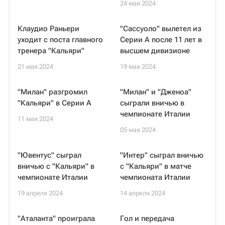
24 мая 2024
Клаудио Раньери
"Сассуоло" вылетел из
уходит с поста главного
Серии А после 11 лет в
тренера "Кальяри"
высшем дивизионе
21 мая 2024
19 мая 2024
"Милан" разгромил
"Милан" и "Дженоа"
"Кальяри" в Серии А
сыграли вничью в
чемпионате Италии
11 мая 2024
05 мая 2024
"Ювентус" сыграл
"Интер" сыграл вничью
вничью с "Кальяри" в
с "Кальяри" в матче
чемпионате Италии
чемпионата Италии
19 апреля 2024
14 апреля 2024
"Аталанта" проиграла
Гол и передача