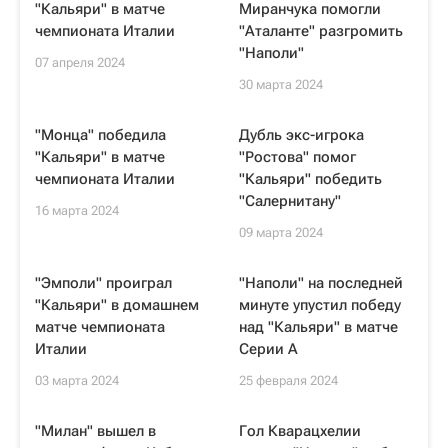
"Кальяри" в матче
Миранчука помогли
чемпионата Италии
"Аталанте" разгромить
"Наполи"
07 апреля 2024
30 марта 2024
"Монца" победила
Дубль экс-игрока
"Кальяри" в матче
"Ростова" помог
чемпионата Италии
"Кальяри" победить
"Салернитану"
16 марта 2024
09 марта 2024
"Эмполи" проиграл
"Наполи" на последней
"Кальяри" в домашнем
минуте упустил победу
матче чемпионата
над "Кальяри" в матче
Италии
Серии А
03 марта 2024
25 февраля 2024
"Милан" вышел в
Гол Кварацхелии