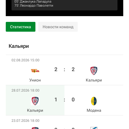
05‎’‎
Джанлука Лападула
75‎’‎
Леонардо Паволетти
Статистика
Новости команд
Кальяри
02.08.2026 15:00
2
:
2
Унион
Кальяри
28.07.2026 18:00
1
:
0
Кальяри
Модена
23.07.2026 18:00