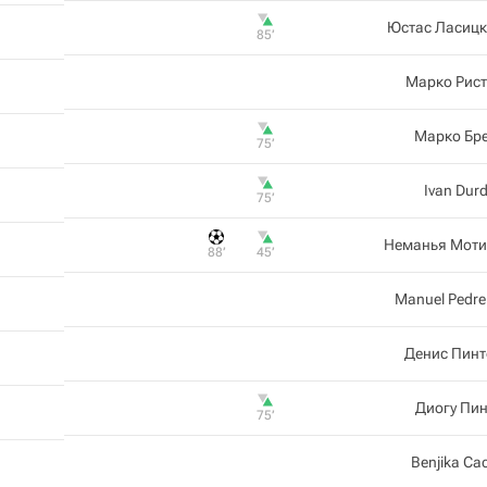
Юстас Ласицк
85‎’‎
Марко Рист
Марко Бр
75‎’‎
Ivan Dur
75‎’‎
Неманья Моти
88‎’‎
45‎’‎
Manuel Pedr
Денис Пинт
Диогу Пи
75‎’‎
Benjika Cac