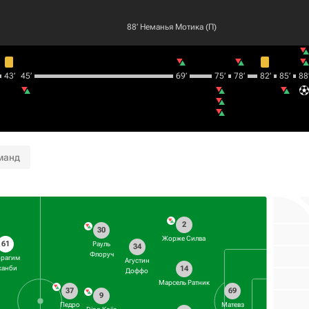
88‎’‎
Неманья Мотика
(П)
43‎’‎
45‎’‎
69‎’‎
75‎’‎
78‎’‎
82‎’‎
85‎’‎
88‎’
манд
2
30
Жорже Силва
61
Рауль
34
Флоруч
рагим
Агустин
14
канби
Доффо
Марсель Ратник
37
69
9
Педро
Матевз