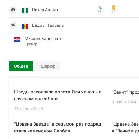
Питер Адемо
69
78‎’‎
90‎’‎
Вадим Паирель
95
Мислав Кароглан
Тренер
Общее
Шериф
Шведы завоевали золото Олимпиады в
"Зенит" про
пляжном волейболе
01 июля 2024
11 августа 2024
"Црвена Звезда" в седьмой раз подряд
"Црвена Зве
стала чемпионом Сербии
в "Вечном д