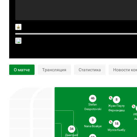
О матче
Трансляция
Статистика
Новости ко
46
8
Stefan
Жуан Паулу
Despotovski
Фернандеш
Иб
А
3
18
Nana Boakye
34
Мусса Кьябу
Дмитрий