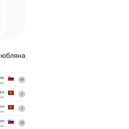
Любляна
ек
69
арь
ва
2
ник
хе
3
ник
ик
14
ник