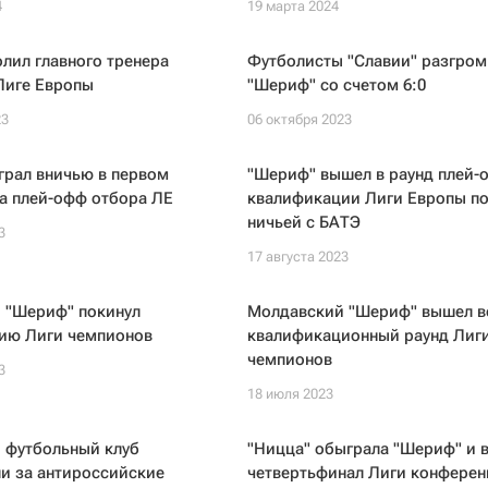
4
19 марта 2024
лил главного тренера
Футболисты "Славии" разгро
 Лиге Европы
"Шериф" со счетом 6:0
23
06 октября 2023
грал вничью в первом
"Шериф" вышел в раунд плей-
а плей-офф отбора ЛЕ
квалификации Лиги Европы п
ничьей с БАТЭ
3
17 августа 2023
 "Шериф" покинул
Молдавский "Шериф" вышел в
ию Лиги чемпионов
квалификационный раунд Лиг
чемпионов
3
18 июля 2023
 футбольный клуб
"Ницца" обыграла "Шериф" и 
и за антироссийские
четвертьфинал Лиги конфере