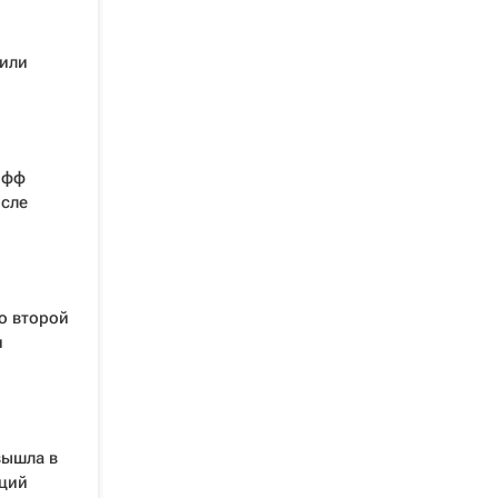
мили
офф
осле
о второй
и
вышла в
нций