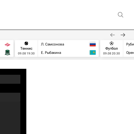
Л. Самсонова
Руб
Теннис
Футбол
Е. Рыбакина
Орен
09.08 19:30
09.08 20:30