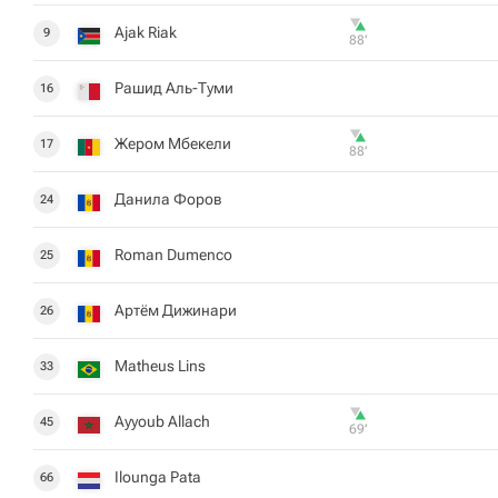
Ajak Riak
9
88‎’‎
Рашид Аль-Туми
16
Жером Мбекели
17
88‎’‎
Данила Форов
24
Roman Dumenco
25
Артём Дижинари
26
Matheus Lins
33
Ayyoub Allach
45
69‎’‎
Ilounga Pata
66