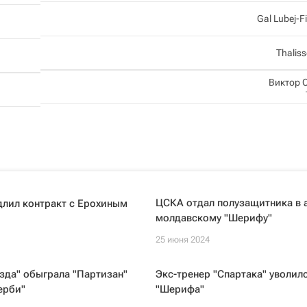
Gal Lubej-F
Thalis
Виктор 
ЦСКА отдал полузащитника в 
длил контракт с Ерохиным
молдавскому "Шерифу"
25 июня 2024
зда" обыграла "Партизан"
Экс-тренер "Спартака" уволил
ерби"
"Шерифа"