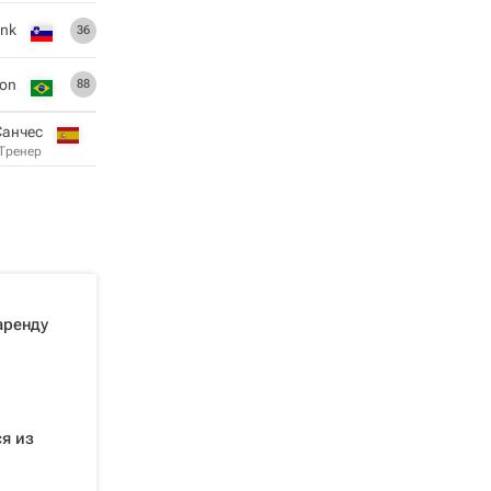
ink
36
son
88
Санчес
Тренер
аренду
ся из