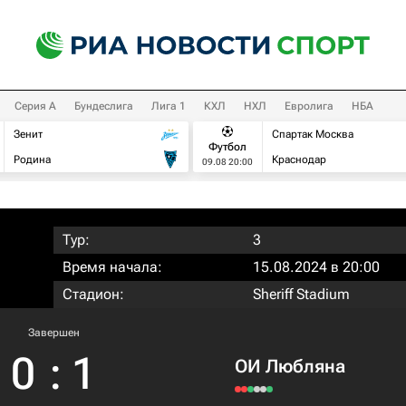
Серия А
Бундеслига
Лига 1
КХЛ
НХЛ
Евролига
НБА
Зенит
Спартак Москва
Футбол
Родина
Краснодар
09.08 20:00
Тур:
3
Время начала:
15.08.2024 в 20:00
Стадион:
Sheriff Stadium
Завершен
0
:
1
ОИ Любляна