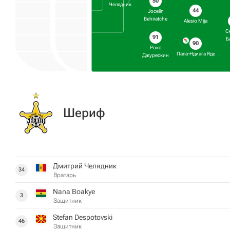
50
Челядник
44
Jocelin
Behiratche
Alesio Mija
С
91
Б
90
Роко
Папа-Ндиага Яде
Джурескин
Шериф
Дмитрий Челядник
34
Вратарь
Nana Boakye
3
Защитник
Stefan Despotovski
46
Защитник