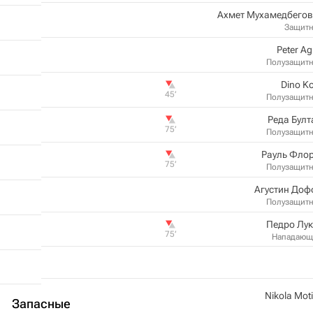
Ахмет Мухамедбегов
Защит
Peter A
Полузащит
Dino Ko
45‎’‎
Полузащит
Реда Бул
75‎’‎
Полузащит
Рауль Фло
75‎’‎
Полузащит
Агустин Доф
Полузащит
Педро Лу
75‎’‎
Нападающ
Nikola Mot
Запасные