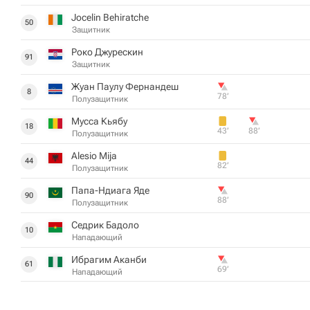
Jocelin Behiratche
50
Защитник
Роко Джурескин
91
Защитник
Жуан Паулу Фернандеш
8
78‎’‎
Полузащитник
Мусса Кьябу
18
43‎’‎
88‎’‎
Полузащитник
Alesio Mija
44
82‎’‎
Полузащитник
Папа-Ндиага Яде
90
88‎’‎
Полузащитник
Седрик Бадоло
10
Нападающий
Ибрагим Аканби
61
69‎’‎
Нападающий