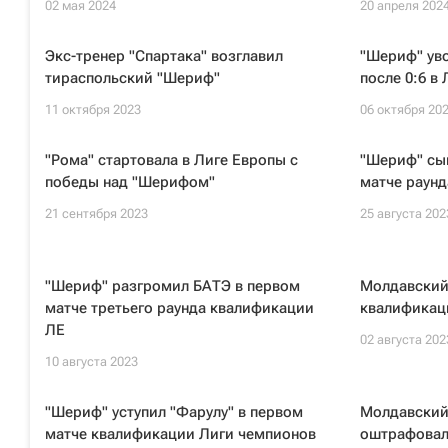
02 мая 2024
20 апреля 202
Экс-тренер "Спартака" возглавил
"Шериф" уво
тираспольский "Шериф"
после 0:6 в
11 октября 2023
06 октября 20
"Рома" стартовала в Лиге Европы с
"Шериф" сы
победы над "Шерифом"
матче раунд
21 сентября 2023
25 августа 202
"Шериф" разгромил БАТЭ в первом
Молдавский
матче третьего раунда квалификации
квалификац
ЛЕ
02 августа 202
10 августа 2023
"Шериф" уступил "Фарулу" в первом
Молдавский
матче квалификации Лиги чемпионов
оштрафовал