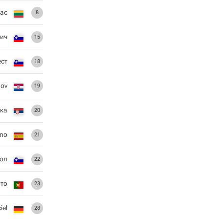
ас
8
ич
15
ест
18
dov
19
ка
20
eno
21
ол
22
нто
23
iel
28