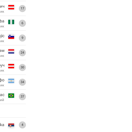
ич
17
ник
gba
6
ник
jic
9
ник
там
24
ник
руч
30
ник
фо
34
ник
кас
37
ий
ika
4