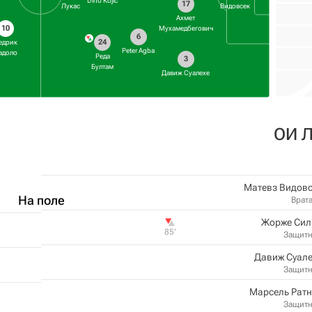
Dino Kojic
17
Лукас
Видовсек
Ахмет
10
Мухамедбегович
6
24
едрик
Peter Agba
адоло
Реда
3
Бултам
Давиж Суалехе
ОИ 
Матевз Видовс
На поле
Врат
Жорже Сил
85‎’‎
Защит
Давиж Суале
Защит
Марсель Ратн
Защит