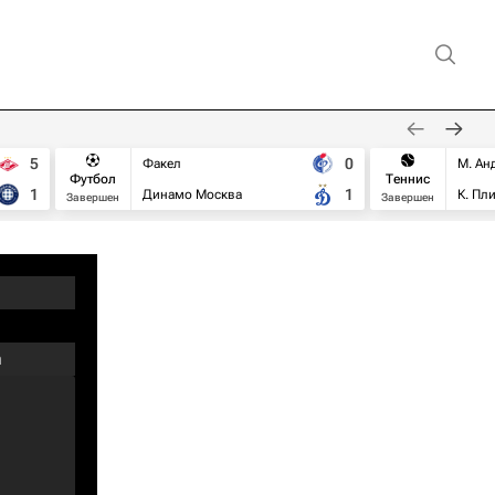
5
0
Факел
М. Ан
Футбол
Теннис
1
1
Динамо Москва
К. Пл
Завершен
Завершен
m