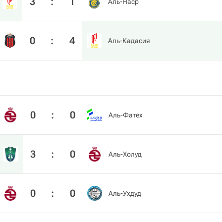
3
:
1
Аль-Наср
0
:
4
Аль-Кадасия
0
:
0
Аль-Фатех
3
:
0
Аль-Холуд
0
:
0
Аль-Ухдуд