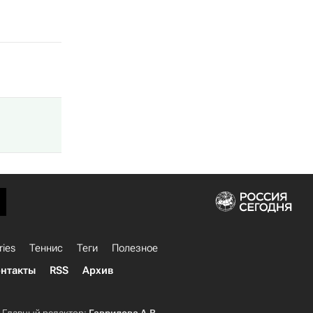
ries
Теннис
Теги
Полезное
нтакты
RSS
Архив