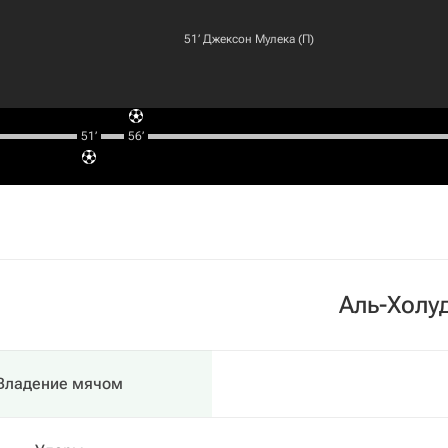
51‎’‎
Джексон Мулека
(П)
51‎’‎
56‎’‎
Аль-Холу
Владение мячом