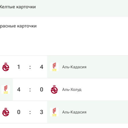
Желтые карточки
расные карточки
1
:
4
Аль-Кадасия
4
:
0
Аль-Холуд
0
:
3
Аль-Кадасия