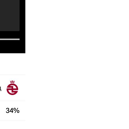
д
34%