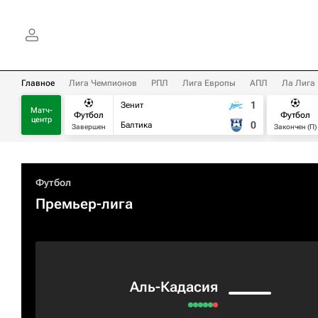
Главное
Лига Чемпионов
РПЛ
Лига Европы
АПЛ
Ла Лига
1
Зенит
Матч-
Футбол
Футбол
центр
0
Балтика
Завершен
Закончен (П)
Футбол
Премьер-лига
Аль-Кадасия