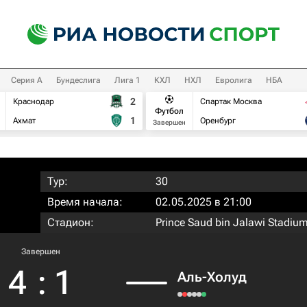
Серия А
Бундеслига
Лига 1
КХЛ
НХЛ
Евролига
НБА
2
Краснодар
Спартак Москва
Футбол
1
Ахмат
Оренбург
Завершен
Тур:
30
Время начала:
02.05.2025 в 21:00
Стадион:
Prince Saud bin Jalawi Stadiu
Завершен
4
:
1
Аль-Холуд