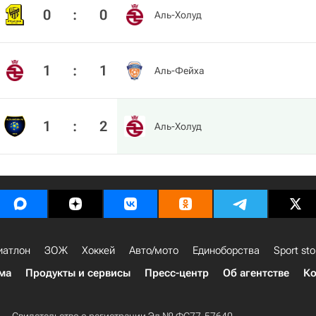
0
:
0
Аль-Холуд
1
:
1
Аль-Фейха
1
:
2
Аль-Холуд
иатлон
ЗОЖ
Хоккей
Авто/мото
Единоборства
Sport sto
ма
Продукты и сервисы
Пресс-центр
Об агентстве
Ко