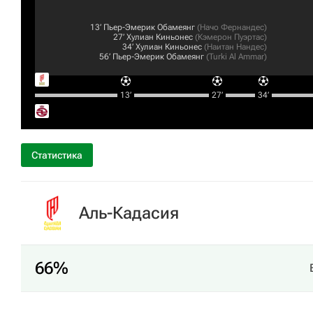
13‎’‎
Пьер-Эмерик Обамеянг
(
Начо Фернандес
)
27‎’‎
Хулиан Киньонес
(
Кэмерон Пуэртас
)
34‎’‎
Хулиан Киньонес
(
Наитан Нандес
)
56‎’‎
Пьер-Эмерик Обамеянг
(
Turki Al Ammar
)
13‎’‎
27‎’‎
34‎’‎
Статистика
Аль-Кадасия
66%