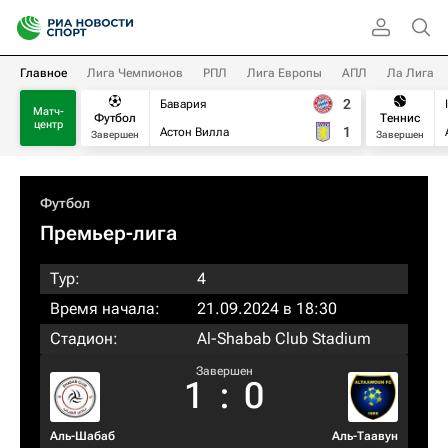
Главное
Лига Чемпионов
РПЛ
Лига Европы
АПЛ
Ла Лига
2
Бавария
Матч-
Футбол
Теннис
центр
1
Астон Вилла
Завершен
Завершен
Футбол
Премьер-лига
Тур:
4
Время начала:
21.09.2024 в 18:30
Стадион:
Al-Shabab Club Stadium
Завершен
1
:
0
Аль-Шабаб
Аль-Таавун