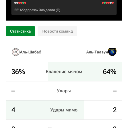
25‎’‎
Абдерразак Хамдалла
(П)
Статистика
Новости команд
Аль-Шабаб
Аль-Таавун
36%
64%
Владение мячом
–
–
Удары
4
2
Удары мимо