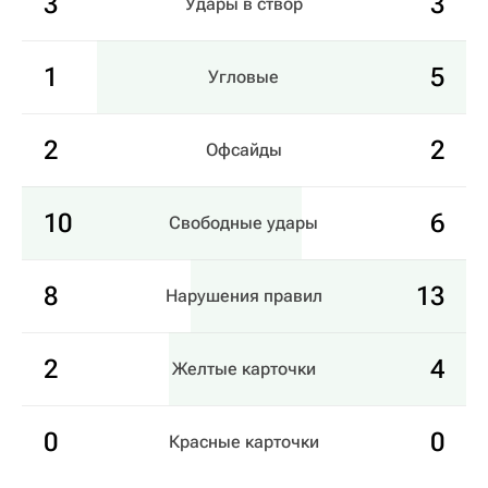
3
3
Удары в створ
1
5
Угловые
2
2
Офсайды
10
6
Свободные удары
8
13
Нарушения правил
2
4
Желтые карточки
0
0
Красные карточки