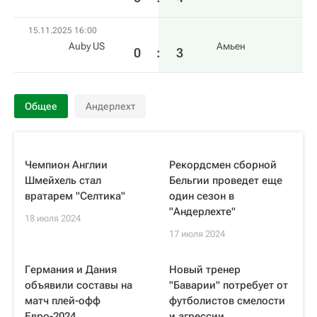
15.11.2025 16:00
Auby US
Амьен
0
:
3
Общее
Андерлехт
Чемпион Англии
Рекордсмен сборной
Шмейхель стал
Бельгии проведет еще
вратарем "Селтика"
один сезон в
"Андерлехте"
18 июля 2024
17 июля 2024
Германия и Дания
Новый тренер
объявили составы на
"Баварии" потребует от
матч плей-офф
футболистов смелости
Евро-2024
и агрессии