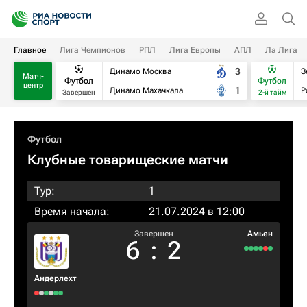
Главное
Лига Чемпионов
РПЛ
Лига Европы
АПЛ
Ла Лига
3
Динамо Москва
З
Матч-
Футбол
Футбол
центр
1
Динамо Махачкала
Р
Завершен
2-й тайм
Футбол
Клубные товарищеские матчи
Тур:
1
Время начала:
21.07.2024 в 12:00
Завершен
Амьен
6
:
2
Андерлехт