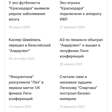
У экс-футболиста
Экс-игрока
"Краснодара" выявили
"Краснодара"
редкое заболевание
подключили к аппарату
мозга
ИВЛ
08 марта 2024
27 февраля 2024
Каспер Шмейхель
АЗ по пенальти обыграл
перешел в бельгийский
"Андерлехт" и вышел в
"Андерлехт"
полуфинал Лиги
конференций
05 сентября 2023
20 апреля 2023
"Фиорентина"
Считали геем и
разгромила "Лех" в
называли худшим.
первом матче 1/4
Легионер "Спартака"
финала Лиги
построил бизнес-
конференций
империю
14 апреля 2023
25 февраля 2023