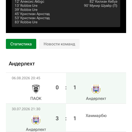
12‎’‎
Алексис Akbgc
82‎’‎
Килиан Кебуэ
13‎’‎
Robbie Ure
90‎’‎
Мунир Шуайр
(П)
39‎’‎
Robbie Ure
45‎’‎
Кристиан Арнстад
53‎’‎
Кристиан Арнстад
83‎’‎
Robbie Ure
Статистика
Новости команд
Андерлехт
06.08.2026 20:45
0
:
1
ПАОК
Андерлехт
30.07.2026 21:30
Хаммарбю
3
:
1
Андерлехт