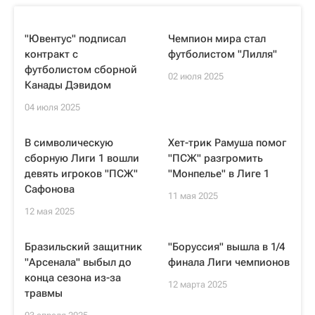
"Ювентус" подписал
Чемпион мира стал
контракт с
футболистом "Лилля"
футболистом сборной
02 июля 2025
Канады Дэвидом
04 июля 2025
В символическую
Хет-трик Рамуша помог
сборную Лиги 1 вошли
"ПСЖ" разгромить
девять игроков "ПСЖ"
"Монпелье" в Лиге 1
Сафонова
11 мая 2025
12 мая 2025
Бразильский защитник
"Боруссия" вышла в 1/4
"Арсенала" выбыл до
финала Лиги чемпионов
конца сезона из-за
12 марта 2025
травмы