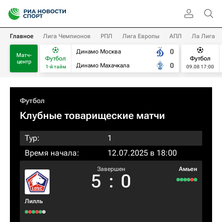
Главное
Лига Чемпионов
РПЛ
Лига Европы
АПЛ
Ла Лига
0
Динамо Москва
Матч-
Футбол
Футбол
центр
0
Динамо Махачкала
1-й тайм
09.08 17:00
Футбол
Клубные товарищеские матчи
Тур:
1
Время начала:
12.07.2025 в 18:00
Завершен
Амьен
5
:
0
Лилль