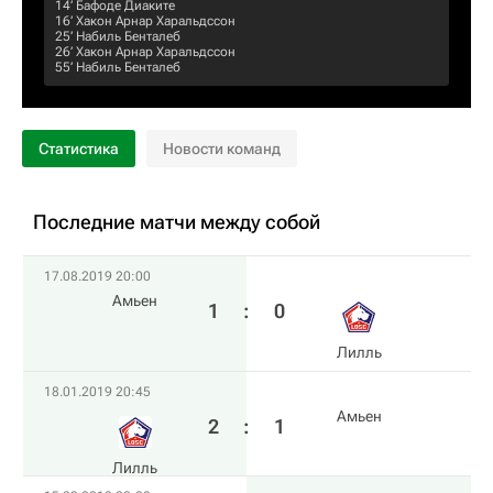
14‎’‎
Бафоде Диаките
16‎’‎
Хакон Арнар Харальдссон
25‎’‎
Набиль Бенталеб
26‎’‎
Хакон Арнар Харальдссон
55‎’‎
Набиль Бенталеб
Статистика
Новости команд
Последние матчи между собой
17.08.2019 20:00
Амьен
1
:
0
Лилль
18.01.2019 20:45
Амьен
2
:
1
Лилль