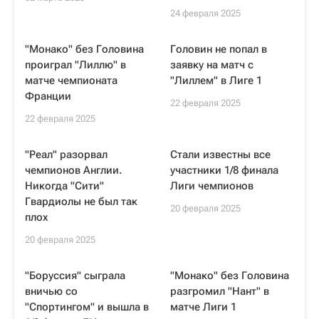
24 февраля 2025
"Монако" без Головина
Головин не попал в
проиграл "Лиллю" в
заявку на матч с
матче чемпионата
"Лиллем" в Лиге 1
Франции
22 февраля 2025
22 февраля 2025
"Реал" разорвал
Стали известны все
чемпионов Англии.
участники 1/8 финала
Никогда "Сити"
Лиги чемпионов
Гвардиолы не был так
20 февраля 2025
плох
20 февраля 2025
"Боруссия" сыграла
"Монако" без Головина
вничью со
разгромил "Нант" в
"Спортингом" и вышла в
матче Лиги 1