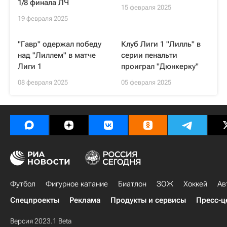
1/8 финала ЛЧ
15 февраля 2025
19 февраля 2025
"Гавр" одержал победу
Клуб Лиги 1 "Лилль" в
над "Лиллем" в матче
серии пенальти
Лиги 1
проиграл "Дюнкерку"
08 февраля 2025
05 февраля 2025
Футбол
Фигурное катание
Биатлон
ЗОЖ
Хоккей
Ав
Спецпроекты
Реклама
Продукты и сервисы
Пресс-ц
Версия 2023.1 Beta