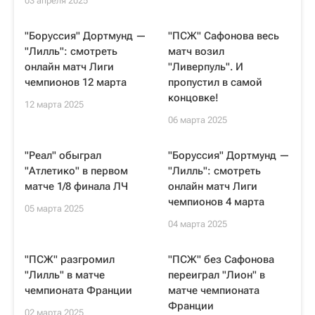
03 апреля 2025
"Боруссия" Дортмунд —
"ПСЖ" Сафонова весь
"Лилль": смотреть
матч возил
онлайн матч Лиги
"Ливерпуль". И
чемпионов 12 марта
пропустил в самой
концовке!
12 марта 2025
06 марта 2025
"Реал" обыграл
"Боруссия" Дортмунд —
"Атлетико" в первом
"Лилль": смотреть
матче 1/8 финала ЛЧ
онлайн матч Лиги
чемпионов 4 марта
05 марта 2025
04 марта 2025
"ПСЖ" разгромил
"ПСЖ" без Сафонова
"Лилль" в матче
переиграл "Лион" в
чемпионата Франции
матче чемпионата
Франции
02 марта 2025