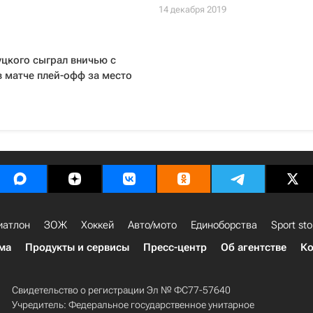
14 декабря 2019
уцкого сыграл вничью с
в матче плей-офф за место
иатлон
ЗОЖ
Хоккей
Авто/мото
Единоборства
Sport sto
ма
Продукты и сервисы
Пресс-центр
Об агентстве
Ко
Свидетельство о регистрации Эл № ФС77-57640
Учредитель: Федеральное государственное унитарное