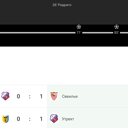
26‎’‎
Родриго
71‎’‎
85‎’‎
0
:
1
Севилья
0
:
1
Утрехт