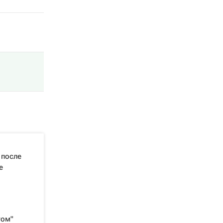
 после
е
том"