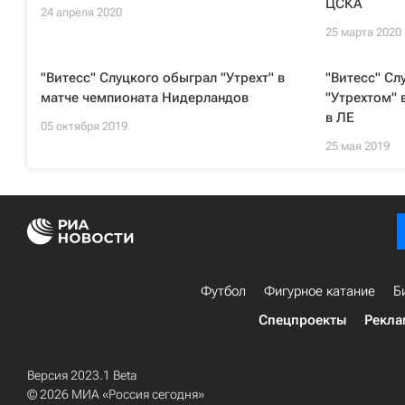
ЦСКА
24 апреля 2020
25 марта 2020
"Витесс" Слуцкого обыграл "Утрехт" в
"Витесс" Сл
матче чемпионата Нидерландов
"Утрехтом" 
в ЛЕ
05 октября 2019
25 мая 2019
Футбол
Фигурное катание
Б
Спецпроекты
Рекла
Версия 2023.1 Beta
© 2026 МИА «Россия сегодня»