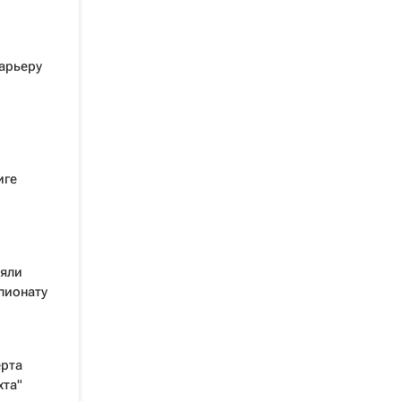
арьеру
иге
няли
пионату
рта
хта"