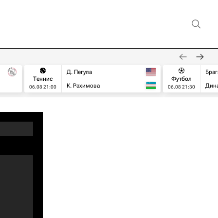
Д. Пегула
Браг
Теннис
Футбол
К. Рахимова
Дин
06.08 21:00
06.08 21:30