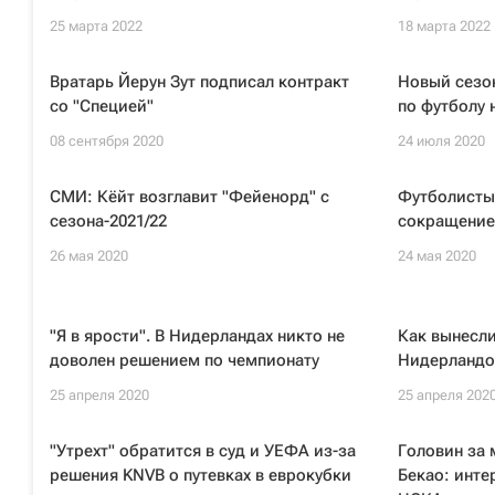
25 марта 2022
18 марта 2022
Вратарь Йерун Зут подписал контракт
Новый сезо
со "Специей"
по футболу 
08 сентября 2020
24 июля 2020
СМИ: Кёйт возглавит "Фейенорд" с
Футболисты 
сезона-2021/22
сокращение
26 мая 2020
24 мая 2020
"Я в ярости". В Нидерландах никто не
Как вынесли
доволен решением по чемпионату
Нидерландо
25 апреля 2020
25 апреля 202
"Утрехт" обратится в суд и УЕФА из-за
Головин за
решения KNVB о путевках в еврокубки
Бекао: инте