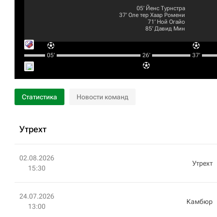
05‎’‎
Йенс Турнстра
37‎’‎
Оле тер Хаар Ромени
71‎’‎
Ной Огайо
85‎’‎
Давид Мин
05‎’‎
26‎’‎
37‎’‎
Статистика
Новости команд
Утрехт
02.08.2026
Утрехт
15:30
24.07.2026
Камбюр
13:00