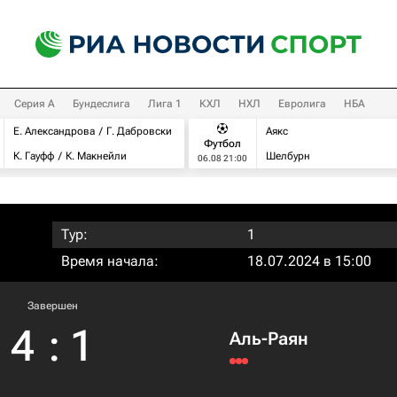
Серия А
Бундеслига
Лига 1
КХЛ
НХЛ
Евролига
НБА
Е. Александрова
Г. Дабровски
Аякс
Футбол
К. Гауфф
К. Макнейли
Шелбурн
06.08 21:00
Тур:
1
Время начала:
18.07.2024 в 15:00
Завершен
4
:
1
Аль-Раян