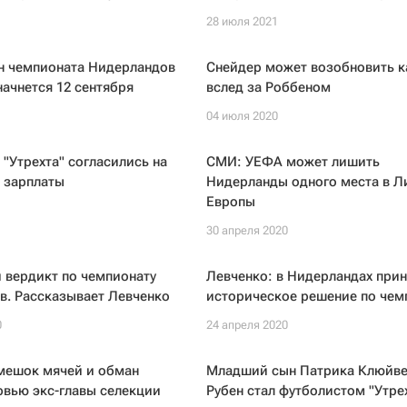
28 июля 2021
н чемпионата Нидерландов
Снейдер может возобновить к
начнется 12 сентября
вслед за Роббеном
04 июля 2020
"Утрехта" согласились на
СМИ: УЕФА может лишить
 зарплаты
Нидерланды одного места в Л
Европы
30 апреля 2020
 вердикт по чемпионату
Левченко: в Нидерландах при
в. Рассказывает Левченко
историческое решение по чем
0
24 апреля 2020
 мешок мячей и обман
Младший сын Патрика Клюйве
рвью экс-главы селекции
Рубен стал футболистом "Утре