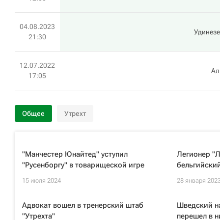
04.08.2023
Удинезе
21:30
12.07.2022
Ал
17:05
Общее
Утрехт
"Манчестер Юнайтед" уступил
Легионер "
"Русенборгу" в товарищеской игре
бельгийский
15 июля 2024
28 января 202
Адвокат вошел в тренерский штаб
Шведский н
"Утрехта"
перешел в н