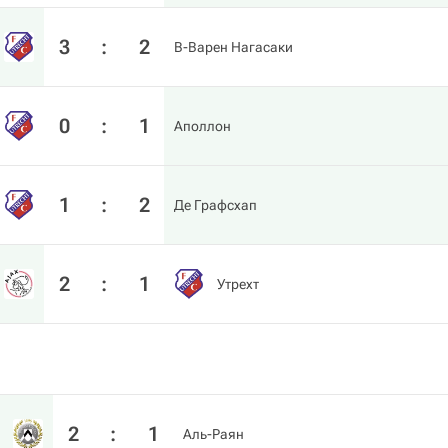
3
:
2
В-Варен Нагасаки
0
:
1
Аполлон
1
:
2
Де Графсхап
2
:
1
Утрехт
2
:
1
Аль-Раян