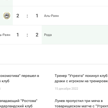
2
:
1
Аль-Раян
1
:
2
ь-Раян
Рода
Локомотива" перешел в
Тренер "Утрехта" покинул клуб
 клуб
драки с игроком на тренировк
3
15 декабря 2022
ападающий "Ростова"
Лунев пропустил три мяча в
идерландский клуб
товарищеском матче с "Утрех