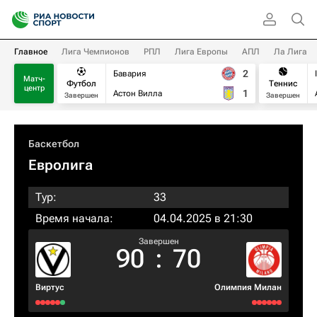
Главное
Лига Чемпионов
РПЛ
Лига Европы
АПЛ
Ла Лига
2
Бавария
Матч-
Футбол
Теннис
центр
1
Астон Вилла
Завершен
Завершен
Баскетбол
Евролига
Тур:
33
Время начала:
04.04.2025 в 21:30
Завершен
90
:
70
Виртус
Олимпия Милан