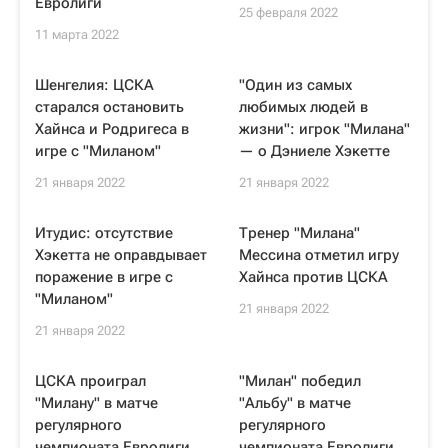
Евролиги
25 февраля 2022
11 марта 2022
Шенгелия: ЦСКА
"Один из самых
старался остановить
любимых людей в
Хайнса и Родригеса в
жизни": игрок "Милана"
игре с "Миланом"
— о Дэниеле Хэкетте
21 января 2022
21 января 2022
Итудис: отсутствие
Тренер "Милана"
Хэкетта не оправдывает
Мессина отметил игру
поражение в игре с
Хайнса против ЦСКА
"Миланом"
21 января 2022
21 января 2022
ЦСКА проиграл
"Милан" победил
"Милану" в матче
"Альбу" в матче
регулярного
регулярного
чемпионата Евролиги
чемпионата Евролиги