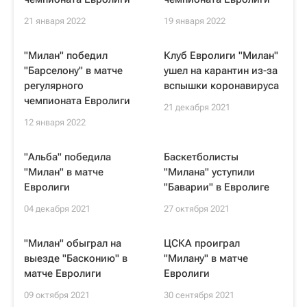
21 января 2022
19 января 2022
"Милан" победил
Клуб Евролиги "Милан"
"Барселону" в матче
ушел на карантин из-за
регулярного
вспышки коронавируса
чемпионата Евролиги
21 декабря 2021
12 января 2022
"Альба" победила
Баскетболисты
"Милан" в матче
"Милана" уступили
Евролиги
"Баварии" в Евролиге
04 декабря 2021
27 октября 2021
"Милан" обыграл на
ЦСКА проиграл
выезде "Басконию" в
"Милану" в матче
матче Евролиги
Евролиги
09 октября 2021
30 сентября 2021