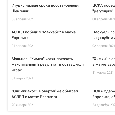
Итудис назвал сроки восстановления
ЦСКА побед
Шенгелии
"регулярку"
08 апреля 2021
08 апреля 202
АСВЕЛ победил "Маккаби" в матче
Паскуаль п
Евролиги
над клубом
04 апреля 2021
02 апреля 202
Мальцев: "Химки" хотят показать
"Химки" в 
максимальный результат в оставшихся
в матче Евр
играх
31 марта 2021
31 марта 2021
"Олимпиакос" в овертайме обыграл
ЦСКА одерж
АСВЕЛ в матче Евролиги
Евролиге, 
20 января 2021
23 декабря 20