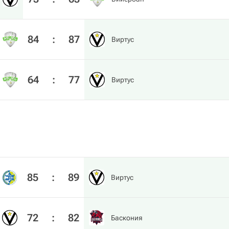
84
:
87
Виртус
64
:
77
Виртус
85
:
89
Виртус
72
:
82
Баскония