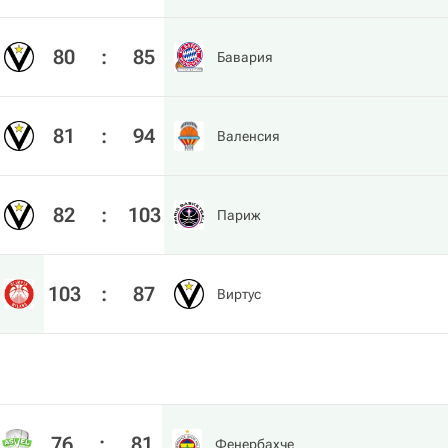
80
:
85
Бавария
81
:
94
Валенсия
82
:
103
Париж
103
:
87
Виртус
76
:
81
Фенербахче