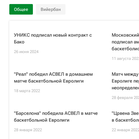
Общее
Вийербан
УНИКС подписал новый контракт с
Московский
Бако
подписал а
баскетболи
26 июня 2024
11 августа 202
"Реал" победил АСВЕЛ в домашнем
Матч между
матче баскетбольной Евролиги
Евролиге пе
неопределе
18 марта 2022
28 февраля 20
"Барселона" победила АСВЕЛ в матче
"Црвена Зве
баскетбольной Евролиги
в баскетбол
28 января 2022
22 января 202