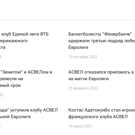
 клуб Единой лиги ВТБ
Баскетболисты "Фенербахче"
мериканского
одержали третью подряд побе
ста
Евролиге
3
19 октября 2022
 "Зенитом" и АСВЕЛом в
АСВЕЛ отказался приезжать в
ренесли на
на матчи Евролиги
нный срок
25 февраля 2022
22
зда" уступила клубу АСВЕЛ
Костас Адетокунбо стал игро
ьной Евролиге
французского клуба АСВЕЛ
2
16 июля 2021