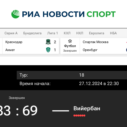
Серия А
Бундеслига
Лига 1
КХЛ
НХЛ
Евролига
НБА
2
Краснодар
Спартак Москва
Футбол
1
Ахмат
Оренбург
Завершен
Тур:
18
Время начала:
27.12.2024 в 22:30
Завершен
83
:
69
Вийербан