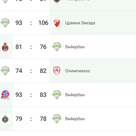
93
:
106
Црвена Звезда
81
:
76
Вийербан
74
:
82
Олимпиакос
93
:
83
Вийербан
79
:
78
Вийербан