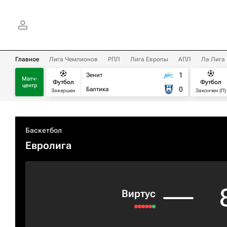
Главное
Лига Чемпионов
РПЛ
Лига Европы
АПЛ
Ла Лига
1
Зенит
Матч-
Футбол
Футбол
центр
0
Балтика
Завершен
Закончен (П)
Баскетбол
Евролига
Виртус