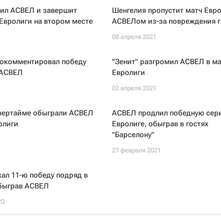
ил АСВЕЛ и завершит
Шенгелия пропустит матч Евро
 Евролиги на втором месте
АСВЕЛом из-за повреждения г
1
08 апреля 2021
рокомментировал победу
"Зенит" разгромил АСВЕЛ в ма
 АСВЕЛ
Евролиги
1
02 апреля 2021
овертайме обыграли АСВЕЛ
АСВЕЛ продлил победную сер
олиги
Евролиге, обыграв в гостях
"Барселону"
27 февраля 2021
ал 11-ю победу подряд в
обыграв АСВЕЛ
20