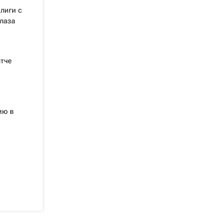
лиги с
лаза
тче
ию в