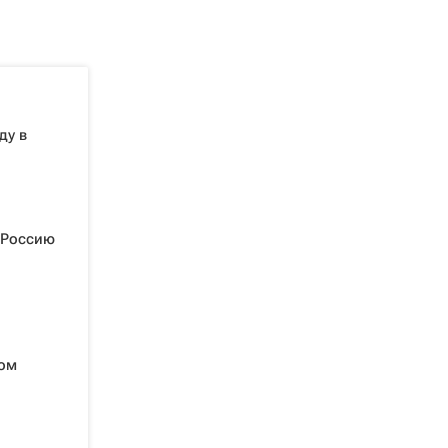
ду в
 Россию
ком