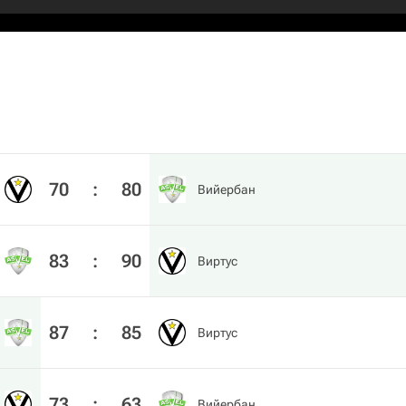
70
:
80
Вийербан
83
:
90
Виртус
87
:
85
Виртус
73
:
63
Вийербан