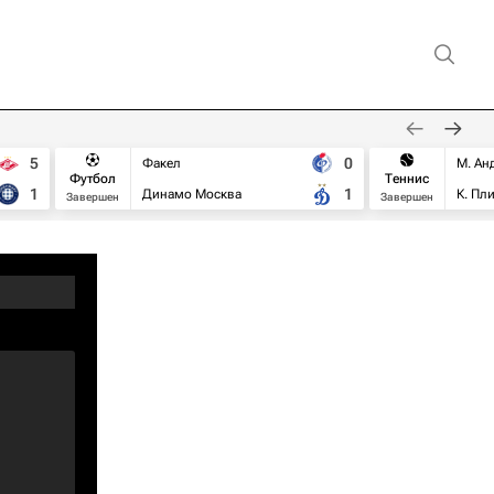
5
0
Факел
М. Ан
Футбол
Теннис
1
1
Динамо Москва
К. Пл
Завершен
Завершен