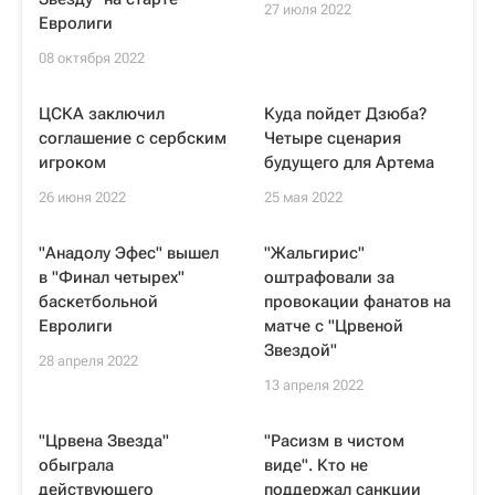
27 июля 2022
Евролиги
08 октября 2022
ЦСКА заключил
Куда пойдет Дзюба?
соглашение с сербским
Четыре сценария
игроком
будущего для Артема
26 июня 2022
25 мая 2022
"Анадолу Эфес" вышел
"Жальгирис"
в "Финал четырех"
оштрафовали за
баскетбольной
провокации фанатов на
Евролиги
матче с "Црвеной
Звездой"
28 апреля 2022
13 апреля 2022
"Црвена Звезда"
"Расизм в чистом
обыграла
виде". Кто не
действующего
поддержал санкции