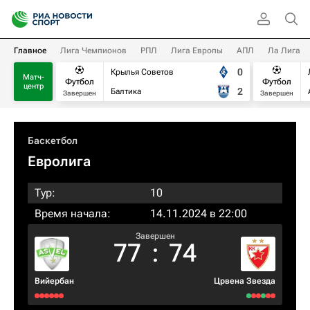
Главное
Лига Чемпионов
РПЛ
Лига Европы
АПЛ
Ла Лига
0
Крылья Советов
Матч-
Футбол
Футбол
центр
2
Балтика
Завершен
Завершен
Баскетбол
Евролига
Тур:
10
Время начала:
14.11.2024 в 22:00
Завершен
77
:
74
Вийербан
Црвена Звезда