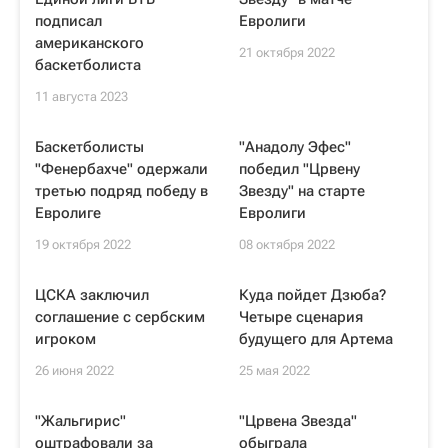
подписал
Евролиги
американского
21 октября 2022
баскетболиста
11 августа 2023
Баскетболисты
"Анадолу Эфес"
"Фенербахче" одержали
победил "Црвену
третью подряд победу в
Звезду" на старте
Евролиге
Евролиги
19 октября 2022
08 октября 2022
ЦСКА заключил
Куда пойдет Дзюба?
соглашение с сербским
Четыре сценария
игроком
будущего для Артема
26 июня 2022
25 мая 2022
"Жальгирис"
"Црвена Звезда"
оштрафовали за
обыграла