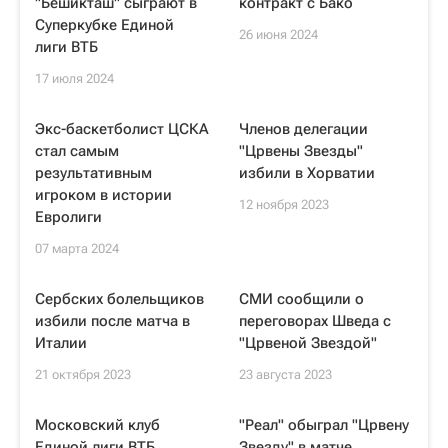
"Бешикташ" сыграют в
контракт с Бако
Суперкубке Единой
26 июня 2024
лиги ВТБ
17 июля 2024
Экс-баскетболист ЦСКА
Членов делегации
стал самым
"Црвены Звезды"
результативным
избили в Хорватии
игроком в истории
12 ноября 2023
Евролиги
07 марта 2024
Сербских болельщиков
СМИ сообщили о
избили после матча в
переговорах Шведа с
Италии
"Црвеной Звездой"
21 октября 2023
23 августа 2023
Московский клуб
"Реал" обыграл "Црвену
Единой лиги ВТБ
Звезду" в матче