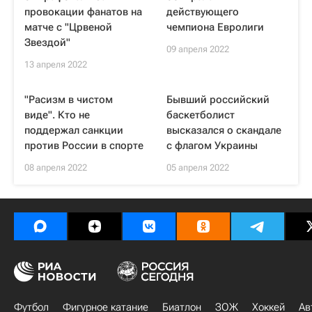
провокации фанатов на
действующего
матче с "Црвеной
чемпиона Евролиги
Звездой"
09 апреля 2022
13 апреля 2022
"Расизм в чистом
Бывший российский
виде". Кто не
баскетболист
поддержал санкции
высказался о скандале
против России в спорте
с флагом Украины
08 апреля 2022
05 апреля 2022
Футбол
Фигурное катание
Биатлон
ЗОЖ
Хоккей
Ав