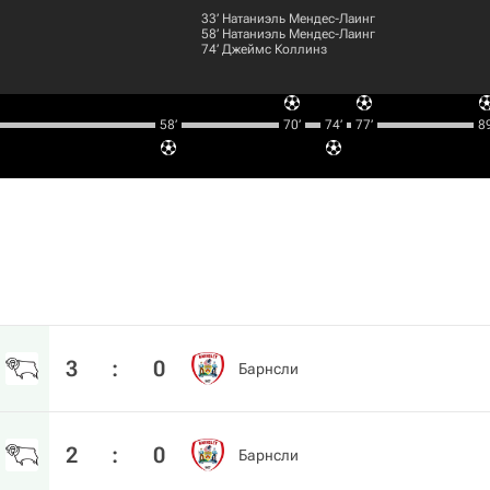
33‎’‎
Натаниэль Мендес-Лаинг
58‎’‎
Натаниэль Мендес-Лаинг
74‎’‎
Джеймс Коллинз
58‎’‎
70‎’‎
74‎’‎
77‎’‎
89‎
3
:
0
Барнсли
2
:
0
Барнсли