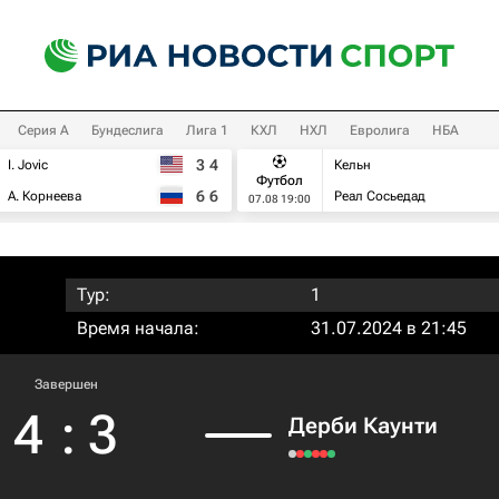
Серия А
Бундеслига
Лига 1
КХЛ
НХЛ
Евролига
НБА
3
4
I. Jovic
Кельн
Футбол
6
6
А. Корнеева
Реал Сосьедад
07.08 19:00
Тур:
1
Время начала:
31.07.2024 в 21:45
Завершен
4
:
3
Дерби Каунти