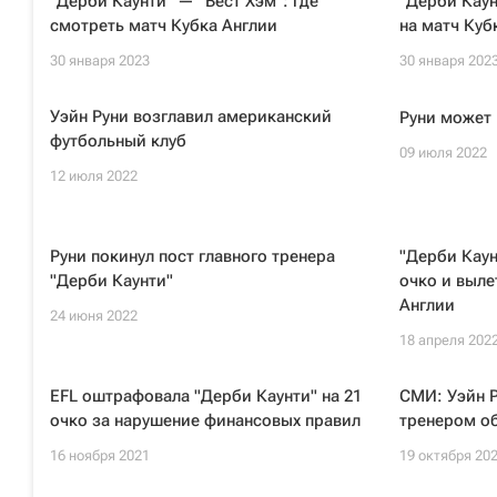
"Дерби Каунти" — "Вест Хэм": где
"Дерби Каун
смотреть матч Кубка Англии
на матч Куб
30 января 2023
30 января 202
Уэйн Руни возглавил американский
Руни может 
футбольный клуб
09 июля 2022
12 июля 2022
Руни покинул пост главного тренера
"Дерби Каун
"Дерби Каунти"
очко и выле
Англии
24 июня 2022
18 апреля 202
EFL оштрафовала "Дерби Каунти" на 21
СМИ: Уэйн Р
очко за нарушение финансовых правил
тренером о
16 ноября 2021
19 октября 20