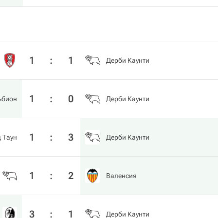
1
:
1
Дерби Каунти
1
:
0
ьбион
Дерби Каунти
1
:
3
 Таун
Дерби Каунти
1
:
2
Валенсия
3
:
1
Дерби Каунти