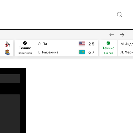
2
5
Э. Ли
М. Анд
Теннис
Теннис
6
7
Е. Рыбакина
Л. Фер
Завершен
1-й сет