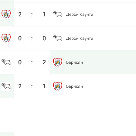
2
:
1
Дерби Каунти
0
:
0
Дерби Каунти
0
:
2
Барнсли
2
:
1
Барнсли