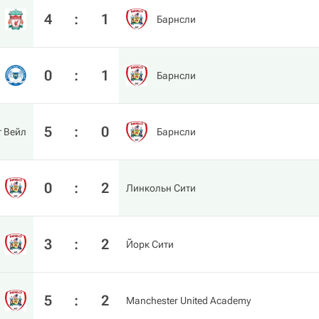
4
:
1
Барнсли
0
:
1
Барнсли
5
:
0
 Вейл
Барнсли
0
:
2
Линкольн Сити
3
:
2
Йорк Сити
5
:
2
Manchester United Academy