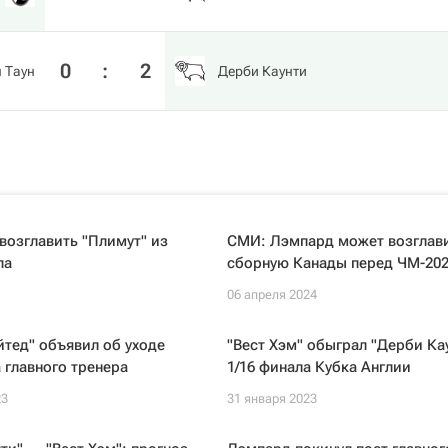
0
:
2
 Таун
Дерби Каунти
возглавить "Плимут" из
СМИ: Лэмпард может возглав
па
сборную Канады перед ЧМ-20
06 апреля 2024
тед" объявил об уходе
"Вест Хэм" обыграл "Дерби Кау
а главного тренера
1/16 финала Кубка Англии
23
31 января 2023