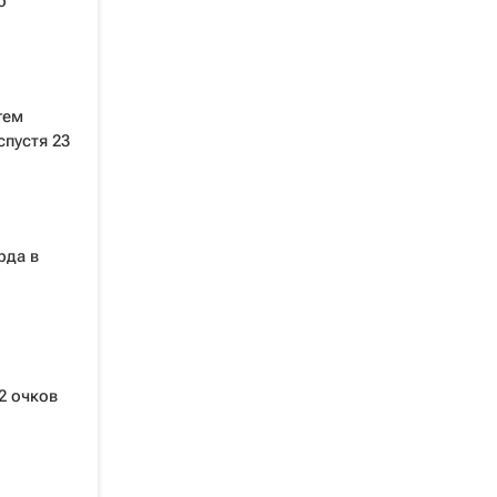
о
гем
пустя 23
рда в
2 очков