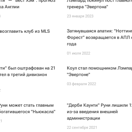
ти" — "Вест Хэм": прогноз
Лэмпард покинул пост главног
ка Англии
тренера "Эвертона"
3
23 января 2023
Затянувшаяся апатия: "Ноттин
возглавить клуб из MLS
Форест" возвращается в АПЛ с
года
01 июля 2022
ти" был оштрафован на 21
Коул стал помощником Лэмпа
тел в третий дивизион
"Эвертоне"
03 февраля 2022
2
уни может стать главным
"Дерби Каунти" Руни лишили 1
богатившегося "Ньюкасла"
из-за введения внешней
администрации
21
22 сентября 2021