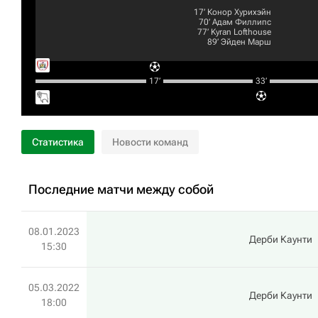
17‎’‎
Конор Хурихэйн
70‎’‎
Адам Филлипс
77‎’‎
Kyran Lofthouse
89‎’‎
Эйден Марш
17‎’‎
33‎’‎
Статистика
Новости команд
Последние матчи между собой
08.01.2023
Дерби Каунти
15:30
05.03.2022
Дерби Каунти
18:00