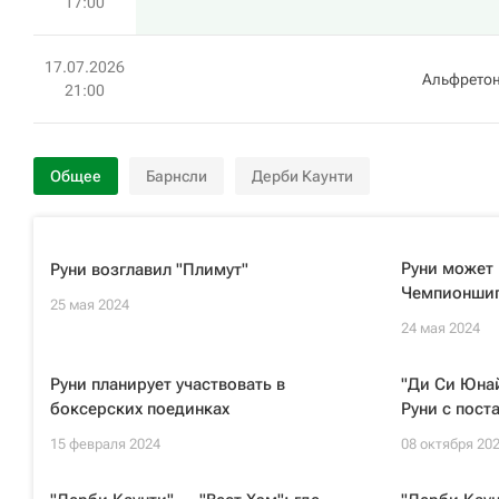
17:00
17.07.2026
Альфретон
21:00
Общее
Барнсли
Дерби Каунти
Руни может 
Руни возглавил "Плимут"
Чемпионши
25 мая 2024
24 мая 2024
Руни планирует участвовать в
"Ди Си Юнай
боксерских поединках
Руни с пост
15 февраля 2024
08 октября 20