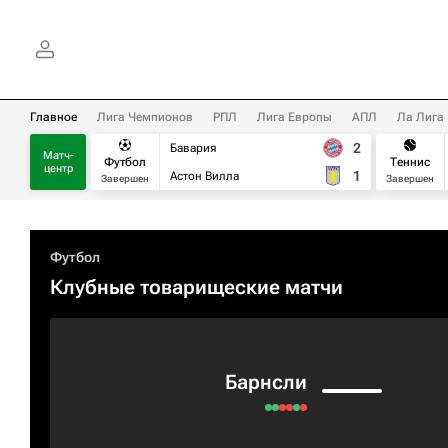
Главное
Лига Чемпионов
РПЛ
Лига Европы
АПЛ
Ла Лига
2
Бавария
Матч-
Футбол
Теннис
центр
1
Астон Вилла
Завершен
Завершен
Футбол
Клубные товарищеские матчи
Барнсли