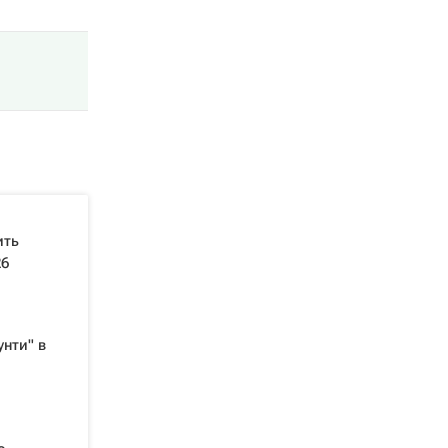
ить
26
нти" в