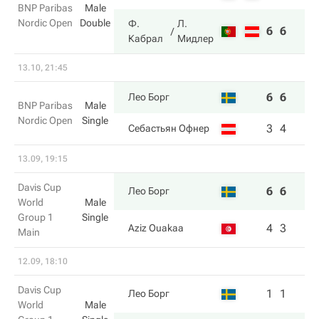
BNP Paribas
Male
Nordic Open
Double
Ф.
Л.
6
6
Кабрал
Мидлер
13.10, 21:45
6
6
Лео Борг
BNP Paribas
Male
Nordic Open
Single
3
4
Себастьян Офнер
13.09, 19:15
Davis Cup
6
6
Лео Борг
World
Male
Group 1
Single
4
3
Aziz Ouakaa
Main
12.09, 18:10
Davis Cup
1
1
Лео Борг
World
Male