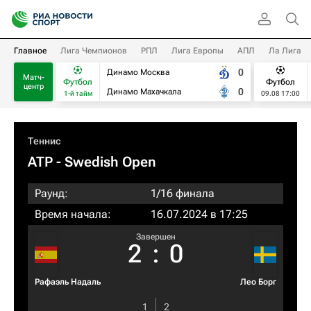
Главное
Лига Чемпионов
РПЛ
Лига Европы
АПЛ
Ла Лига
0
Динамо Москва
Матч-
Футбол
Футбол
центр
0
Динамо Махачкала
1-й тайм
09.08 17:00
Теннис
ATP
- Swedish Open
Раунд:
1/16 финала
Время начала:
16.07.2024 в 17:25
Завершен
2
:
0
Рафаэль Надаль
Лео Борг
1
2