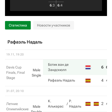
6
:
3
6
:
4
Статистика
Новости участников
Рафаэль Надаль
19.11, 19:20
Ботик ван де
6
6
Davis Cup
Зандсхюлп
Male
Finals, Final
Single
Stage
4
4
Рафаэль Надаль
31.07, 20:10
К.
Р.
2
4
Летние
Алькарас
Надаль
Male
Олимпийские
Double