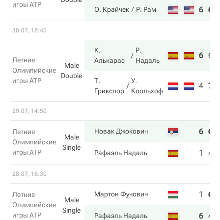
игры ATP
6
6
О. Крайчек
Р. Рам
30.07, 18:40
К.
Р.
6
6
Летние
Алькарас
Надаль
Male
Олимпийские
Double
игры ATP
Т.
У.
4
7
Грикспор
Коольхоф
29.07, 14:50
6
6
Новак Джокович
Летние
Male
Олимпийские
Single
игры ATP
1
4
Рафаэль Надаль
28.07, 16:30
1
6
Мартон Фучович
Летние
Male
Олимпийские
Single
игры ATP
6
4
Рафаэль Надаль