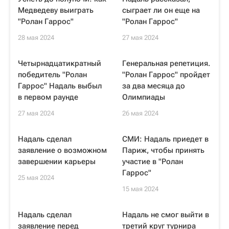
Медведеву выиграть
сыграет ли он еще на
"Ролан Гаррос"
"Ролан Гаррос"
28 мая 2024
27 мая 2024
Четырнадцатикратный
Генеральная репетиция.
победитель "Ролан
"Ролан Гаррос" пройдет
Гаррос" Надаль выбыл
за два месяца до
в первом раунде
Олимпиады
27 мая 2024
26 мая 2024
Надаль сделал
СМИ: Надаль приедет в
заявление о возможном
Париж, чтобы принять
завершении карьеры
участие в "Ролан
Гаррос"
25 мая 2024
15 мая 2024
Надаль сделал
Надаль не смог выйти в
заявление перед
третий круг турнира