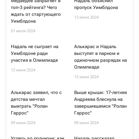
Медведев запрыгнет в
Надаль объяснил
топ-3 рейтинга? Чего
пропуск Уимблдона
ждать от стартующего
13 июня 2024
Уимблдона
01 июля 2024
Надаль не сыграет на
Алькарас и Надаль
Уимблдоне ради
выступят в парном и
участия в Олимпиаде
одиночном разрядах на
Олимпиаде
12 июня 2024
12 июня 2024
Алькарас заявил, что с
Выше крыши: 17-летняя
детства мечтал
Андреева блеснула на
выиграть "Ролан
завершившемся "Ролан
Гаррос"
Гаррос"
09 июня 2024
09 июня 2024
Успеть до полуночи: как
Надаль рассказал,