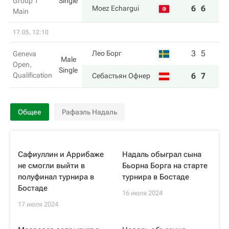
Group 1
Single
6
6
Moez Echargui
Main
17.05, 12:10
3
5
Лео Борг
Geneva
Male
Open,
Single
Qualification
6
7
Себастьян Офнер
Общее
Рафаэль Надаль
Сафиуллин и Аррибаже
Надаль обыграл сына
не смогли выйти в
Бьорна Борга на старте
полуфинал турнира в
турнира в Бостаде
Бостаде
16 июля 2024
17 июля 2024