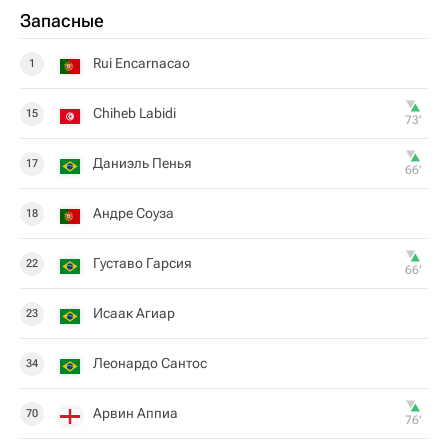
Запасные
Rui Encarnacao
1
Chiheb Labidi
15
73‎’‎
Даниэль Пенья
17
66‎’‎
Андре Соуза
18
Густаво Гарсия
22
66‎’‎
Исаак Агиар
23
Леонардо Сантос
34
Арвин Аппиа
70
76‎’‎