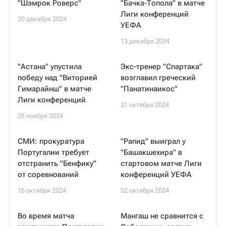
"Шэмрок Роверс"
"Бачка-Топола" в матче
Лиги конференций
20 декабря 2024
УЕФА
13 декабря 2024
"Астана" упустила
Экс-тренер "Спартака"
победу над "Виторией
возглавил греческий
Гимарайнш" в матче
"Панатинаикос"
Лиги конференций
31 октября 2024
28 ноября 2024
СМИ: прокуратура
"Рапид" выиграл у
Португалии требует
"Башакшехира" в
отстранить "Бенфику"
стартовом матче Лиги
от соревнований
конференций УЕФА
15 октября 2024
02 октября 2024
Во время матча
Мангаш не сравнится с