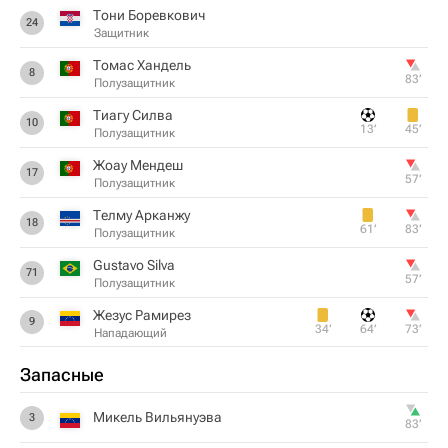
Тони Боревкович
24
Защитник
Томас Хандель
8
83‎’‎
Полузащитник
Тиагу Силва
10
13‎’‎
45‎’‎
Полузащитник
Жоау Мендеш
17
57‎’‎
Полузащитник
Телму Арканжу
18
61‎’‎
83‎’‎
Полузащитник
Gustavo Silva
71
57‎’‎
Полузащитник
Жезус Рамирез
9
34‎’‎
64‎’‎
73‎’‎
Нападающий
Запасные
Микель Вильянуэва
3
83‎’‎