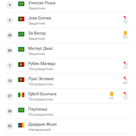
Улиссес Роша
4
Защитник
Jose Gomes
5
76‎’‎
Защитник
Зе Витор
38
59‎’‎
Защитник
Матеус Диас
88
Защитник
Рубен Мачедо
7
72‎’‎
Полузащитник
Луис Эстевес
10
66‎’‎
Полузащитник
Djibril Soumare
27
45‎’‎
73‎’‎
Полузащитник
Паулиньо
98
Полузащитник
Дидерик Жоэл
95
Нападающий