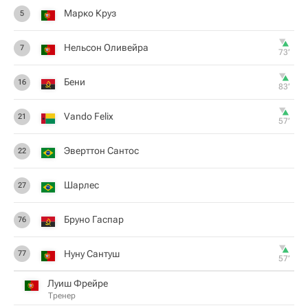
Марко Круз
5
Нельсон Оливейра
7
73‎’‎
Бени
16
83‎’‎
Vando Felix
21
57‎’‎
Эверттон Сантос
22
Шарлес
27
Бруно Гаспар
76
Нуну Сантуш
77
57‎’‎
Луиш Фрейре
Тренер