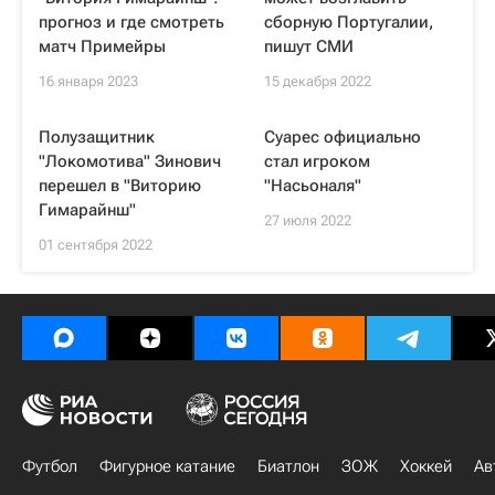
прогноз и где смотреть
сборную Португалии,
матч Примейры
пишут СМИ
16 января 2023
15 декабря 2022
Полузащитник
Суарес официально
"Локомотива" Зинович
стал игроком
перешел в "Виторию
"Насьоналя"
Гимарайнш"
27 июля 2022
01 сентября 2022
Футбол
Фигурное катание
Биатлон
ЗОЖ
Хоккей
Ав