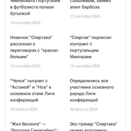
чемпионата Португалии
Соболевым, заявил
в футболиста попали
агент Барбоза
бутылкой
12 сентября 2024
16 сентября 2024
Новичок "Спартака"
"Спартак" подписал
рассказал о
контракт с
переговорах с "красно-
португальцем
белыми"
Мангашем
10 сентября 2024
10 сентября 2024
"Челси" сыграет с
Определились все
"Астаной" и "Ноа" в
участники основного
основном этапе Лиги
раунда Лиги
конференций
конференций
30 августа 2024
30 августа 2024
"Жил Висенте" —
Экс-тренер "Спартака"
"Витория Гимарайнш":
может возглавить