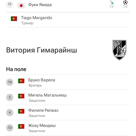
Фуки Ямада
71
72‎’‎
74‎’‎
Tiago Margarido
Тренер
Витория Гимарайнш
На поле
Бруно Варела
14
Вратарь
Мигель Магальяеш
2
Защитник
Филипе Релвас
4
Защитник
Жоау Мендеш
13
Защитник