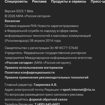
Спецпроекты
Реклама
Продукты и сервисы
Пресс-ц
Версия 2023.1 Beta
© 2026 МИА «Россия сегодня»
Вакансии
Сетевое издание РИА Новости зарегистрировано
в Федеральной службе по надзору в сфере связи,
информационных технологий и массовых коммуникаций
(Роскомнадзор) 08 апреля 2014 года.
Свидетельство о регистрации Эл № ФС77-57640
Учредитель: Федеральное государственное унитарное
предприятие Международное информационное агентство
«Россия сегодня»
(МИА «Россия сегодня»).
Правила использования материалов
Политика конфиденциальности
Правила применения рекомендательных технологий
Главный редактор:
Гаврилова А.В.
Адрес электронной почты Редакции:
r-sport.internet@ria.ru
По вопросам размещения пресс-релизов и рекламы
воспользуйтесь
формой обратной связи
Телефон Редакции:
7 (495) 645-6601