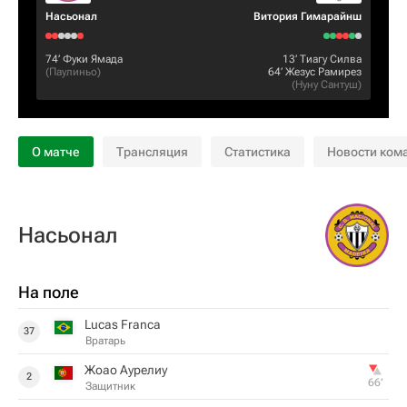
Насьонал
Витория Гимарайнш
74‎’‎
Фуки Ямада
13‎’‎
Тиагу Силва
(
Паулиньо
)
64‎’‎
Жезус Рамирез
(
Нуну Сантуш
)
О матче
Трансляция
Статистика
Новости ком
Насьонал
На поле
Lucas Franca
37
Вратарь
Жоао Аурелиу
2
66‎’‎
Защитник