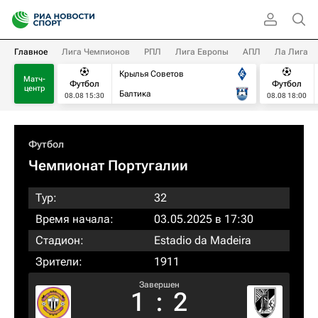
Главное
Лига Чемпионов
РПЛ
Лига Европы
АПЛ
Ла Лига
Крылья Советов
Матч-
Футбол
Футбол
центр
Балтика
08.08 15:30
08.08 18:00
Футбол
Чемпионат Португалии
Тур:
32
Время начала:
03.05.2025 в 17:30
Стадион:
Estadio da Madeira
Зрители:
1911
Завершен
1
:
2