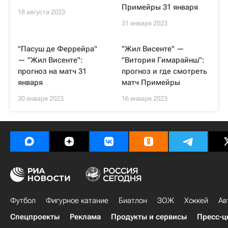
Примейры 31 января
18 августа 2023
31 января 2023
"Пасуш де Феррейра"
"Жил Висенте" —
— "Жил Висенте":
"Витория Гимарайнш":
прогноз на матч 31
прогноз и где смотреть
января
матч Примейры
30 января 2023
16 января 2023
Футбол
Фигурное катание
Биатлон
ЗОЖ
Хоккей
Ав
Спецпроекты
Реклама
Продукты и сервисы
Пресс-ц