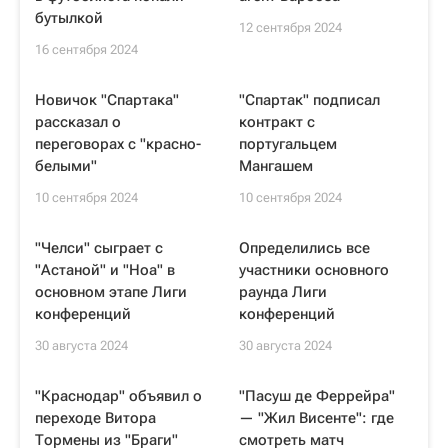
бутылкой
12 сентября 2024
16 сентября 2024
Новичок "Спартака"
"Спартак" подписал
рассказал о
контракт с
переговорах с "красно-
португальцем
белыми"
Мангашем
10 сентября 2024
10 сентября 2024
"Челси" сыграет с
Определились все
"Астаной" и "Ноа" в
участники основного
основном этапе Лиги
раунда Лиги
конференций
конференций
30 августа 2024
30 августа 2024
"Краснодар" объявил о
"Пасуш де Феррейра"
переходе Витора
— "Жил Висенте": где
Тормены из "Браги"
смотреть матч