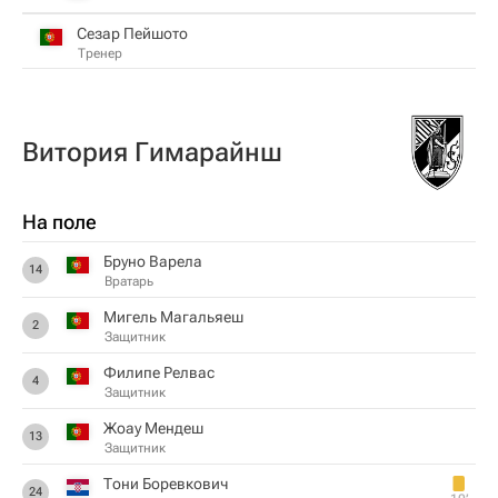
Сезар Пейшото
Тренер
Витория Гимарайнш
На поле
Бруно Варела
14
Вратарь
Мигель Магальяеш
2
Защитник
Филипе Релвас
4
Защитник
Жоау Мендеш
13
Защитник
Тони Боревкович
24