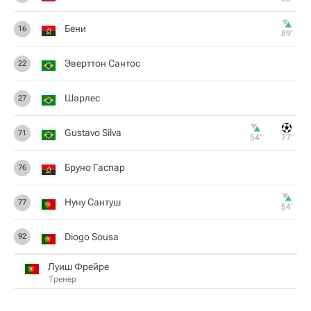
Бени
16
89‎’‎
Эверттон Сантос
22
Шарлес
27
Gustavo Silva
71
54‎’‎
77‎’‎
Бруно Гаспар
76
Нуну Сантуш
77
54‎’‎
Diogo Sousa
92
Луиш Фрейре
Тренер