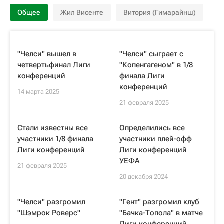
Общее
Жил Висенте
Витория (Гимарайнш)
"Челси" вышел в
"Челси" сыграет с
четвертьфинал Лиги
"Копенгагеном" в 1/8
конференций
финала Лиги
конференций
14 марта 2025
21 февраля 2025
Стали известны все
Определились все
участники 1/8 финала
участники плей-офф
Лиги конференций
Лиги конференций
УЕФА
21 февраля 2025
20 декабря 2024
"Челси" разгромил
"Гент" разгромил клуб
"Шэмрок Роверс"
"Бачка-Топола" в матче