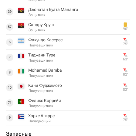
Джонатан Буата Мананга
39
Защитник
Сандру Круш
57
90‎’‎
Защитник
Факундо Касерес
5
75‎’‎
Полузащитник
Тиджани Туре
7
63‎’‎
Полузащитник
Mohamed Bamba
8
82‎’‎
Полузащитник
Каня Фуджимото
10
82‎’‎
Полузащитник
Феликс Коррейя
71
Полузащитник
Хорхе Агирре
9
75‎’‎
Нападающий
Запасные