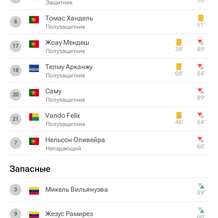
10‎’‎
Защитник
Томас Хандель
8
61‎’‎
Полузащитник
Жоау Мендеш
17
39‎’‎
89‎’‎
Полузащитник
Телму Арканжу
18
08‎’‎
54‎’‎
Полузащитник
Саму
20
89‎’‎
Полузащитник
Vando Felix
21
46‎’‎
54‎’‎
Полузащитник
Нельсон Оливейра
7
60‎’‎
Нападающий
Запасные
Микель Вильянуэва
3
89‎’‎
Жезус Рамирез
9
60‎’‎