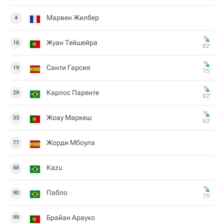
Марвен Жилбер
4
Жуан Тейшейра
18
82‎’‎
Санти Гарсия
19
75‎’‎
Карлос Паренте
29
82‎’‎
Жоау Маркеш
33
63‎’‎
Жорди Мбоула
77
Kazu
88
Пабло
90
75‎’‎
Брайан Араухо
99