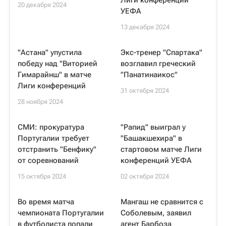
Лиги конференций
20 декабря 2024
УЕФА
13 декабря 2024
"Астана" упустила
Экс-тренер "Спартака"
победу над "Виторией
возглавил греческий
Гимарайнш" в матче
"Панатинаикос"
Лиги конференций
31 октября 2024
28 ноября 2024
СМИ: прокуратура
"Рапид" выиграл у
Португалии требует
"Башакшехира" в
отстранить "Бенфику"
стартовом матче Лиги
от соревнований
конференций УЕФА
15 октября 2024
02 октября 2024
Во время матча
Мангаш не сравнится с
чемпионата Португалии
Соболевым, заявил
в футболиста попали
агент Барбоза