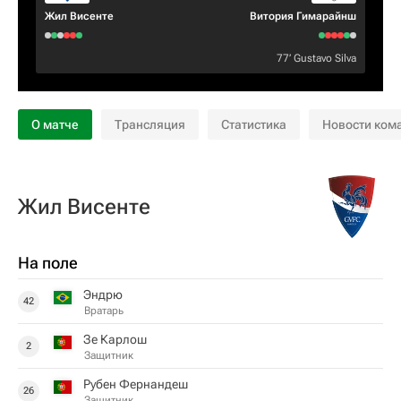
Жил Висенте
Витория Гимарайнш
77‎’‎
Gustavo Silva
О матче
Трансляция
Статистика
Новости ком
Жил Висенте
На поле
Эндрю
42
Вратарь
Зе Карлош
2
Защитник
Рубен Фернандеш
26
Защитник