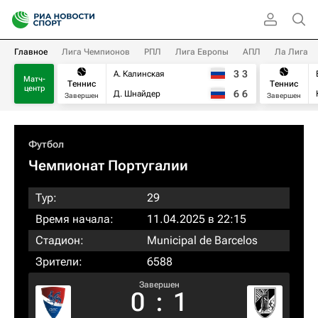
Главное
Лига Чемпионов
РПЛ
Лига Европы
АПЛ
Ла Лига
3
3
А. Калинская
Матч-
Теннис
Теннис
центр
6
6
Д. Шнайдер
Завершен
Завершен
Футбол
Чемпионат Португалии
Тур:
29
Время начала:
11.04.2025 в 22:15
Стадион:
Municipal de Barcelos
Зрители:
6588
Завершен
0
:
1