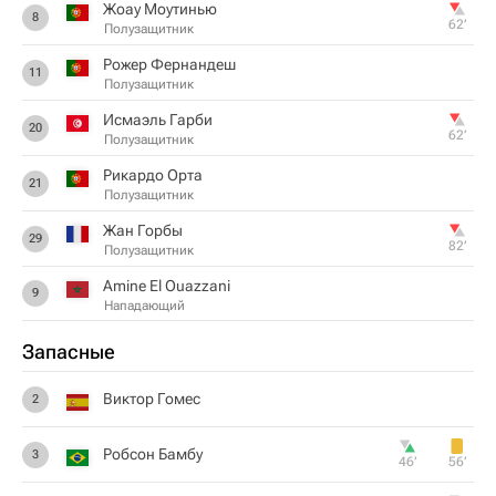
Жоау Моутинью
8
62‎’‎
Полузащитник
Рожер Фернандеш
11
Полузащитник
Исмаэль Гарби
20
62‎’‎
Полузащитник
Рикардо Орта
21
Полузащитник
Жан Горбы
29
82‎’‎
Полузащитник
Amine El Ouazzani
9
Нападающий
Запасные
Виктор Гомес
2
Робсон Бамбу
3
46‎’‎
56‎’‎