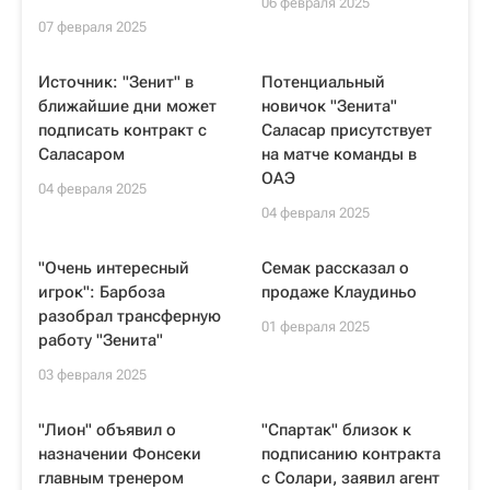
06 февраля 2025
07 февраля 2025
Источник: "Зенит" в
Потенциальный
ближайшие дни может
новичок "Зенита"
подписать контракт с
Саласар присутствует
Саласаром
на матче команды в
ОАЭ
04 февраля 2025
04 февраля 2025
"Очень интересный
Семак рассказал о
игрок": Барбоза
продаже Клаудиньо
разобрал трансферную
01 февраля 2025
работу "Зенита"
03 февраля 2025
"Лион" объявил о
"Спартак" близок к
назначении Фонсеки
подписанию контракта
главным тренером
с Солари, заявил агент