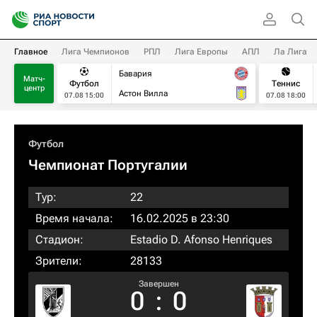
Главное
Лига Чемпионов
РПЛ
Лига Европы
АПЛ
Ла Лига
Бавария
Матч-
Футбол
Теннис
центр
Астон Вилла
07.08 15:00
07.08 18:00
Футбол
Чемпионат Португалии
Тур:
22
Время начала:
16.02.2025 в 23:30
Стадион:
Estadio D. Afonso Henriques
Зрители:
28133
Завершен
0
:
0