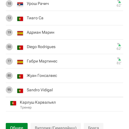
Урош Рачич
10
62‎’‎
Тиаго Са
12
Адриан Марин
19
Diego Rodrigues
50
62‎’‎
Габри Мартинес
77
82‎’‎
Жуан Гонсалвес
80
Sandro Vidigal
95
Карлуш Карвальял
Тренер
Общее
Витория (Гимарайнш)
Брага