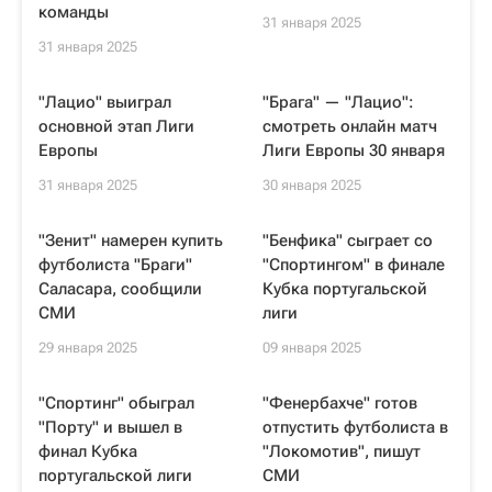
команды
31 января 2025
31 января 2025
"Лацио" выиграл
"Брага" — "Лацио":
основной этап Лиги
смотреть онлайн матч
Европы
Лиги Европы 30 января
31 января 2025
30 января 2025
"Зенит" намерен купить
"Бенфика" сыграет со
футболиста "Браги"
"Спортингом" в финале
Саласара, сообщили
Кубка португальской
СМИ
лиги
29 января 2025
09 января 2025
"Спортинг" обыграл
"Фенербахче" готов
"Порту" и вышел в
отпустить футболиста в
финал Кубка
"Локомотив", пишут
португальской лиги
СМИ