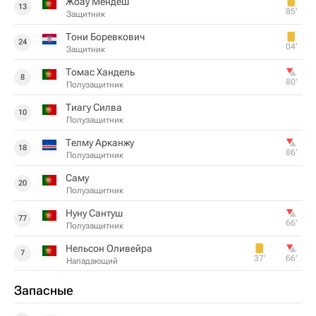
Жоау Мендеш
13
85‎’‎
Защитник
Тони Боревкович
24
04‎’‎
Защитник
Томас Хандель
8
80‎’‎
Полузащитник
Тиагу Силва
10
Полузащитник
Телму Арканжу
18
86‎’‎
Полузащитник
Саму
20
Полузащитник
Нуну Сантуш
77
66‎’‎
Полузащитник
Нельсон Оливейра
7
37‎’‎
66‎’‎
Нападающий
Запасные