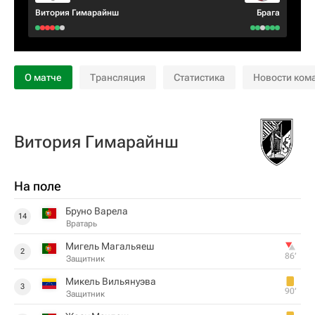
Витория Гимарайнш
Брага
О матче
Трансляция
Статистика
Новости ком
Витория Гимарайнш
На поле
Бруно Варела
14
Вратарь
Мигель Магальяеш
2
86‎’‎
Защитник
Микель Вильянуэва
3
90‎’‎
Защитник