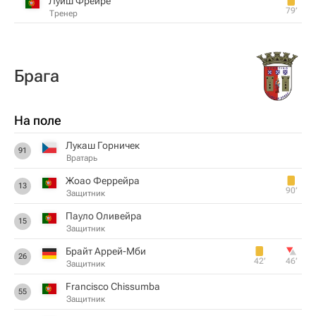
Луиш Фрейре
79‎’‎
Тренер
Брага
На поле
Лукаш Горничек
91
Вратарь
Жоао Феррейра
13
90‎’‎
Защитник
Пауло Оливейра
15
Защитник
Брайт Аррей-Мби
26
42‎’‎
46‎’‎
Защитник
Francisco Chissumba
55
Защитник