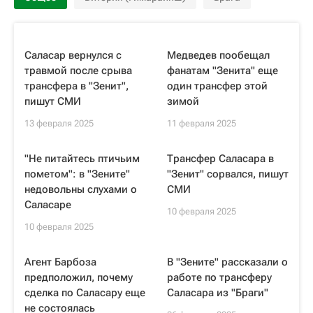
Саласар вернулся с
Медведев пообещал
травмой после срыва
фанатам "Зенита" еще
трансфера в "Зенит",
один трансфер этой
пишут СМИ
зимой
13 февраля 2025
11 февраля 2025
"Не питайтесь птичьим
Трансфер Саласара в
пометом": в "Зените"
"Зенит" сорвался, пишут
недовольны слухами о
СМИ
Саласаре
10 февраля 2025
10 февраля 2025
Агент Барбоза
В "Зените" рассказали о
предположил, почему
работе по трансферу
сделка по Саласару еще
Саласара из "Браги"
не состоялась