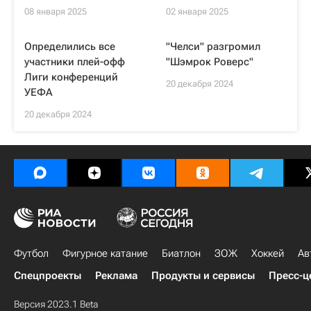
08 января 2025
02 января 2025
Определились все
"Челси" разгромил
участники плей-офф
"Шэмрок Роверс"
Лиги конференций
20 декабря 2024
УЕФА
20 декабря 2024
Футбол
Фигурное катание
Биатлон
ЗОЖ
Хоккей
Ав
Спецпроекты
Реклама
Продукты и сервисы
Пресс-ц
Версия 2023.1 Beta