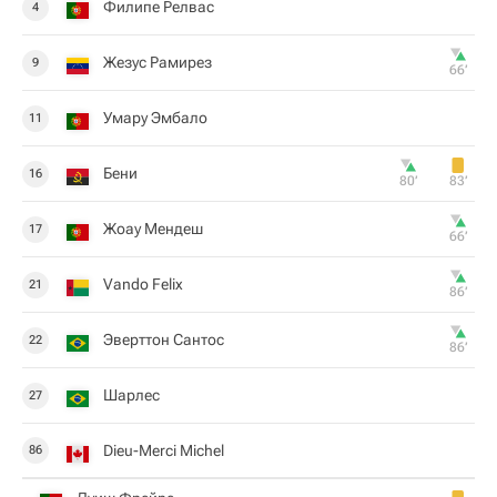
Филипе Релвас
4
Жезус Рамирез
9
66‎’‎
Умару Эмбало
11
Бени
16
80‎’‎
83‎’‎
Жоау Мендеш
17
66‎’‎
Vando Felix
21
86‎’‎
Эверттон Сантос
22
86‎’‎
Шарлес
27
Dieu-Merci Michel
86