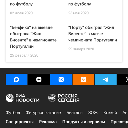
по футболу
по футболу
02 июля 2020
23 мая 2020
"Бенфика" на выезде
"Порту" обыграл "Жил
обыграла "Жил
Висенте" в матче
Висенте" в чемпионате
чемпионата Португалии
Португалии
29 января 2020
25 февраля 2020
Футбол
Фигурное катание
Биатлон
ЗОЖ
Хоккей
Ав
Спецпроекты
Реклама
Продукты и сервисы
Пресс-ц