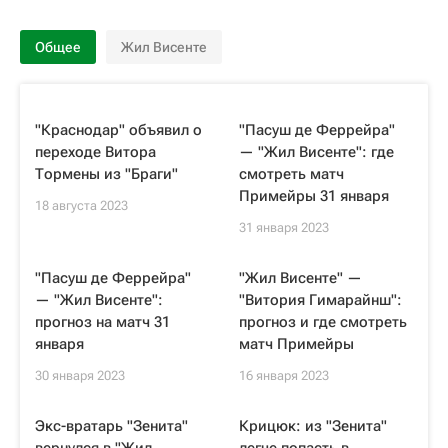
Общее
Жил Висенте
"Краснодар" объявил о
"Пасуш де Феррейра"
переходе Витора
— "Жил Висенте": где
Тормены из "Браги"
смотреть матч
Примейры 31 января
18 августа 2023
31 января 2023
"Пасуш де Феррейра"
"Жил Висенте" —
— "Жил Висенте":
"Витория Гимарайнш":
прогноз на матч 31
прогноз и где смотреть
января
матч Примейры
30 января 2023
16 января 2023
Экс-вратарь "Зенита"
Крицюк: из "Зенита"