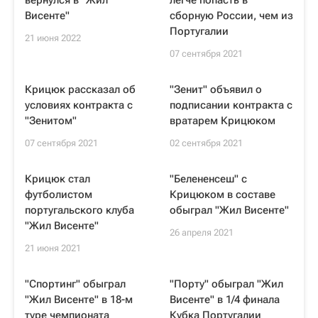
вернулся в "Жил
легче попасть в
Висенте"
сборную России, чем из
Португалии
21 июня 2022
07 сентября 2021
Крицюк рассказал об
"Зенит" объявил о
условиях контракта с
подписании контракта с
"Зенитом"
вратарем Крицюком
07 сентября 2021
02 сентября 2021
Крицюк стал
"Белененсеш" с
футболистом
Крицюком в составе
португальского клуба
обыграл "Жил Висенте"
"Жил Висенте"
26 апреля 2021
21 июня 2021
"Спортинг" обыграл
"Порту" обыграл "Жил
"Жил Висенте" в 18-м
Висенте" в 1/4 финала
туре чемпионата
Кубка Португалии