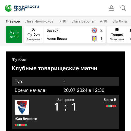
Главное
Лига Чемпионов
РПЛ
Лига Европы
АПЛ
Ла Лига
2
Бавария
Матч-
Футбол
Теннис
центр
1
Астон Вилла
Завершен
Завершен
Футбол
Клубные товарищеские матчи
Тур:
1
Время начала:
20.07.2024 в 12:30
Завершен
Брага B
1
:
1
Жил Висенте