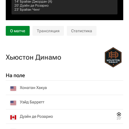
14‎’‎
Брайан Джордан
(А)
20‎’‎
Дуэйн де Розарио
23‎’‎
Брайан Чинг
О матче
Трансляция
Статистика
Хьюстон Динамо
На поле
Хонатан Хакуа
Уэйд Барретт
Дуэйн де Розарио
20‎’‎