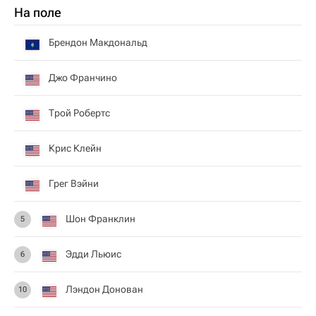
На поле
Брендон Макдональд
Джо Франчино
Трой Робертс
Крис Клейн
Грег Вэйни
Шон Франклин
5
Эдди Льюис
6
Лэндон Донован
10