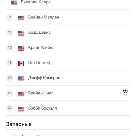
Рикардо Кларк
Брайан Маллен
9
Брэд Дэвис
11
Крэйг Уэйбел
16
Пэт Онстед
18
Джефф Кэмерон
20
Брайан Чинг
25
23‎’‎
Бобби Босуэлл
32
Запасные