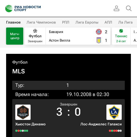
Главное
Лига Чемпионов
РПЛ
Лига Европы
АПЛ
Ла Лига
2
Бавария
I.
Матч-
Футбол
Теннис
центр
1
Астон Вилла
А
Завершен
2-й сет
Футбол
MLS
Тур:
1
Время начала:
19.10.2008 в 02:30
Завершен
3
:
0
Хьюстон Динамо
Лос-Анджелес Гэлакси