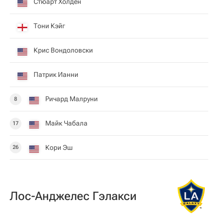
Стюарт Холден
Тони Кэйг
Крис Вондоловски
Патрик Ианни
Ричард Малруни
8
Майк Чабала
17
Кори Эш
26
Лос-Анджелес Гэлакси