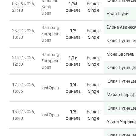
Юлия Путинце
National
03.08.2026,
1/64
Female
Bank
21:10
финала
Single
Open
Чжан Шуай
Элина Аванес
Hamburg
23.07.2026,
1/8
Female
European
18:30
финала
Single
Open
Юлия Путинце
Мона Бартель
Hamburg
21.07.2026,
1/16
Female
European
12:50
финала
Single
Open
Юлия Путинце
Юлия Путинце
17.07.2026,
1/4
Female
Iasi Open
13:05
финала
Single
Майар Шериф
Юлия Путинце
15.07.2026,
1/8
Female
Iasi Open
13:40
финала
Single
Алина Чараев
Юлия Путинце