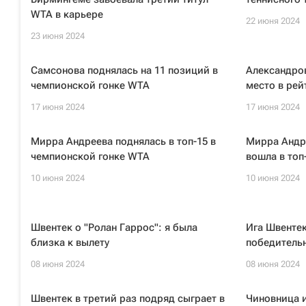
WTA в карьере
22 июня 2024
23 июня 2024
Самсонова поднялась на 11 позиций в
Александров
чемпионской гонке WTA
место в рей
17 июня 2024
17 июня 2024
Мирра Андреева поднялась в топ-15 в
Мирра Андр
чемпионской гонке WTA
вошла в топ
10 июня 2024
10 июня 2024
Швентек о "Ролан Гаррос": я была
Ига Швентек
близка к вылету
победительн
08 июня 2024
08 июня 2024
Швентек в третий раз подряд сыграет в
Чиновница 