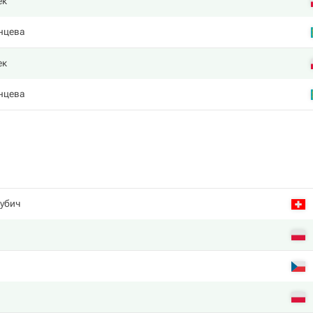
ек
нцева
ек
нцева
убич