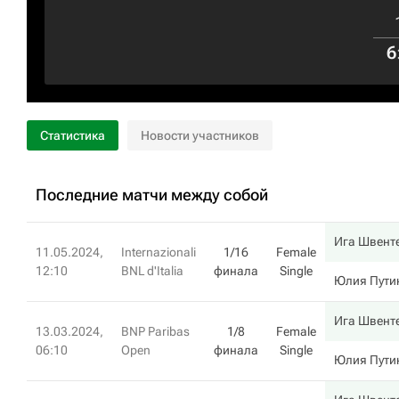
6
Статистика
Новости участников
Последние матчи между собой
Ига Швент
11.05.2024,
Internazionali
1/16
Female
12:10
BNL d'Italia
финала
Single
Юлия Пути
Ига Швент
13.03.2024,
BNP Paribas
1/8
Female
06:10
Open
финала
Single
Юлия Пути