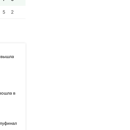
5
2
 вышла
вошла в
олуфинал