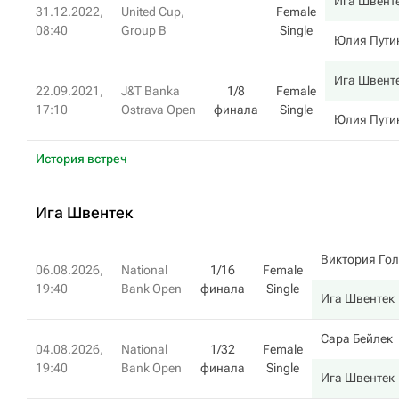
Ига Швент
31.12.2022,
United Cup,
Female
08:40
Group B
Single
Юлия Пути
Ига Швент
22.09.2021,
J&T Banka
1/8
Female
17:10
Ostrava Open
финала
Single
Юлия Пути
История встреч
Ига Швентек
Виктория Гол
06.08.2026,
National
1/16
Female
19:40
Bank Open
финала
Single
Ига Швентек
Сара Бейлек
04.08.2026,
National
1/32
Female
19:40
Bank Open
финала
Single
Ига Швентек