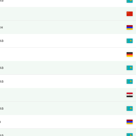
ва
ян
ва
ва
ва
ва
а
ва