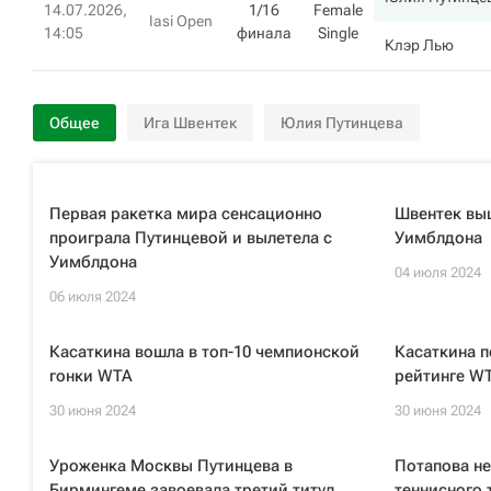
14.07.2026,
1/16
Female
Iasi Open
14:05
финала
Single
Клэр Лью
Общее
Ига Швентек
Юлия Путинцева
Первая ракетка мира сенсационно
Швентек выш
проиграла Путинцевой и вылетела с
Уимблдона
Уимблдона
04 июля 2024
06 июля 2024
Касаткина вошла в топ-10 чемпионской
Касаткина п
гонки WTA
рейтинге W
30 июня 2024
30 июня 2024
Уроженка Москвы Путинцева в
Потапова не
Бирмингеме завоевала третий титул
теннисного 