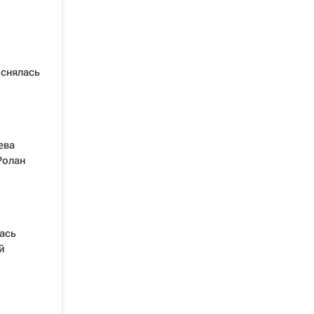
 снялась
ева
Ролан
ась
й