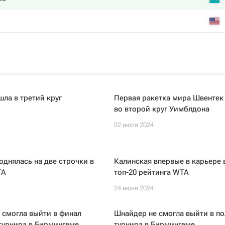
ла в третий круг
Первая ракетка мира Швентек
во второй круг Уимблдона
02 июля 2024
однялась на две строчки в
Калинская впервые в карьере 
TA
топ-20 рейтинга WTA
24 июня 2024
 смогла выйти в финал
Шнайдер не смогла выйти в п
турнира в Бирмингеме
турнира в Бирмингеме