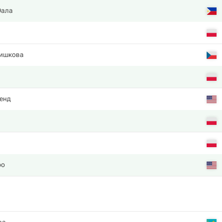
Эала
ишкова
енд
ро