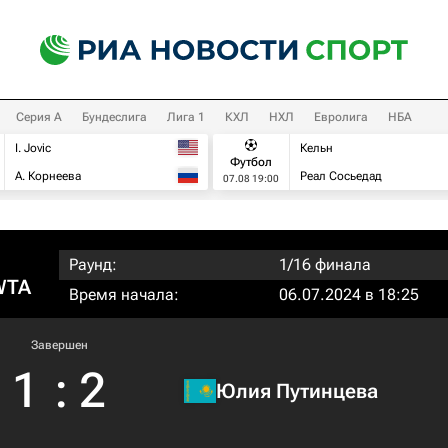
Серия А
Бундеслига
Лига 1
КХЛ
НХЛ
Евролига
НБА
I. Jovic
Кельн
Футбол
А. Корнеева
Реал Сосьедад
07.08 19:00
Раунд:
1/16 финала
WTA
Время начала:
06.07.2024 в 18:25
Завершен
1
:
2
Юлия Путинцева