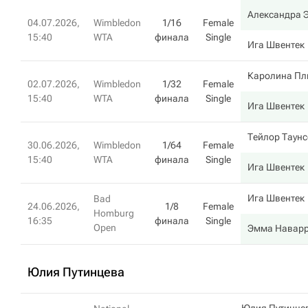
Александра 
04.07.2026,
Wimbledon
1/16
Female
15:40
WTA
финала
Single
Ига Швентек
Каролина Пл
02.07.2026,
Wimbledon
1/32
Female
15:40
WTA
финала
Single
Ига Швентек
Тейлор Таунс
30.06.2026,
Wimbledon
1/64
Female
15:40
WTA
финала
Single
Ига Швентек
Ига Швентек
Bad
24.06.2026,
1/8
Female
Homburg
16:35
финала
Single
Open
Эмма Навар
Юлия Путинцева