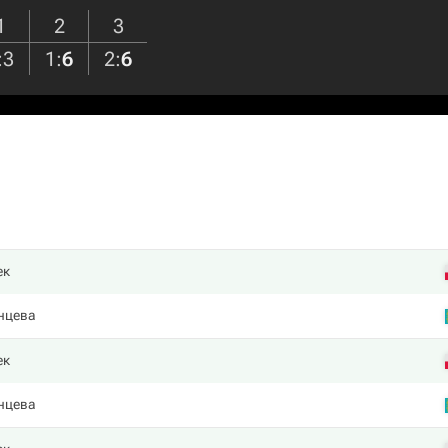
1
2
3
:
3
1
:
6
2
:
6
ек
нцева
ек
нцева