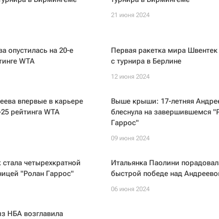
21 июня 2024
а опустилась на 20-е
Первая ракетка мира Швентек
тинге WTA
с турнира в Берлине
12 июня 2024
еева впервые в карьере
Выше крыши: 17-летняя Андре
-25 рейтинга WTA
блеснула на завершившемся "
Гаррос"
09 июня 2024
 стала четырехкратной
Итальянка Паолини порадовал
ицей "Ролан Гаррос"
быстрой победе над Андреево
06 июня 2024
из НБА возглавила