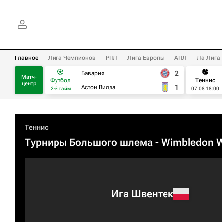
Главное
Лига Чемпионов
РПЛ
Лига Европы
АПЛ
Ла Лига
2
Бавария
Матч-
Футбол
Теннис
центр
1
Астон Вилла
2-й тайм
07.08 18:00
Теннис
Турниры Большого шлема
- Wimbledon 
Ига Швентек