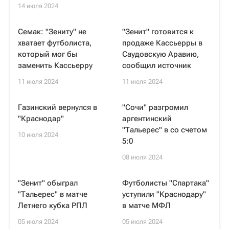
14 июля 2024
Семак: "Зениту" не
"Зенит" готовится к
хватает футболиста,
продаже Кассьерры в
который мог бы
Саудовскую Аравию,
заменить Кассьерру
сообщил источник
11 июля 2024
11 июля 2024
Газинский вернулся в
"Сочи" разгромил
"Краснодар"
аргентинский
"Тальерес" в со счетом
10 июля 2024
5:0
08 июля 2024
"Зенит" обыграл
Футболисты "Спартака"
"Тальерес" в матче
уступили "Краснодару"
Летнего кубка РПЛ
в матче МФЛ
05 июля 2024
05 июля 2024