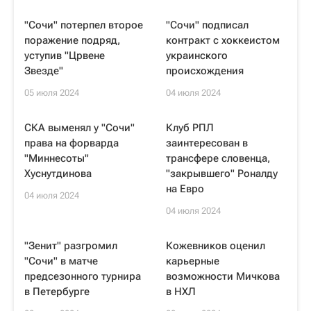
"Сочи" потерпел второе
"Сочи" подписал
поражение подряд,
контракт с хоккеистом
уступив "Црвене
украинского
Звезде"
происхождения
05 июля 2024
04 июля 2024
СКА выменял у "Сочи"
Клуб РПЛ
права на форварда
заинтересован в
"Миннесоты"
трансфере словенца,
Хуснутдинова
"закрывшего" Роналду
на Евро
04 июля 2024
04 июля 2024
"Зенит" разгромил
Кожевников оценил
"Сочи" в матче
карьерные
предсезонного турнира
возможности Мичкова
в Петербурге
в НХЛ