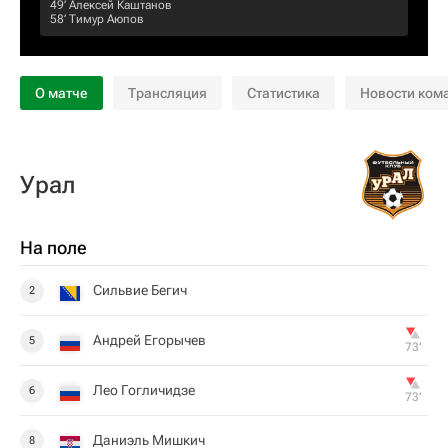
49‎’‎
Алексей Каштанов
58‎’‎
Тимур Аюпов
О матче
Трансляция
Статистика
Новости ком
Урал
На поле
Сильвие Бегич
2
Андрей Егорычев
5
73‎’‎
Лео Гогличидзе
6
73‎’‎
Даниэль Мишкич
8