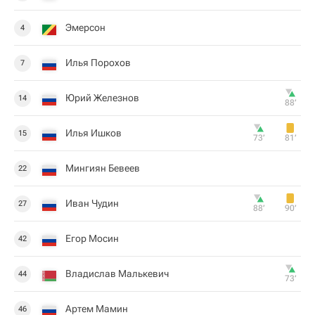
Эмерсон
4
Илья Порохов
7
Юрий Железнов
14
88‎’‎
Илья Ишков
15
73‎’‎
81‎’‎
Мингиян Бевеев
22
Иван Чудин
27
88‎’‎
90‎’‎
Егор Мосин
42
Владислав Малькевич
44
73‎’‎
Артем Мамин
46