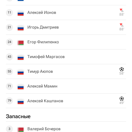
Алексей Ионов
11
88‎’‎
Игорь Дмитриев
21
88‎’‎
Егор Филипенко
24
Тимофей Маргасов
43
Тимур Аюпов
55
58‎’‎
Алексей Мамин
71
Алексей Каштанов
79
49‎’‎
Запасные
Валерий Бочеров
3