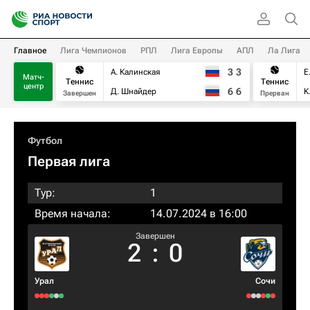
Главное
Лига Чемпионов
РПЛ
Лига Европы
АПЛ
Ла Лига
3
3
А. Калинская
Е
Матч-
Теннис
Теннис
центр
6
6
Д. Шнайдер
К
Завершен
Прерван
Футбол
Первая лига
Тур:
1
Время начала:
14.07.2024 в 16:00
Завершен
2
:
0
Урал
Сочи