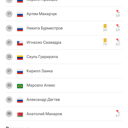
Артем Макарчук
17
59‎’‎
Никита Бурмистров
18
30‎’‎
59‎’‎
Игнасио Сааведра
21
76‎’‎
83‎’‎
Сауль Гуарирапа
23
Кирилл Заика
27
Марсело Алвес
33
Александр Дегтев
35
Анатолий Макаров
88
67‎’‎