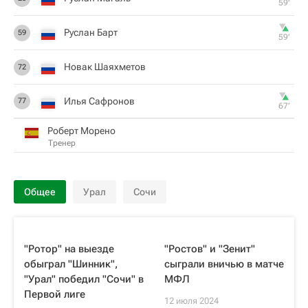
59‎’‎
Руслан Барт
59
59‎’‎
Новак Шаяхметов
72
Илья Сафронов
77
67‎’‎
Роберт Морено
Тренер
Общее
Урал
Сочи
"Ротор" на выезде
"Ростов" и "Зенит"
обыграл "Шинник",
сыграли вничью в матче
"Урал" победил "Сочи" в
МФЛ
Первой лиге
12 июля 2024