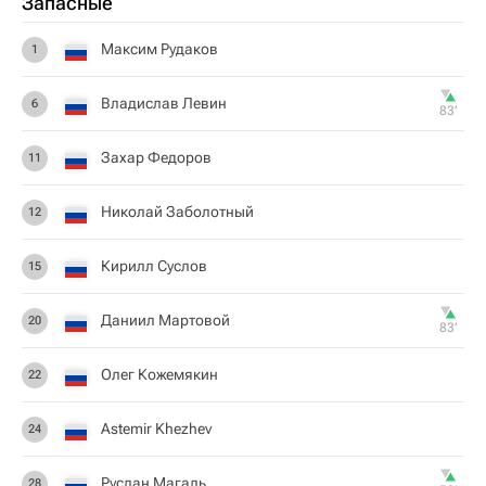
Запасные
Максим Рудаков
1
Владислав Левин
6
83‎’‎
Захар Федоров
11
Николай Заболотный
12
Кирилл Суслов
15
Даниил Мартовой
20
83‎’‎
Олег Кожемякин
22
Astemir Khezhev
24
Руслан Магаль
28