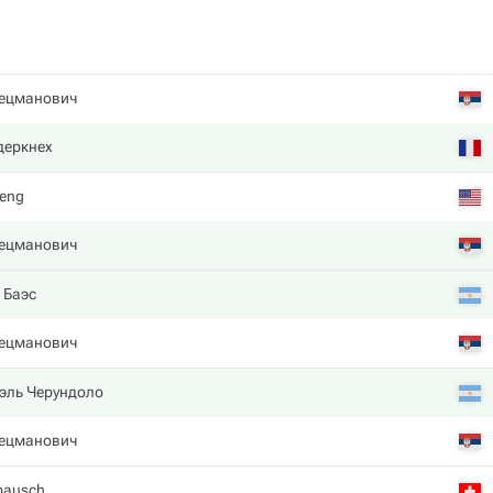
ецманович
деркнех
heng
ецманович
 Баэс
ецманович
эль Черундоло
ецманович
dbausch