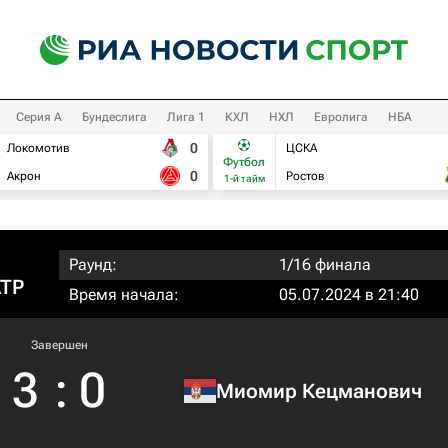
Серия А
Бундеслига
Лига 1
КХЛ
НХЛ
Евролига
НБА
0
Локомотив
ЦСКА
Футбол
0
Акрон
Ростов
1-й тайм
Раунд:
1/16 финала
ATP
Время начала:
05.07.2024 в 21:40
Завершен
3
:
0
Миомир Кецманович