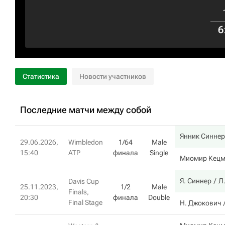
6
Статистика
Новости участников
Последние матчи между собой
Янник Синнер
29.06.2026,
Wimbledon
1/64
Male
15:40
ATP
финала
Single
Миомир Кецм
Я. Синнер
Л
Davis Cup
25.11.2023,
1/2
Male
Finals,
20:30
финала
Double
Final Stage
Н. Джокович