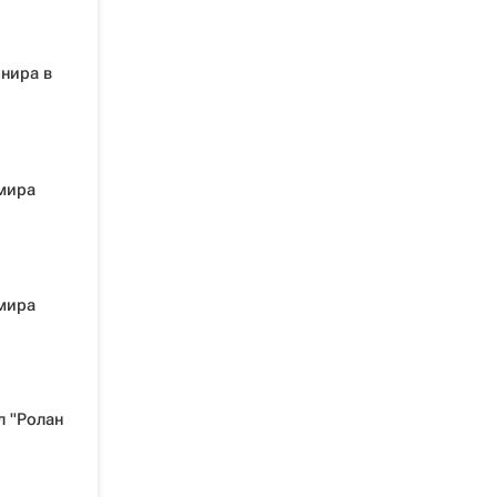
нира в
мира
мира
л "Ролан