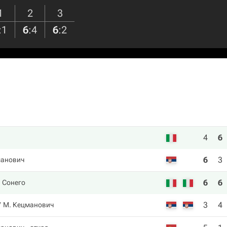
1
2
3
:
1
6
:
4
6
:
2
4
6
6
3
анович
6
6
. Сонего
3
4
М. Кецманович