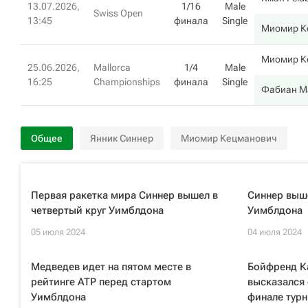
13.07.2026,
1/16
Male
Swiss Open
13:45
финала
Single
Миомир К
Миомир К
25.06.2026,
Mallorca
1/4
Male
16:25
Championships
финала
Single
Фабиан М
Общее
Янник Синнер
Миомир Кецманович
Первая ракетка мира Синнер вышел в
Синнер выше
четвертый круг Уимблдона
Уимблдона
05 июля 2024
04 июля 2024
Медведев идет на пятом месте в
Бойфренд К
рейтинге ATP перед стартом
высказался 
Уимблдона
финале тур