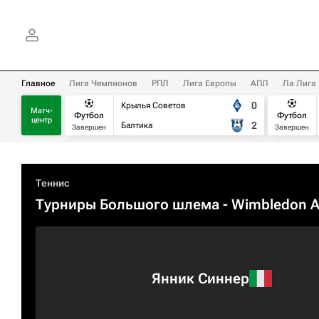
Главное
Лига Чемпионов
РПЛ
Лига Европы
АПЛ
Ла Лига
0
Крылья Советов
Матч-
Футбол
Футбол
центр
2
Балтика
Завершен
Завершен
Теннис
Турниры Большого шлема
- Wimbledon 
Янник Синнер