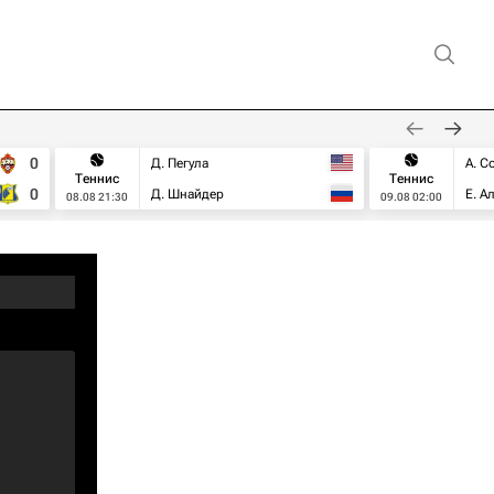
0
Д. Пегула
А. С
Теннис
Теннис
0
Д. Шнайдер
Е. А
08.08 21:30
09.08 02:00