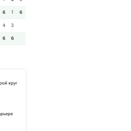
6
1
6
4
3
6
6
рой круг
арьере