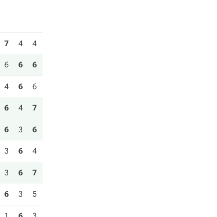
7
4
4
6
6
6
4
6
6
6
4
7
6
3
6
3
6
4
3
6
7
6
3
5
1
6
3