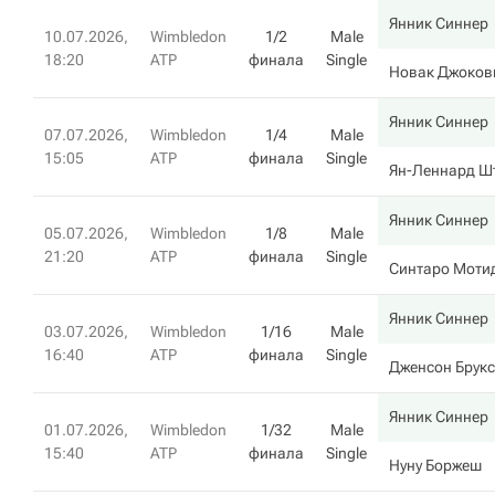
Янник Синнер
10.07.2026,
Wimbledon
1/2
Male
18:20
ATP
финала
Single
Новак Джоков
Янник Синнер
07.07.2026,
Wimbledon
1/4
Male
15:05
ATP
финала
Single
Ян-Леннард Ш
Янник Синнер
05.07.2026,
Wimbledon
1/8
Male
21:20
ATP
финала
Single
Синтаро Моти
Янник Синнер
03.07.2026,
Wimbledon
1/16
Male
16:40
ATP
финала
Single
Дженсон Брук
Янник Синнер
01.07.2026,
Wimbledon
1/32
Male
15:40
ATP
финала
Single
Нуну Боржеш