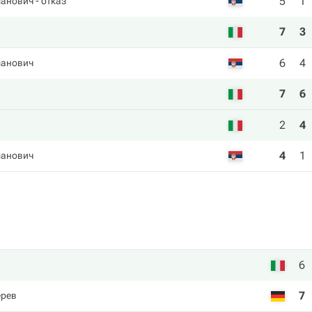
5
1
анович
- отказ
7
3
6
4
анович
7
6
2
4
4
1
анович
6
7
ерев