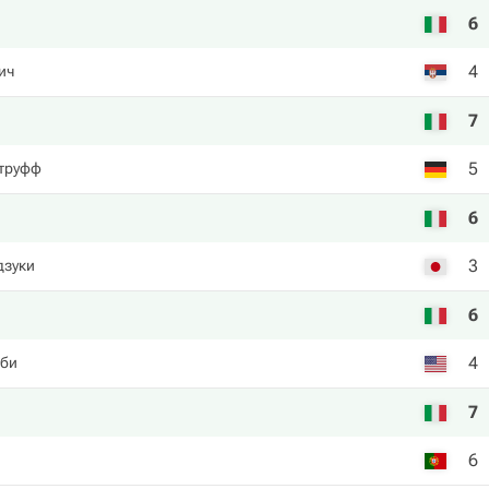
6
4
ич
7
5
труфф
6
3
дзуки
6
4
сби
7
6