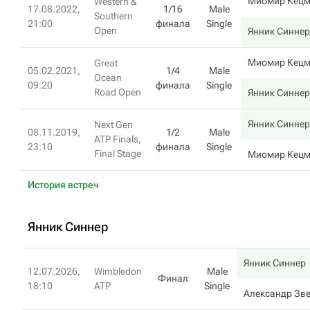
Миомир Кецм
Western &
17.08.2022,
1/16
Male
Southern
21:00
финала
Single
Open
Янник Синнер
Миомир Кецм
Great
05.02.2021,
1/4
Male
Ocean
09:20
финала
Single
Road Open
Янник Синнер
Янник Синнер
Next Gen
08.11.2019,
1/2
Male
ATP Finals,
23:10
финала
Single
Final Stage
Миомир Кецм
История встреч
Янник Синнер
Янник Синнер
12.07.2026,
Wimbledon
Male
Финал
18:10
ATP
Single
Александр Зв