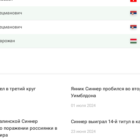
ецманович
ецманович
арожан
л в третий круг
Янник Синнер пробился во вто
Уимблдона
01 июля 2024
алинской Синнер
Синнер выиграл 14-й титул в к
о поражении россиянки в
23 июня 2024
нира