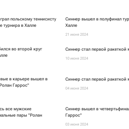
грал польскому теннисисту
Синнер вышел в полуфинал тур
е турнира в Халле
Халле
21 июня 2024
ился во второй круг
Синнер стал первой ракеткой 
алле
10 июня 2024
вые в карьере вышел в
Синнер стал первой ракеткой 
Ролан Гаррос"
04 июня 2024
сь все мужские
Синнер вышел в четвертьфина
нальные пары "Ролан
Гаррос"
03 июня 2024