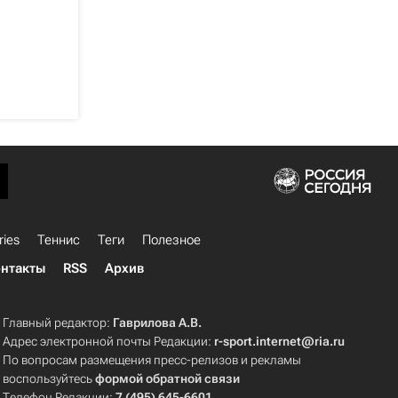
ries
Теннис
Теги
Полезное
нтакты
RSS
Архив
Главный редактор:
Гаврилова А.В.
Адрес электронной почты Редакции:
r-sport.internet@ria.ru
По вопросам размещения пресс-релизов и рекламы
воспользуйтесь
формой обратной связи
Телефон Редакции:
7 (495) 645-6601