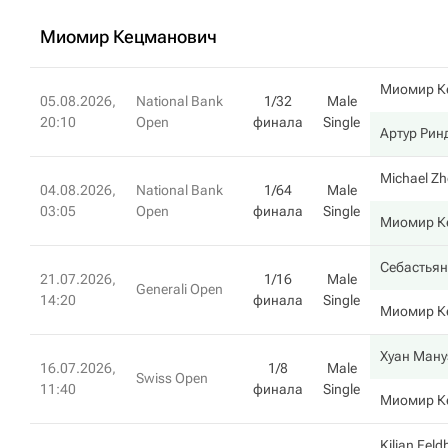
Миомир Кецманович
Миомир К
05.08.2026,
National Bank
1/32
Male
20:10
Open
финала
Single
Артур Рин
Michael Z
04.08.2026,
National Bank
1/64
Male
03:05
Open
финала
Single
Миомир К
Себастьян
21.07.2026,
1/16
Male
Generali Open
14:20
финала
Single
Миомир К
Хуан Ману
16.07.2026,
1/8
Male
Swiss Open
11:40
финала
Single
Миомир К
Kilian Fel