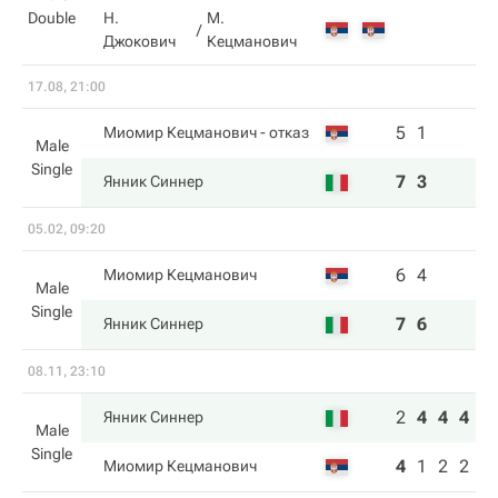
Double
Н.
М.
Джокович
Кецманович
17.08, 21:00
5
1
Миомир Кецманович
- отказ
Male
Single
7
3
Янник Синнер
05.02, 09:20
6
4
Миомир Кецманович
Male
Single
7
6
Янник Синнер
08.11, 23:10
2
4
4
4
Янник Синнер
Male
Single
4
1
2
2
Миомир Кецманович