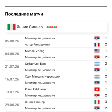
Последние матчи
Янник Синнер
1
Миомир Кецманович
05.08.26
2
Артур Риндеркнех
1
Michael Zheng
04.08.26
2
Миомир Кецманович
2
Себастьян Баэс
21.07.26
1
Миомир Кецманович
2
Хуан Мануэль Черундоло
16.07.26
1
Миомир Кецманович
1
Kilian Feldbausch
13.07.26
2
Миомир Кецманович
3
Янник Синнер
29.06.26
2
Миомир Кецманович