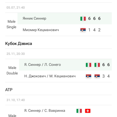
05.07, 21:40
6
6
6
Янник Синнер
Male
Single
1
4
2
Миомир Кецманович
Кубок Дэвиса
25.11, 20:30
6
6
Я. Синнер
Л. Сонего
Male
Double
3
4
Н. Джокович
М. Кецманович
ATP
31.10, 17:40
Я. Синнер
С. Вавринка
Male