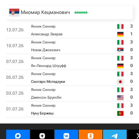
Миомир Кецманович
3
Янник Синнер
12.07.26
1
Александр Зверев
3
Янник Синнер
10.07.26
0
Новак Джокович
3
Янник Синнер
07.07.26
0
Ян-Леннард Штруфф
3
Янник Синнер
05.07.26
0
Синтаро Мотидзуки
3
Янник Синнер
03.07.26
0
Дженсон Бруксби
3
Янник Синнер
01.07.26
0
Нуну Боржеш