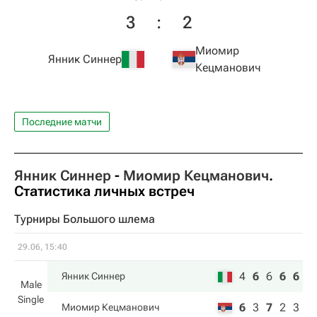
3
:
2
Миомир
Янник Синнер
Кецманович
Последние матчи
Янник Синнер
-
Миомир Кецманович
.
Статистика личных встреч
Турниры Большого шлема
29.06, 15:40
4
6
6
6
6
Янник Синнер
Male
Single
6
3
7
2
3
Миомир Кецманович