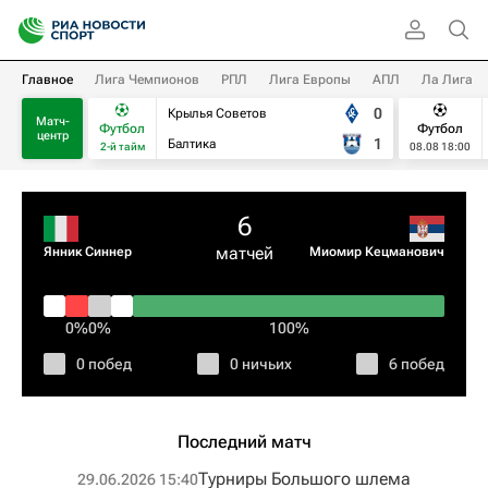
Главное
Лига Чемпионов
РПЛ
Лига Европы
АПЛ
Ла Лига
0
Крылья Советов
Матч-
Футбол
Футбол
центр
1
Балтика
2-й тайм
08.08 18:00
6
матчей
Янник Синнер
Миомир Кецманович
0%
0%
100%
0 побед
0 ничьих
6 побед
Последний матч
Турниры Большого шлема
29.06.2026 15:40