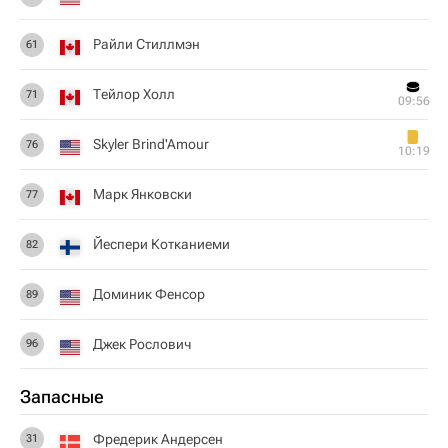
Райли Стиллмэн
61
Тейлор Холл
71
09:56
Skyler Brind'Amour
76
10:19
Марк Янковски
77
Йеспери Котканиеми
82
Доминик Фенсор
89
Джек Рослович
96
Запасные
Фредерик Андерсен
31