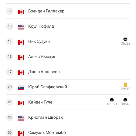
Брендан Галлахер
11
Коул Кофилд
13
Ник Сузуки
14
36:22
Алекс Ньюхук
15
Джош Андерсон
17
Юрай Слафковский
20
29:10
Кайден Гуле
21
03:50
38:48
Кристиан Дворак
28
Сэмуэль Монтембо
35