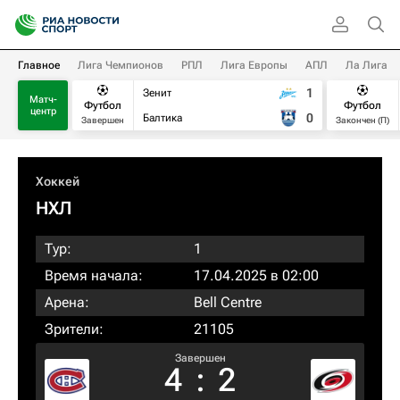
Главное
Лига Чемпионов
РПЛ
Лига Европы
АПЛ
Ла Лига
1
Зенит
Матч-
Футбол
Футбол
центр
0
Балтика
Завершен
Закончен (П)
Хоккей
НХЛ
Тур:
1
Время начала:
17.04.2025 в 02:00
Арена:
Bell Centre
Зрители:
21105
Завершен
4
:
2