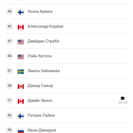
Хоэль Армиа
40
Александр Каррье
45
Джейден Страбл
47
Лэйн Хатсон
48
Эмиль Хейнеман
51
Давид Савар
58
Джейк Эванс
71
58:05
Патрик Лайне
92
Иван Демидов
93