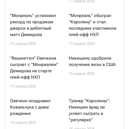
17 апреля 2025
"Монреаль" установил
"Монреаль" обыграл
рекорд по продажам
"Каролину" и стал
джерси в дебютный
последним участником
матч Демидова
плей-офф НХЛ
17 апреля 2025
17 апреля 2025
"Вашингтон" Овечкина
Никишину одобрили
сыграет с "Монреалем"
получение визы в США
Демидова на старте
15 апреля 2025
плей-офф НХЛ
17 апреля 2025
Овечкин поздравил
Тренер "Каролины":
Ковальчука с днем
Никишин вряд ли
рождения
успеет сыграть в
"регулярке"
15 апреля 2025
15 апреля 2025