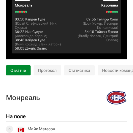
Монреаль
Каролина
03:50
Кайден Гуле
09:56
Тейлор Холл
(
Юрай Слафковский
,
Ник
(
Шон Уокер
,
Йеспери
Сузуки
)
Котканиеми
)
36:22
Ник Сузуки
54:10
Тайсон Джост
(
Александр Каррье
)
(
Bradly Nadeau
,
Дмитрий
38:48
Кайден Гуле
Орлов
)
(
Коул Кофилд
,
Лэйн Хатсон
)
58:05
Джейк Эванс
О матче
Протокол
Статистика
Новости коман
Монреаль
На поле
Майк Мэтесон
8