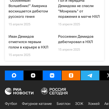
"Особенный!
Гол и передача
Волшебник!" Америка
Демидова не спасли
восхищается дебютом
"Монреаль" от
русского гения
поражения в матче НХЛ
15 апреля 2025
15 апреля 2025
Иван Демидов
Россиянин Демидов
отметился первым
дебютировал в НХЛ
голом в карьере в НХЛ
15 апреля 2025
15 апреля 2025
Футбол
Фигурное катание
Биатлон
ЗОЖ
Хоккей
Ав