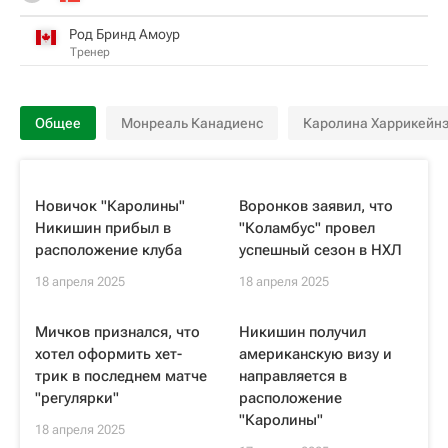
Род Бринд Амоур
Тренер
Общее
Монреаль Канадиенс
Каролина Харрикейн
Новичок "Каролины"
Воронков заявил, что
Никишин прибыл в
"Коламбус" провел
расположение клуба
успешный сезон в НХЛ
18 апреля 2025
18 апреля 2025
Мичков признался, что
Никишин получил
хотел оформить хет-
американскую визу и
трик в последнем матче
направляется в
"регулярки"
расположение
"Каролины"
18 апреля 2025