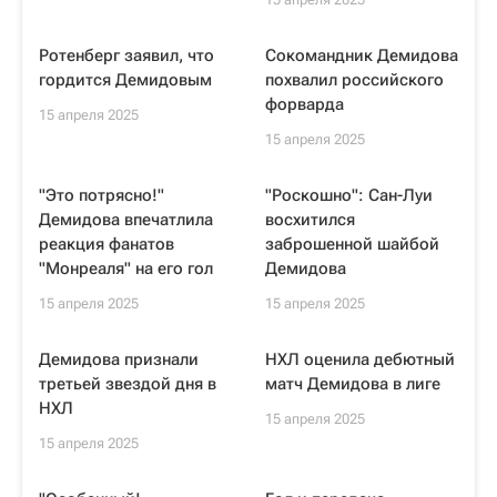
Ротенберг заявил, что
Сокомандник Демидова
гордится Демидовым
похвалил российского
форварда
15 апреля 2025
15 апреля 2025
"Это потрясно!"
"Роскошно": Сан-Луи
Демидова впечатлила
восхитился
реакция фанатов
заброшенной шайбой
"Монреаля" на его гол
Демидова
15 апреля 2025
15 апреля 2025
Демидова признали
НХЛ оценила дебютный
третьей звездой дня в
матч Демидова в лиге
НХЛ
15 апреля 2025
15 апреля 2025