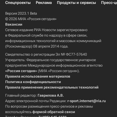
Спецпроекты
Реклама
Продукты и сервисы
Пресс-ц
Версия 2023.1 Beta
© 2026 МИА «Россия сегодня»
Вакансии
Сетевое издание РИА Новости зарегистрировано
в Федеральной службе по надзору в сфере связи,
информационных технологий и массовых коммуникаций
(Роскомнадзор) 08 апреля 2014 года.
Свидетельство о регистрации Эл № ФС77-57640
Учредитель: Федеральное государственное унитарное
предприятие Международное информационное агентство
«Россия сегодня»
(МИА «Россия сегодня»).
Правила использования материалов
Политика конфиденциальности
Правила применения рекомендательных технологий
Главный редактор:
Гаврилова А.В.
Адрес электронной почты Редакции:
r-sport.internet@ria.ru
По вопросам размещения пресс-релизов и рекламы
воспользуйтесь
формой обратной связи