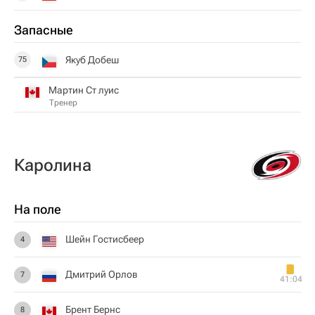
Запасные
Якуб Добеш
75
Мартин Ст луис
Тренер
Каролина
На поле
Шейн Гостисбеер
4
Дмитрий Орлов
7
41:04
Брент Бернс
8