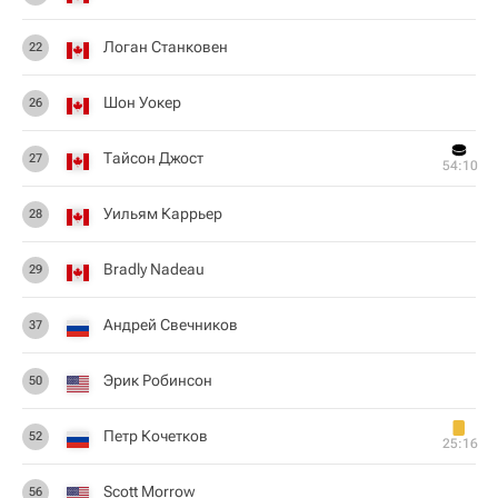
Логан Станковен
22
Шон Уокер
26
Тайсон Джост
27
54:10
Уильям Каррьер
28
Bradly Nadeau
29
Андрей Свечников
37
Эрик Робинсон
50
Петр Кочетков
52
25:16
Scott Morrow
56