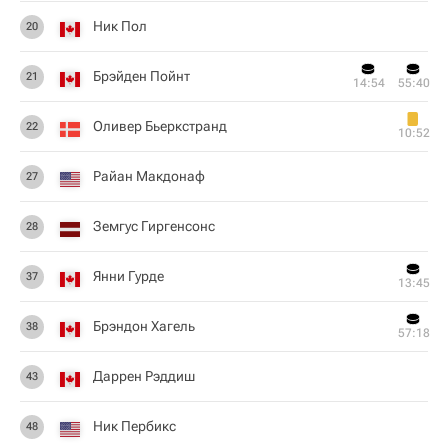
Ник Пол
20
Брэйден Пойнт
21
14:54
55:40
Оливер Бьеркстранд
22
10:52
Райан Макдонаф
27
Земгус Гиргенсонс
28
Янни Гурде
37
13:45
Брэндон Хагель
38
57:18
Даррен Рэддиш
43
Ник Пербикс
48