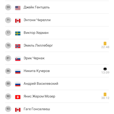
Джейк Гентцель
59
Энтони Чирелли
71
Виктор Хедман
77
Эмиль Лиллеберг
78
22:48
Эрик Чернак
81
Никита Кучеров
86
13:09
Андрей Василевский
88
Янис Жером Мозер
90
38:12
Гаге Гонсалвеш
93