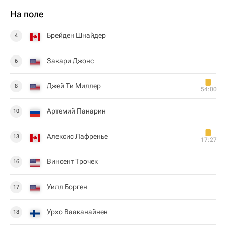
На поле
Брейден Шнайдер
4
Закари Джонс
6
Джей Ти Миллер
8
54:00
Артемий Панарин
10
Алексис Лафренье
13
17:27
Винсент Трочек
16
Уилл Борген
17
Урхо Вааканайнен
18