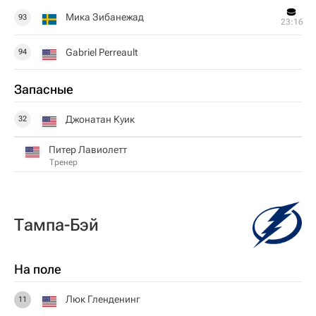
Мика Зибанежад
93
23:16
Gabriel Perreault
94
Запасные
Джонатан Куик
32
Питер Лавиолетт
Тренер
Тампа-Бэй
На поле
Люк Гленденинг
11