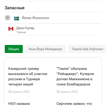
Запасные
Йонас Йоханссон
31
Джон Купер
Тренер
Общее
Нью-Йорк Рейнджерс
Тампа-Бэй Лайтнинг
Канадский тренер
"Тампа" обыграла
высказался об участии
"Рейнджерс", Кучеров
россиян в Турнире
догнал Маккиннона в
четырех наций
гонке бомбардиров
08 апреля 2025
08 апреля 2025
НХЛ назвала
Сергачев заявил, что