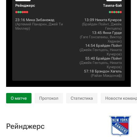
Рейнджерс
Тампа-Бэй
23:16
Мика Зибанежад
13:09
Никита Кучеров
(
Артемий Панарин
,
Джей Ти
(
Брэйден Пойнт
,
Джейк
Миллер
)
Гентцель
)
13:45
Янни Гурде
(
Гаге Гонсалвеш
,
Виктор
Хедман
)
14:54
Брэйден Пойнт
(
Джейк Гентцель
,
Никита
Кучеров
)
55:40
Брэйден Пойнт
(
Джейк Гентцель
,
Никита
Кучеров
)
57:18
Брэндон Хагель
(
Райан Макдонаф
)
О матче
Протокол
Статистика
Новости коман
Рейнджерс