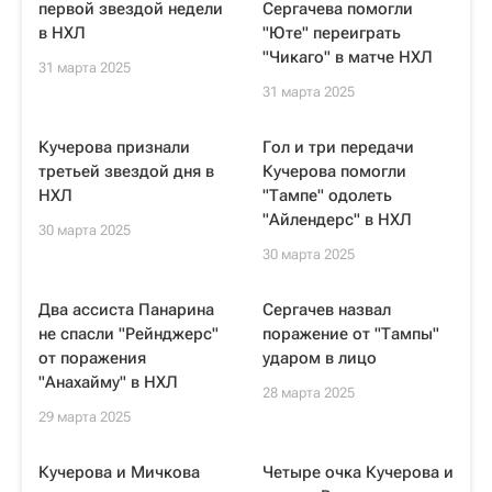
первой звездой недели
Сергачева помогли
в НХЛ
"Юте" переиграть
"Чикаго" в матче НХЛ
31 марта 2025
31 марта 2025
Кучерова признали
Гол и три передачи
третьей звездой дня в
Кучерова помогли
НХЛ
"Тампе" одолеть
"Айлендерс" в НХЛ
30 марта 2025
30 марта 2025
Два ассиста Панарина
Сергачев назвал
не спасли "Рейнджерс"
поражение от "Тампы"
от поражения
ударом в лицо
"Анахайму" в НХЛ
28 марта 2025
29 марта 2025
Кучерова и Мичкова
Четыре очка Кучерова и