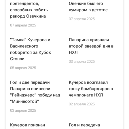
претендентов,
Овечкин был его
способных побить
кумиром в детстве
рекорд Овечкина
07 апреля 2025
07 апреля 2025
"Тампа" Кучерова и
Панарина признали
Василевского
второй звездой дня в
поборется за Кубок
НХЛ
Стэнли
03 апреля 2025
05 апреля 2025
Гол и две передачи
Кучеров возглавил
Панарина принесли
гонку бомбардиров в
"Рейнджерс" победу над
чемпионате НХЛ
"Миннесотой"
02 апреля 2025
03 апреля 2025
Кучеров признан
Гол и передача