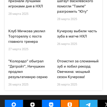
признали лучшими
шатаут Василевского
игроками дня в НХЛ
помогли "Тампе"
разгромить "Юту"
28 марта 2025
28 марта 2025
Клуб Мичкова уволил
Кучерову выбили часть
Тортореллу с поста
зуба в матче НХЛ
главного тренера
26 марта 2025
27 марта 2025
"Колорадо" обыграл
Отомстил за сломанный
"Детройт", Ничушкин
зуб и побил рекорд
продлил
Овечкина: мощный
результативную серию
сезон Кучерова!
26 марта 2025
26 марта 2025