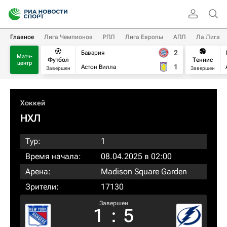
Главное
Лига Чемпионов
РПЛ
Лига Европы
АПЛ
Ла Лига
2
Бавария
Матч-
Футбол
Теннис
центр
1
Астон Вилла
Завершен
Завершен
Хоккей
НХЛ
Тур:
1
Время начала:
08.04.2025 в 02:00
Арена:
Madison Square Garden
Зрители:
17130
Завершен
1
:
5