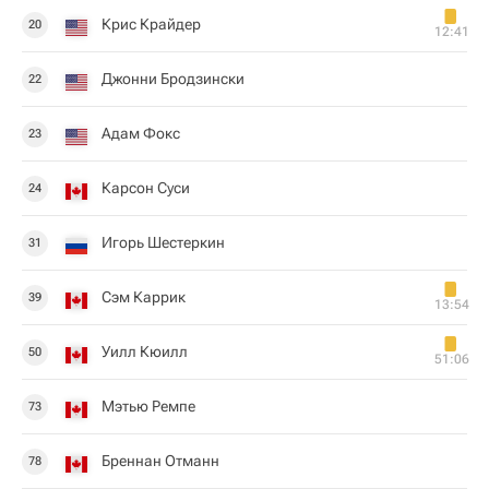
Крис Крайдер
20
12:41
Джонни Бродзински
22
Адам Фокс
23
Карсон Суси
24
Игорь Шестеркин
31
Сэм Каррик
39
13:54
Уилл Кюилл
50
51:06
Мэтью Ремпе
73
Бреннан Отманн
78