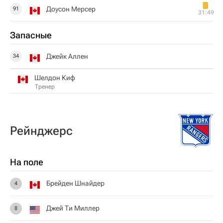
Доусон Мерсер
91
31:49
Запасные
Джейк Аллен
34
Шелдон Киф
Тренер
Рейнджерс
На поле
Брейден Шнайдер
4
Джей Ти Миллер
8