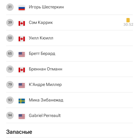
Игорь Шестеркин
31
Сэм Каррик
39
30:52
Уилл Кюилл
50
Бретт Берард
65
Бреннан Отманн
78
К'Андре Миллер
79
Мика Зибанежад
93
Gabriel Perreault
94
Запасные