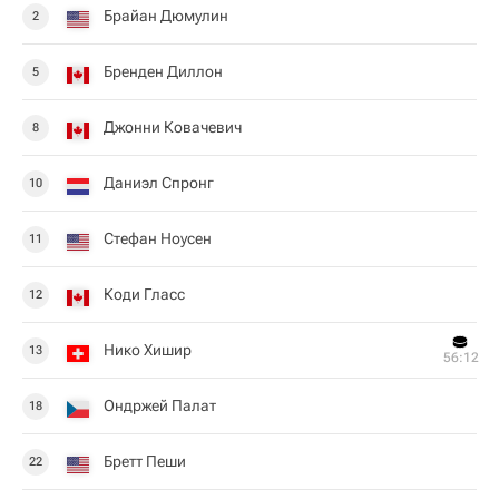
Брайан Дюмулин
2
Бренден Диллон
5
Джонни Ковачевич
8
Даниэл Спронг
10
Стефан Ноусен
11
Коди Гласс
12
Нико Хишир
13
56:12
Ондржей Палат
18
Бретт Пеши
22