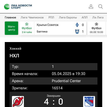
Главное
Лига Чемпионов
РПЛ
Лига Европы
АПЛ
Ла Лига
0
Крылья Советов
Матч-
Футбол
Футбол
центр
1
Балтика
2-й тайм
08.08 18:00
Хоккей
НХЛ
Тур:
1
Время начала:
05.04.2025 в 19:30
Арена:
Prudential Center
Зрители:
16514
Завершен
4
:
0