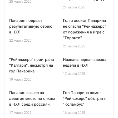
25 марта 2025
24 марта 2025
Панарин прервал
Гол и ассист Панарина
результативную серию
не спасли "Рейнджерс"
в НХЛ
от поражения в игре с
"Торонто"
22 марта 2025
21 марта 2025
"Рейнджерс" проиграли
Названа первая звезда
"Калгари", несмотря на
недели в НХЛ
гол Панарина
17 марта 2025
19 марта 2025
Панарин вышел на
Гол Панарина помог
девятое место по очкам
"Рейнджерс" обыграть
в НХЛ среди россиян
"Коламбус"
17 марта 2025
16 марта 2025