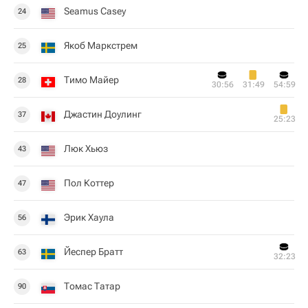
Seamus Casey
24
Якоб Маркстрем
25
Тимо Майер
28
30:56
31:49
54:59
Джастин Доулинг
37
25:23
Люк Хьюз
43
Пол Коттер
47
Эрик Хаула
56
Йеспер Братт
63
32:23
Томас Татар
90