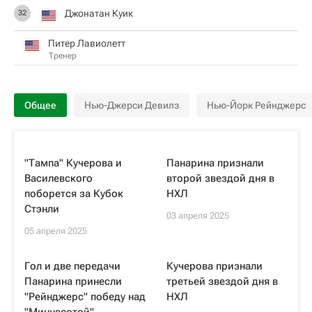
Джонатан Куик
32
Питер Лавиолетт
Тренер
Общее
Нью-Джерси Девилз
Нью-Йорк Рейнджерс
"Тампа" Кучерова и
Панарина признали
Василевского
второй звездой дня в
поборется за Кубок
НХЛ
Стэнли
03 апреля 2025
05 апреля 2025
Гол и две передачи
Кучерова признали
Панарина принесли
третьей звездой дня в
"Рейнджерс" победу над
НХЛ