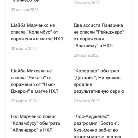
"Миннесотой"
30 марта 2025
03 апреля 2025
Шайба Марченко не
Два ассиста Панарина
спасла "Коламбус" от
не спасли "Рейнджерс"
поражения в матче НХЛ
от поражения
"Анахайму" в НХЛ
30 марта 2025
29 марта 2025
Шайба Михеева не
"Колорадо" обыграл
спасла "Чикаго" от
"Детройт", Ничушкин
поражения от "Нью-
продлил
Джерси" в матче НХЛ
результативную серию
27 марта 2025
26 марта 2025
Гол Марченко помог
"Лос-Анджелес"
"Коламбусу" обыграть
разгромил "Бостон",
"Айлендерс" в НХЛ
Кузьменко забил во
втором матче подряд