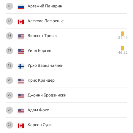
Артемий Панарин
10
Алексис Лафренье
13
Винсент Трочек
16
31:49
Уилл Борген
17
46:22
Урхо Вааканайнен
18
Крис Крайдер
20
Джонни Бродзински
22
Адам Фокс
23
Карсон Суси
24