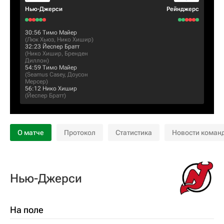
Нью-Джерси
Рейнджерс
30:56
Тимо Майер
(
Люк Хьюз
,
Нико Хишир
)
32:23
Йеспер Братт
(
Нико Хишир
,
Бренден
Диллон
)
54:59
Тимо Майер
(
Seamus Casey
,
Доусон
Мерсер
)
56:12
Нико Хишир
(
Йеспер Братт
)
О матче
Протокол
Статистика
Новости коман
Нью-Джерси
На поле