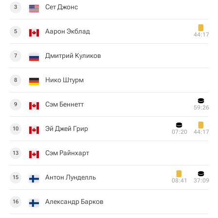
Сет Джонс
3
Аарон Экблад
5
44:17
Дмитрий Куликов
7
Нико Штурм
8
Сэм Беннетт
9
59:26
Эй Джей Грир
10
07:20
44:17
Сэм Райнхарт
13
Антон Лунделль
15
08:41
37:09
Александр Барков
16