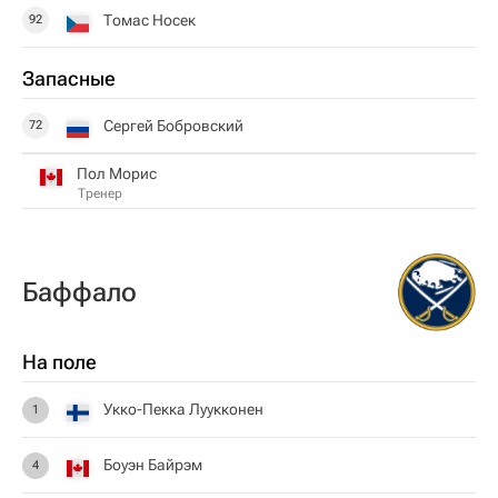
Томас Носек
92
Запасные
Сергей Бобровский
72
Пол Морис
Тренер
Баффало
На поле
Укко-Пекка Луукконен
1
Боуэн Байрэм
4