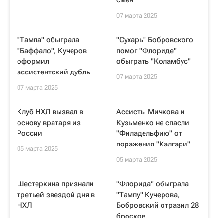
смен
07 марта 2025
"Тампа" обыграла
"Сухарь" Бобровского
"Баффало", Кучеров
помог "Флориде"
оформил
обыграть "Коламбус"
ассистентский дубль
07 марта 2025
07 марта 2025
Клуб НХЛ вызвал в
Ассисты Мичкова и
основу вратаря из
Кузьменко не спасли
России
"Филадельфию" от
поражения "Калгари"
05 марта 2025
05 марта 2025
Шестеркина признали
"Флорида" обыграла
третьей звездой дня в
"Тампу" Кучерова,
НХЛ
Бобровский отразил 28
бросков