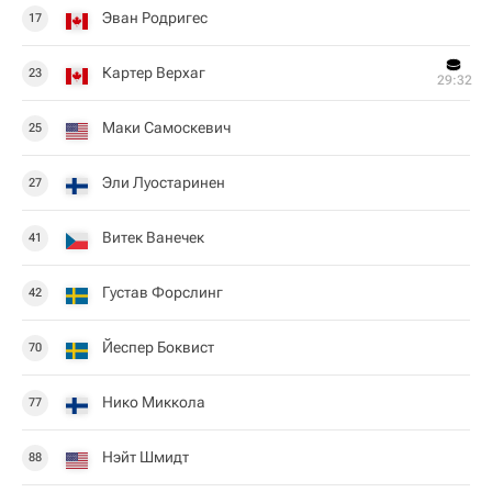
Эван Родригес
17
Картер Верхаг
23
29:32
Маки Самоскевич
25
Эли Луостаринен
27
Витек Ванечек
41
Густав Форслинг
42
Йеспер Боквист
70
Нико Миккола
77
Нэйт Шмидт
88