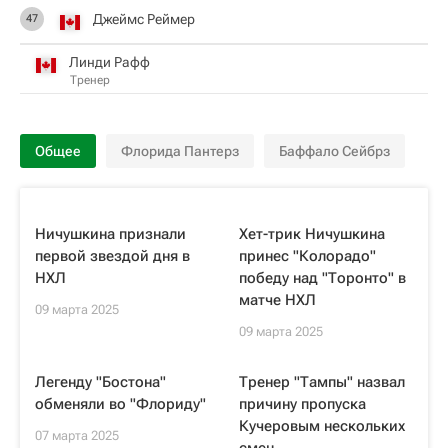
Джеймс Реймер
47
Линди Рафф
Тренер
Общее
Флорида Пантерз
Баффало Сейбрз
Ничушкина признали
Хет-трик Ничушкина
первой звездой дня в
принес "Колорадо"
НХЛ
победу над "Торонто" в
матче НХЛ
09 марта 2025
09 марта 2025
Легенду "Бостона"
Тренер "Тампы" назвал
обменяли во "Флориду"
причину пропуска
Кучеровым нескольких
07 марта 2025