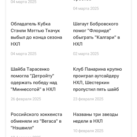
04 марта 2025
04 марта 2025
Обладатель Кубка
Шатаут Бобровского
Стэнли Мэттью Ткачук
помог "Флориде"
выбыл до конца сезона
обыграть "Калгари" в
НХЛ
НХЛ
04 марта 2025
02 марта 2025
Шайба Тарасенко
Клуб Панарина крупно
помогла "Детройту"
проиграл аутсайдеру
одержать победу над
НХЛ, Шестеркин
"Миннесотой" в НХЛ
пропустил пять шайб
26 февраля 2025
23 февраля 2025
Российского хоккеиста
Названы три звезды
обменяли из "Вегаса" в
недели в НХЛ
"Нэшвилл"
10 февраля 2025