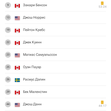
Закари Бенсон
9
53:24
Джош Норрис
13
Пейтон Кребс
19
Джек Куинн
22
Матиас Самуэльссон
23
Оуэн Пауэр
25
Расмус Дэлин
26
Бек Маленстин
29
Джош Данн
44
44:17