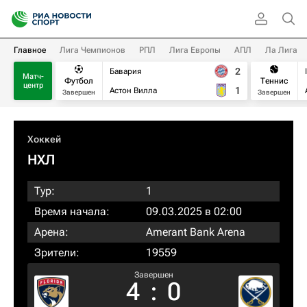
Главное
Лига Чемпионов
РПЛ
Лига Европы
АПЛ
Ла Лига
2
Бавария
Матч-
Футбол
Теннис
центр
1
Астон Вилла
Завершен
Завершен
Хоккей
НХЛ
Тур:
1
Время начала:
09.03.2025 в 02:00
Арена:
Amerant Bank Arena
Зрители:
19559
Завершен
4
:
0