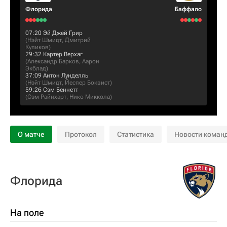
Флорида
Баффало
07:20
Эй Джей Грир
(
Нэйт Шмидт
,
Дмитрий
Куликов
)
29:32
Картер Верхаг
(
Александр Барков
,
Аарон
Экблад
)
37:09
Антон Лунделль
(
Нэйт Шмидт
,
Йеспер Боквист
)
59:26
Сэм Беннетт
(
Сэм Райнхарт
,
Нико Миккола
)
О матче
Протокол
Статистика
Новости коман
Флорида
На поле