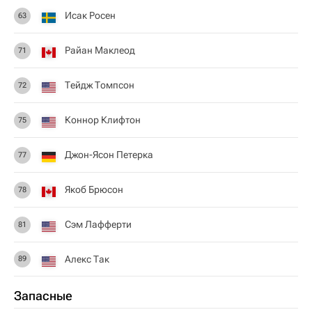
Исак Росен
63
Райан Маклеод
71
Тейдж Томпсон
72
Коннор Клифтон
75
Джон-Ясон Петерка
77
Якоб Брюсон
78
Сэм Лафферти
81
Алекс Так
89
Запасные