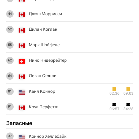
Джош Моррисси
44
Дилан Коглан
52
Марк Шайфеле
55
Нино Нидеррейтер
62
Логан Стэнли
64
Кайл Коннор
81
02:36
09:03
Коул Перфетти
91
06:57
34:28
Запасные
Коннор Хеллебайк
37