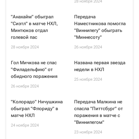
28 ноября 2024
"Анахайм" обыграл
Передача
"Сиэтл" в матче НХЛ,
Наместникова помогла
Минтюков отдал
"Виннипегу" обыграть
голевой пас
"Миннесоту"
28 ноября 2024
26 ноября 2024
Гол Мичкова не спас
Названа первая звезда
"Филадельфию" от
недели в НХЛ
обидного поражения
25 ноября 2024
26 ноября 2024
"Колорадо" Ничушкина
Передача Малкина не
обыграл "Флориду" в
спасла "Питтсбург" от
матче НХЛ
поражения в матче с
"Виннипегом"
24 ноября 2024
23 ноября 2024