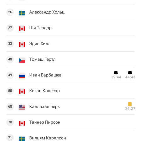
Александр Хольц
26
Ши Теодор
27
Эдин Хилл
33
Томаш Гертл
48
Иван Барбашев
49
19:44
44:43
Киган Колесар
55
Каллахан Берк
68
26:27
Таннер Пирсон
70
Вильям Карллсон
71