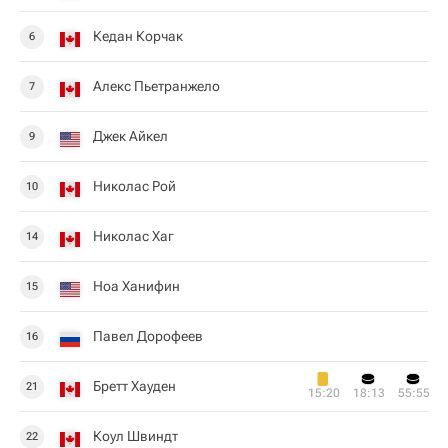
Кедан Корчак
6
Алекс Пьетранжело
7
Джек Айкел
9
Николас Рой
10
Николас Хаг
14
Ноа Ханифин
15
Павел Дорофеев
16
Бретт Хауден
21
15:20
18:13
55:55
Коул Швиндт
22