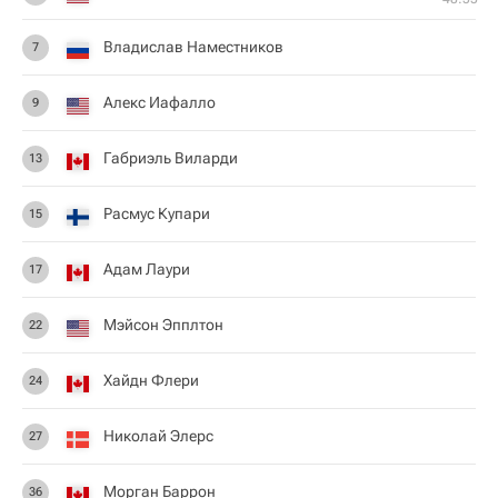
Владислав Наместников
7
Алекс Иафалло
9
Габриэль Виларди
13
Расмус Купари
15
Адам Лаури
17
Мэйсон Эпплтон
22
Хайдн Флери
24
Николай Элерс
27
Морган Баррон
36