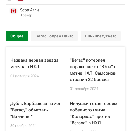
Scott Arniel
Тренер
Общее
Вегас Голден Найтс
Виннипег Джетс
Названа первая звезда
"Вегас" потерпел
месяца в НХЛ
поражение от "Юты" в
матче НХЛ, Самсонов
01 декабря 2024
отразил 22 броска
01 декабря 2024
Дубль Барбашева помог
Ничушкин стал героем
"Вегасу" обыграть
победного матча
"Виннипег"
"Колорадо" против
"Вегаса" в НХЛ
30 ноября 2024