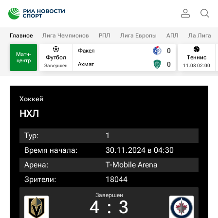
Главное
Лига Чемпионов
РПЛ
Лига Европы
АПЛ
Ла Лига
0
Факел
Матч-
Футбол
Теннис
центр
0
Ахмат
Завершен
11.08 02:00
Хоккей
НХЛ
Тур:
1
Время начала:
30.11.2024 в 04:30
Арена:
T-Mobile Arena
Зрители:
18044
Завершен
4
:
3