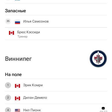
Запасные
Илья Самсонов
35
Брюс Кэссиди
Тренер
Виннипег
На поле
Эрик Комри
1
Дилан Демело
2
Нил Пионк
4
48:55