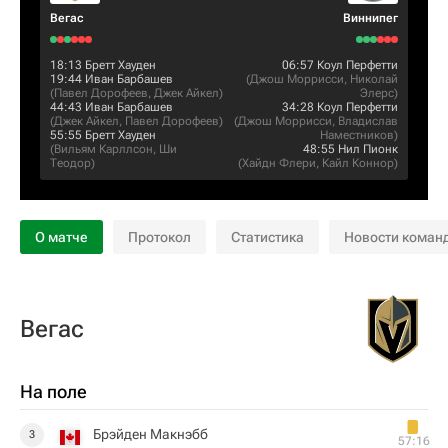
Вегас
Виннипег
18:13
Бретт Хауден
06:57
Коул Перфетти
19:44
Иван Барбашев
(
Джош Моррисси
,
Николай
(
Павел Дорофеев
,
Джек Айкел
)
Элерс
)
44:43
Иван Барбашев
34:28
Коул Перфетти
(
Джек Айкел
,
Павел Дорофеев
)
(
Джош Моррисси
,
Владислав
55:55
Бретт Хауден
Наместников
)
(
Вильям Карллсон
,
Ши
48:55
Нил Пионк
Теодор
)
(
Хайдн Флери
,
Кайл Коннор
)
О матче
Протокол
Статистика
Новости коман
Вегас
На поле
Брэйден Макнэбб
3
57:16