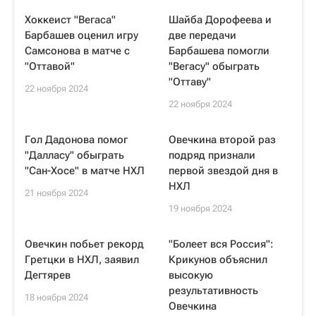
Хоккеист "Вегаса"
Шайба Дорофеева и
Барбашев оценил игру
две передачи
Самсонова в матче с
Барбашева помогли
"Оттавой"
"Вегасу" обыграть
"Оттаву"
22 ноября 2024
22 ноября 2024
Гол Дадонова помог
Овечкина второй раз
"Далласу" обыграть
подряд признали
"Сан-Хосе" в матче НХЛ
первой звездой дня в
НХЛ
21 ноября 2024
19 ноября 2024
Овечкин побьет рекорд
"Болеет вся Россия":
Гретцки в НХЛ, заявил
Крикунов объяснил
Дегтярев
высокую
результативность
18 ноября 2024
Овечкина