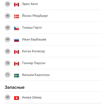
Эдин Хилл
33
Йонас Рёндбьерг
46
Томаш Гертл
48
Иван Барбашев
49
Киган Колесар
55
Таннер Пирсон
70
Вильям Карллсон
71
Запасные
Акира Шмид
40