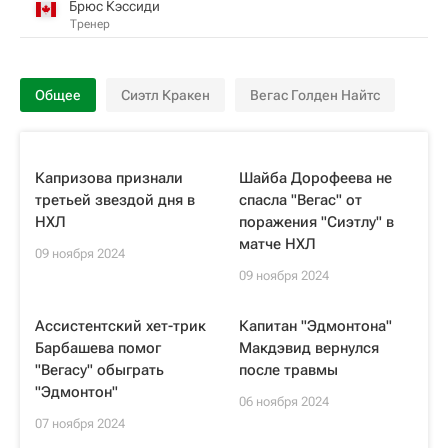
Брюс Кэссиди
Тренер
Общее
Сиэтл Кракен
Вегас Голден Найтс
Капризова признали
Шайба Дорофеева не
третьей звездой дня в
спасла "Вегас" от
НХЛ
поражения "Сиэтлу" в
матче НХЛ
09 ноября 2024
09 ноября 2024
Ассистентский хет-трик
Капитан "Эдмонтона"
Барбашева помог
Макдэвид вернулся
"Вегасу" обыграть
после травмы
"Эдмонтон"
06 ноября 2024
07 ноября 2024