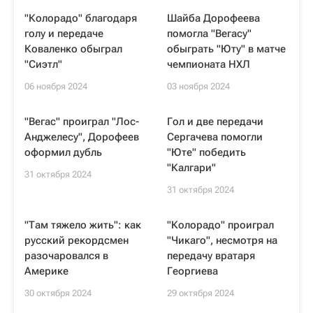
"Колорадо" благодаря
Шайба Дорофеева
голу и передаче
помогла "Вегасу"
Коваленко обыграл
обыграть "Юту" в матче
"Сиэтл"
чемпионата НХЛ
06 ноября 2024
03 ноября 2024
"Вегас" проиграл "Лос-
Гол и две передачи
Анджелесу", Дорофеев
Сергачева помогли
оформил дубль
"Юте" победить
"Калгари"
31 октября 2024
31 октября 2024
"Там тяжело жить": как
"Колорадо" проиграл
русский рекордсмен
"Чикаго", несмотря на
разочаровался в
передачу вратаря
Америке
Георгиева
30 октября 2024
29 октября 2024