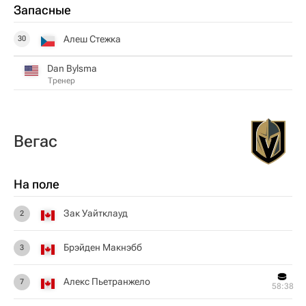
Запасные
Алеш Стежка
30
Dan Bylsma
Тренер
Вегас
На поле
Зак Уайтклауд
2
Брэйден Макнэбб
3
Алекс Пьетранжело
7
58:38