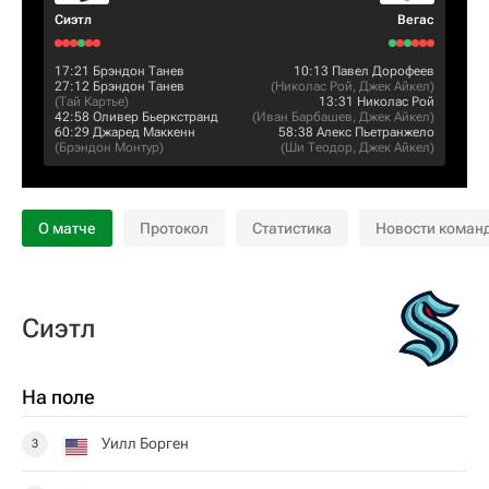
Сиэтл
Вегас
17:21
Брэндон Танев
10:13
Павел Дорофеев
27:12
Брэндон Танев
(
Николас Рой
,
Джек Айкел
)
(
Тай Картье
)
13:31
Николас Рой
42:58
Оливер Бьеркстранд
(
Иван Барбашев
,
Джек Айкел
)
60:29
Джаред Маккенн
58:38
Алекс Пьетранжело
(
Брэндон Монтур
)
(
Ши Теодор
,
Джек Айкел
)
О матче
Протокол
Статистика
Новости коман
Сиэтл
На поле
Уилл Борген
3