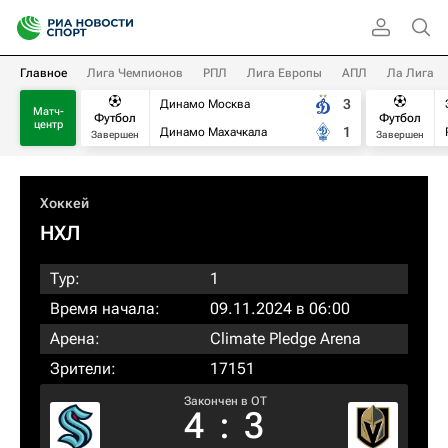
Главное
Лига Чемпионов
РПЛ
Лига Европы
АПЛ
Ла Лига
3
Динамо Москва
Матч-
Футбол
Футбол
центр
1
Динамо Махачкала
Завершен
Завершен
Хоккей
НХЛ
Тур:
1
Время начала:
09.11.2024 в 06:00
Арена:
Climate Pledge Arena
Зрители:
17151
Закончен в OT
4
:
3