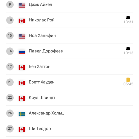
Джек Айкел
9
Николас Рой
10
13:31
Ноа Ханифин
15
Павел Дорофеев
16
10:13
Бен Хаттон
17
Бретт Хауден
21
05:45
Коул Швиндт
22
Александр Хольц
26
Ши Теодор
27