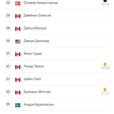
Оливер Бьеркстранд
22
42:58
Джейми Олексяк
24
Джош Махура
28
Джоуи Даккорд
35
Янни Гурде
37
Рикер Эванс
41
09:08
Шейн Райт
51
Брэндон Монтур
62
21:16
Андре Бураковски
95