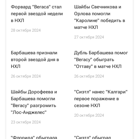
Форвард "Вегаса" стал
Шайбы Свечникова и
первой звездой недели
Орлова помогли
в НХЛ
"Каролине" победить в
матче НХЛ
28 октября 2024
27 октября 2024
Барбашева признали
Дубль Барбашева помог
второй звездой дня в
"Вегасу" обыграть
НХЛ
"Оттаву" в матче НХЛ
26 октября 2024
26 октября 2024
Шайбы Дорофеева и
"Сиэтл" нанес "Калгари"
Барбашева помогли
первое поражение в
"Вегасу" разгромить
сезоне НХЛ
"Лос-Анджелес"
20 октября 2024
23 октября 2024
"Флорида" обыграла
"Сиэтл" обыграл