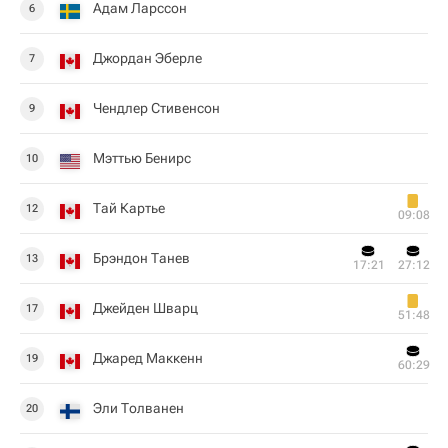
Адам Ларссон
6
Джордан Эберле
7
Чендлер Стивенсон
9
Мэттью Бенирс
10
Тай Картье
12
09:08
Брэндон Танев
13
17:21
27:12
Джейден Шварц
17
51:48
Джаред Маккенн
19
60:29
Эли Толванен
20