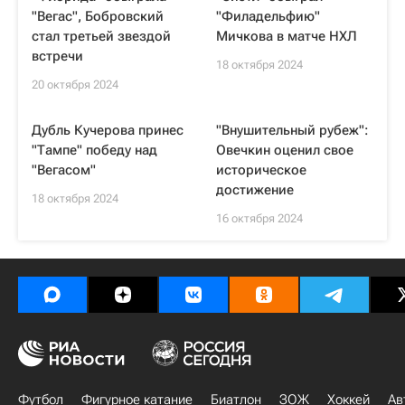
"Вегас", Бобровский
"Филадельфию"
стал третьей звездой
Мичкова в матче НХЛ
встречи
18 октября 2024
20 октября 2024
Дубль Кучерова принес
"Внушительный рубеж":
"Тампе" победу над
Овечкин оценил свое
"Вегасом"
историческое
достижение
18 октября 2024
16 октября 2024
Футбол
Фигурное катание
Биатлон
ЗОЖ
Хоккей
Ав