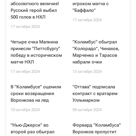
абсолютного величия!
игроком матча с
Русский герой выбил
"Баффало"
500 голов в НХЛ
17 октября 2024
17 октября 2024
Четыре очка Малкина
"Коламбус" обыграл
принесли "Питтсбургу"
"Колорадо", Чинахов,
победу в историческом
Марченко и Тарасов
матче НХЛ
набрали очки
17 октября 2024
13 октября 2024
В "Коламбусе" оценили
"Оттава" подписала
сроки возвращения
контракт с вратарем
Воронкова на лед
Улльмарком
10 октября 2024
09 октября 2024
"Нью-Джерси" во
Форвард "Коламбуса"
второй раз обыграл
Воронков пропустит