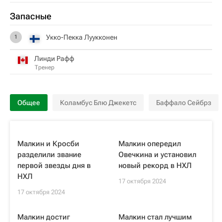
Запасные
Укко-Пекка Луукконен
1
Линди Рафф
Тренер
Общее
Коламбус Блю Джекетс
Баффало Сейбрз
Малкин и Кросби
Малкин опередил
разделили звание
Овечкина и установил
первой звезды дня в
новый рекорд в НХЛ
НХЛ
17 октября 2024
17 октября 2024
Малкин достиг
Малкин стал лучшим