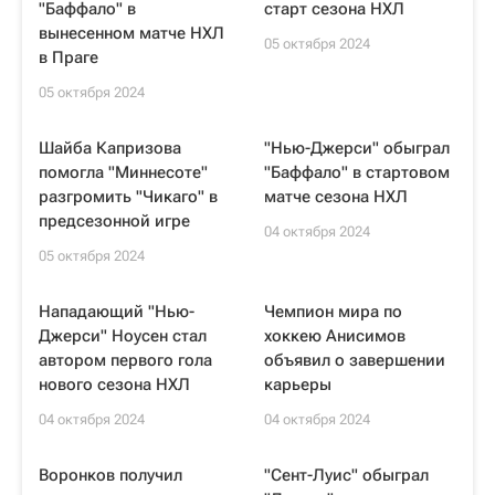
"Баффало" в
старт сезона НХЛ
вынесенном матче НХЛ
05 октября 2024
в Праге
05 октября 2024
Шайба Капризова
"Нью-Джерси" обыграл
помогла "Миннесоте"
"Баффало" в стартовом
разгромить "Чикаго" в
матче сезона НХЛ
предсезонной игре
04 октября 2024
05 октября 2024
Нападающий "Нью-
Чемпион мира по
Джерси" Ноусен стал
хоккею Анисимов
автором первого гола
объявил о завершении
нового сезона НХЛ
карьеры
04 октября 2024
04 октября 2024
Воронков получил
"Сент-Луис" обыграл