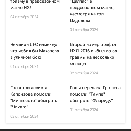
травму в предсезонном
"Даллас" в
матче НХЛ
предсезонном матче,
несмотря на гол
04 октября 2024
Дадонова
04 октября 2024
Чемпион UFC намекнул,
Второй номер драфта
что избил бы Махачева
НХЛ-2016 выбыл из-за
в уличном бою
травмы на несколько
месяцев
04 октября 2024
02 октября 2024
Гол и три ассиста
Гол и передача Грошева
Капризова помогли
помогли "Тампе"
"Миннесоте" обыграть
обыграть "Флориду"
"Чикаго"
01 октября 2024
02 октября 2024