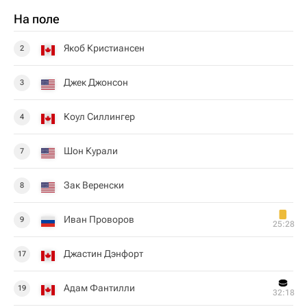
На поле
Якоб Кристиансен
2
Джек Джонсон
3
Коул Силлингер
4
Шон Курали
7
Зак Веренски
8
Иван Проворов
9
25:28
Джастин Дэнфорт
17
Адам Фантилли
19
32:18