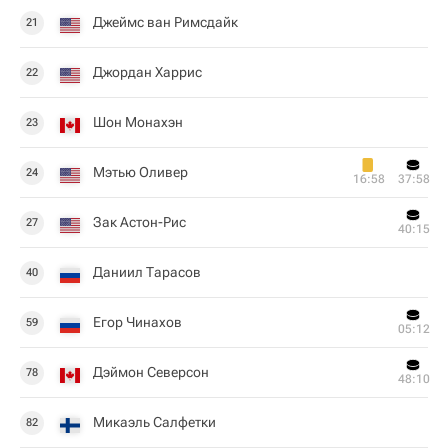
Джеймс ван Римсдайк
21
Джордан Харрис
22
Шон Монахэн
23
Мэтью Оливер
24
16:58
37:58
Зак Астон-Рис
27
40:15
Даниил Тарасов
40
Егор Чинахов
59
05:12
Дэймон Северсон
78
48:10
Микаэль Салфетки
82