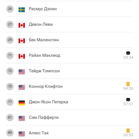
Расмус Дэлин
26
Девон Леви
27
Бек Маленстин
29
Райан Маклеод
71
29:34
Тейдж Томпсон
72
Коннор Клифтон
75
04:26
Джон-Ясон Петерка
77
57:51
Сэм Лафферти
81
Алекс Так
89
20:52