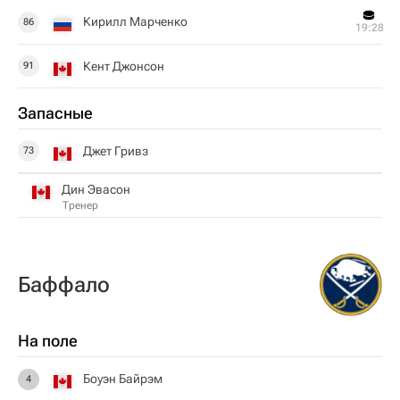
Кирилл Марченко
86
19:28
Кент Джонсон
91
Запасные
Джет Гривз
73
Дин Эвасон
Тренер
Баффало
На поле
Боуэн Байрэм
4