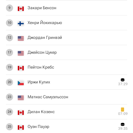
Закари Бенсон
9
Хенри Йокихарью
10
Джордан Гринвэй
12
Джейсон Цукер
17
Пейтон Кребс
19
Иржи Кулих
20
37:29
Матиас Самуэльссон
23
Дилан Козенс
24
07:09
Оуэн Пауэр
25
39:35