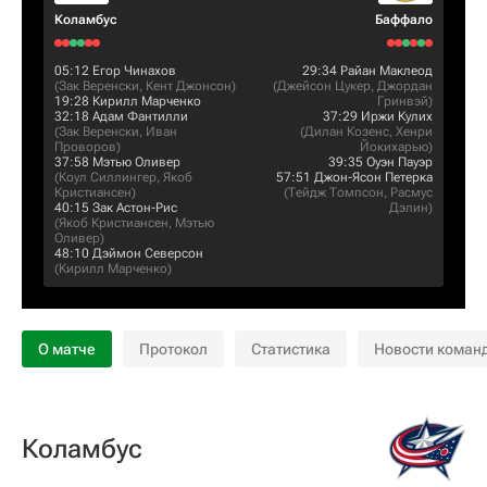
Коламбус
Баффало
05:12
Егор Чинахов
29:34
Райан Маклеод
(
Зак Веренски
,
Кент Джонсон
)
(
Джейсон Цукер
,
Джордан
19:28
Кирилл Марченко
Гринвэй
)
32:18
Адам Фантилли
37:29
Иржи Кулих
(
Зак Веренски
,
Иван
(
Дилан Козенс
,
Хенри
Проворов
)
Йокихарью
)
37:58
Мэтью Оливер
39:35
Оуэн Пауэр
(
Коул Силлингер
,
Якоб
57:51
Джон-Ясон Петерка
Кристиансен
)
(
Тейдж Томпсон
,
Расмус
40:15
Зак Астон-Рис
Дэлин
)
(
Якоб Кристиансен
,
Мэтью
Оливер
)
48:10
Дэймон Северсон
(
Кирилл Марченко
)
О матче
Протокол
Статистика
Новости коман
Коламбус