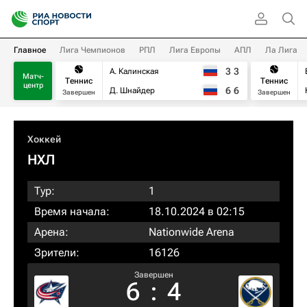
Главное
Лига Чемпионов
РПЛ
Лига Европы
АПЛ
Ла Лига
3
3
А. Калинская
Матч-
Теннис
Теннис
центр
6
6
Д. Шнайдер
Завершен
Завершен
Хоккей
НХЛ
Тур:
1
Время начала:
18.10.2024 в 02:15
Арена:
Nationwide Arena
Зрители:
16126
Завершен
6
:
4