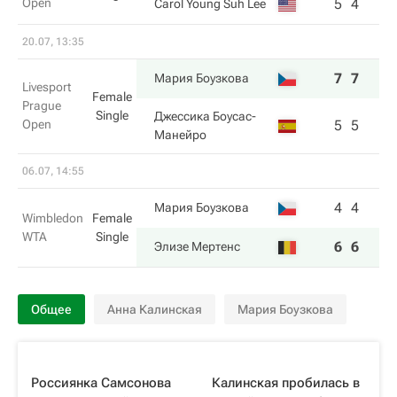
Open
5
4
Carol Young Suh Lee
20.07, 13:35
7
7
Мария Боузкова
Livesport
Female
Prague
Single
Джессика Боусас-
Open
5
5
Манейро
06.07, 14:55
4
4
Мария Боузкова
Wimbledon
Female
WTA
Single
6
6
Элизе Мертенс
Общее
Анна Калинская
Мария Боузкова
Россиянка Самсонова
Калинская пробилась в