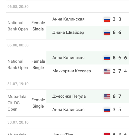
06.08, 20:30
3
3
Анна Калинская
National
Female
Bank Open
Single
6
6
Диана Шнайдер
05.08, 00:50
6
6
6
Анна Калинская
National
Female
Bank Open
Single
2
7
4
Маккартни Кесслер
31.07, 19:10
6
7
Джессика Пегула
Mubadala
Female
Citi DC
Single
Open
3
5
Анна Калинская
30.07, 20:10
6
3
6
Janice Tjen