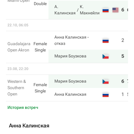
Miami Open
Double
А.
К.
6
6
Калинская
Макнейли
22.10, 06:05
Анна Калинская
-
2
отказ
Guadalajara
Female
Open Akron
Single
5
Мария Боузкова
23.08, 22:20
6
7
Мария Боузкова
Western &
Female
Southern
Single
Open
1
5
Анна Калинская
История встреч
Анна Калинская