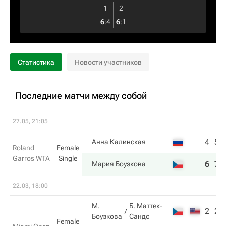
1
2
6
:
4
6
:
1
Статистика
Новости участников
Последние матчи между собой
27.05, 21:05
4
5
Анна Калинская
Roland
Female
Garros WTA
Single
6
7
Мария Боузкова
22.03, 18:00
М.
Б. Маттек-
2
2
Боузкова
Сандс
Female