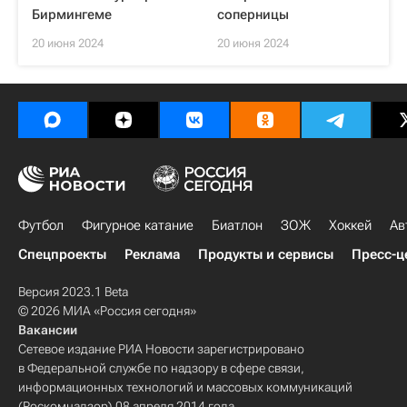
Бирмингеме
соперницы
20 июня 2024
20 июня 2024
Футбол
Фигурное катание
Биатлон
ЗОЖ
Хоккей
Ав
Спецпроекты
Реклама
Продукты и сервисы
Пресс-ц
Версия 2023.1 Beta
© 2026 МИА «Россия сегодня»
Вакансии
Сетевое издание РИА Новости зарегистрировано
в Федеральной службе по надзору в сфере связи,
информационных технологий и массовых коммуникаций
(Роскомнадзор) 08 апреля 2014 года.