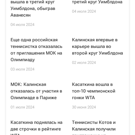
вышла в третий круг
третий круг Уимблдона
Уимблдона, обыграв
04 июля 2024
Аванесян
04 июля 2024
Еще одна российская
Калинская впервые в
теннисистка отказалась
карьере вышла во
от приглашения МОК на
второй круг Уимблдона
Олимпиаду
02 июля 2024
03 июля 2024
МОК: Калинская
Касаткина вошла в
отказалась от участия в
топ-10 чемпионской
Олимпиаде в Париже
гонки WTA
01 июля 2024
30 июня 2024
Касаткина поднялась на
Теннисисты Котов и
две строчки в рейтинге
Калинская получили