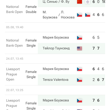
6
0
10
Ц. Синью
Ф. Ву
National
Female
Bank Open
Double
М.
Л.
4
6
6
Боузкова
Носкова
05.08, 19:40
6
5
Мария Боузкова
National
Female
Bank Open
Single
7
7
Тейлор Таунсенд
24.07, 13:45
6
4
6
Мария Боузкова
Livesport
Female
Prague
Single
Open
2
6
7
Tereza Valentova
22.07, 13:25
7
6
Мария Боузкова
Livesport
Female
Prague
Single