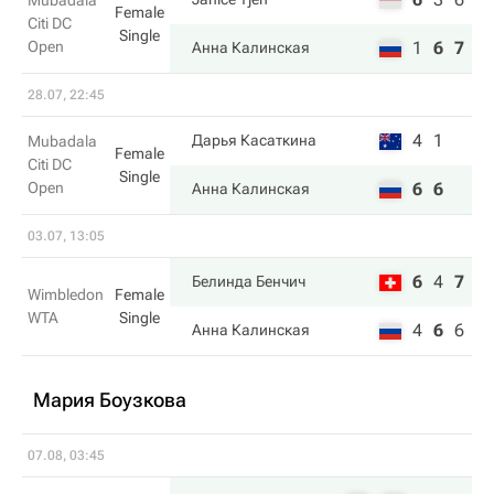
Mubadala
Female
Citi DC
Single
Open
1
6
7
Анна Калинская
28.07, 22:45
4
1
Дарья Касаткина
Mubadala
Female
Citi DC
Single
Open
6
6
Анна Калинская
03.07, 13:05
6
4
7
Белинда Бенчич
Wimbledon
Female
WTA
Single
4
6
6
Анна Калинская
Мария Боузкова
07.08, 03:45