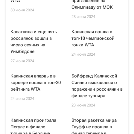
WTA
приглашение на
Олимпиаду от МОК
30 июня 2024
28 июня 2024
Касаткина и еще пять
Калинская вошла в
россиянок вошли в
топ-10 чемпионской
число сеяных на
гонки WTA
Уимблдоне
24 июня 2024
27 июня 2024
Калинская впервые в
Бойфренд Калинской
карьере вошла в топ-20
Синнер высказался о
рейтинга WTA
поражении россиянки в
финале турнира
24 июня 2024
23 июня 2024
Калинская проиграла
Вторая ракетка мира
Пегуле в финале
Гауфф не прошла в
турнира в Берлине
финал турнира в