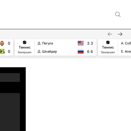
0
3
3
Д. Пегула
А. Со
Теннис
Теннис
0
6
6
Д. Шнайдер
Е. Ал
Завершен
Завершен