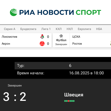
Серия А
Бундеслига
Лига 1
КХЛ
НХЛ
Евролига
НБА
0
Локомотив
ЦСКА
Футбол
0
Акрон
Ростов
Завершен
Тур:
6
Время начала:
16.08.2025 в 18:00
Завершен
3
:
2
Швеция