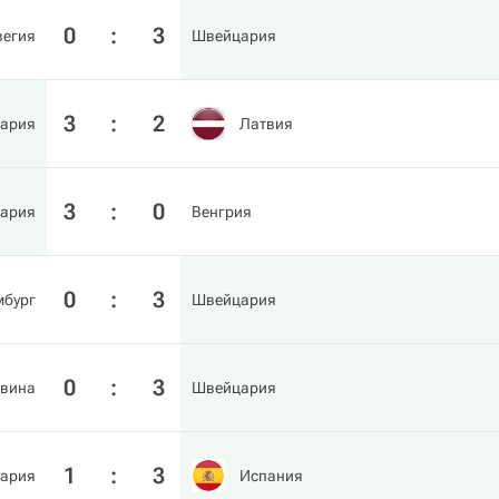
0
:
3
вегия
Швейцария
3
:
2
ария
Латвия
3
:
0
ария
Венгрия
0
:
3
бург
Швейцария
0
:
3
овина
Швейцария
1
:
3
ария
Испания