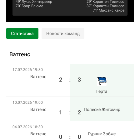
49‎’‎
Лукас Хинтерзеер
29‎’‎
Корантен Толиссо
70‎’‎
Брор Блюме
37‎’‎
Корантен Толиссо
71‎’‎
Максанс Какре
Статистика
Новости команд
Ваттенс
17.07.2026 19:30
Ваттенс
2
:
3
Герта
10.07.2026 19:00
Ваттенс
Полесье Житомир
1
:
2
04.07.2026 18:30
Ваттенс
Гурник Забже
0
:
0