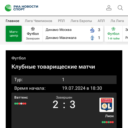
Главное
Лига Чемпионов
РПЛ
Лига Европы
АПЛ
Ла Лига
3
Динамо Москва
З
Матч-
Футбол
Футбол
центр
1
Динамо Махачкала
Р
Завершен
1-й тайм
Футбол
Клубные товарищеские матчи
Тур:
1
Время начала:
19.07.2024 в 18:30
Ваттенс
Завершен
2
:
3
Лион