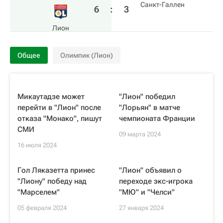
Санкт-Галлен
6
:
3
Лион
Общее
Олимпик (Лион)
Микаутадзе может
"Лион" победил
перейти в "Лион" после
"Лорьян" в матче
отказа "Монако", пишут
чемпионата Франции
СМИ
09 марта 2024
16 июля 2024
Гол Ляказетта принес
"Лион" объявил о
"Лиону" победу над
переходе экс-игрока
"Марселем"
"МЮ" и "Челси"
05 февраля 2024
27 января 2024