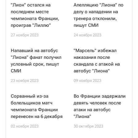
"Лион" остался на
Апелляцию "Лиона" по
последнем месте
делу о нападении на
чемпионата Франции,
тренера отклонили,
проиграв "Лиллю"
пишут СМИ
27 ноября 2023
24 ноября 2023
Напавший на автобус
"Марсель" избежал
"Лиона" фанат получил
наказания после
условный срок, пишут
скандала с атакой на
СМИ
автобус "Лиона"
23 ноября 2023
09 ноября 2023
Сорванный из-за
Во Франции задержали
болельщиков матч
девять человек после
чемпионата Франции
атаки на автобус
перенесен на 6 декабря
"Лиона"
02 ноября 2023
30 октября 2023